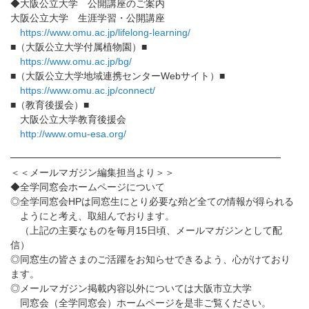
◆大阪公立大学 公開講座のご案内
大阪公立大学 生涯学習・公開講座
https://www.omu.ac.jp/
lifelong-learning/
■（大阪公立大学付属植物園）■
https://www.omu.ac.jp/bg/
■（大阪公立大学地域連携センターWebサイト）■
https://www.omu.ac.jp/connect/
■（教育後援会）■
大阪公立大学教育後援会
http://www.omu-esa.org/
━━━━━━━━━━━━━━━━━━━━━━━━━━━━
＜＜メールマガジン編集担当より＞＞
◆全学同窓会ホームページについて
◎全学同窓会HPは同窓生にとり必要な殆ど全ての情報が得られる
ようにと考え、取組んでおります。
（上記の主要なものを毎月15日頃、メールマガジンとして配
信）
◎同窓生の皆さまのご活躍をお知らせできるよう、
心がけており
ます。
◎メールマガジン掲載内容以外については大阪市立大学
同窓会（全学同窓会）ホームページを是非ご覧ください。