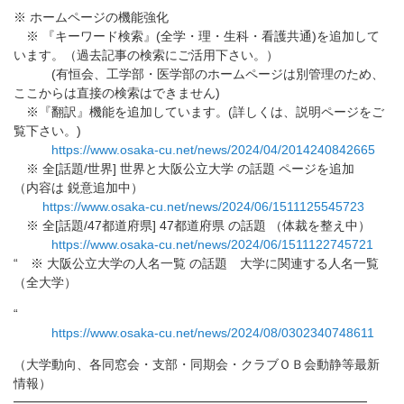
※ ホームページの機能強化
※ 『キーワード検索』(全学・理・生科・看護共通)
を追加して
います。（過去記事の検索にご活用下さい。）
(有恒会、工学部・医学部のホームページは別管理のため、
ここからは直接の検索はできません)
※『翻訳』機能を追加しています。(詳しくは、
説明ページをご
覧下さい。)
https://www.osaka-cu.net/news/
2024/04/2014240842665
※ 全[話題/世界] 世界と大阪公立大学 の話題 ページを追加
（内容は 鋭意追加中）
https://www.osaka-cu.net/news/
2024/06/1511125545723
※ 全[話題/47都道府県] 47都道府県 の話題 （体裁を整え中）
https://www.osaka-cu.net/news/
2024/06/1511122745721
“ ※ 大阪公立大学の人名一覧 の話題 大学に関連する人名一覧
（全大学）
“
https://www.osaka-cu.net/news/
2024/08/0302340748611
（大学動向、各同窓会・支部・同期会・
クラブＯＢ会動静等最新
情報）
━━━━━━━━━━━━━━━━━━━━━━━━━━━━