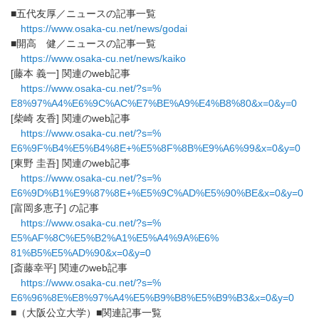
■五代友厚／ニュースの記事一覧
https://www.osaka-cu.net/news/
godai
■開高 健／ニュースの記事一覧
https://www.osaka-cu.net/news/
kaiko
[藤本 義一] 関連のweb記事
https://www.osaka-cu.net/?s=%
E8%97%A4%E6%9C%AC%E7%BE%A9%E4%
B8%80&x=0&y=0
[柴崎 友香] 関連のweb記事
https://www.osaka-cu.net/?s=%
E6%9F%B4%E5%B4%8E+%E5%8F%8B%
E9%A6%99&x=0&y=0
[東野 圭吾] 関連のweb記事
https://www.osaka-cu.net/?s=%
E6%9D%B1%E9%87%8E+%E5%9C%AD%
E5%90%BE&x=0&y=0
[富岡多恵子] の記事
https://www.osaka-cu.net/?s=%
E5%AF%8C%E5%B2%A1%E5%A4%9A%E6%
81%B5%E5%AD%90&x=0&y=0
[斎藤幸平] 関連のweb記事
https://www.osaka-cu.net/?s=%
E6%96%8E%E8%97%A4%E5%B9%B8%E5%
B9%B3&x=0&y=0
■（大阪公立大学）■関連記事一覧