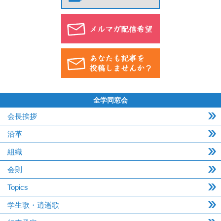
全学同窓会
会長挨拶
沿革
組織
会則
Topics
学生歌・逍遥歌