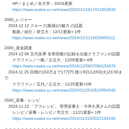
HP／まとめ／全大学：10/16更新
https://www.osaka-cu.net/news/
2024/11/1617413353639
2000_レジャー
2024.12.12 クルーズ(船旅)の魅力 の話題
船旅／紹介／府立大：12/11更新× 1件
https://www.osaka-cu.net/news/
2024/12/1214020655111
2400_資金調達
2024.12.06 五代友厚 名誉回復の記録を出版クラファンの話題
クラファン／一般／公立大：12/05更新× 4件
https://www.osaka-cu.net/news/
2024/12/0607084154876
2024.11.25 目標の150万まで17万円 残り8日(12/03(火)23:00ま
で
クラファン／五代／公立大：11/25更新×2件
https://www.osaka-cu.net/news/
2024/11/2510510954348
2500_栄養・レシピ
2024.11.22 「アスレシピ」 管理栄養士・今井久美さんの話題
レシピ／栄養・レシピ／市立大：11/21更新× 1件
https://www.osaka-cu.net/news/
2024/11/2203022154246
－－－－－－－－－－－－－－－－－－－－－－－－