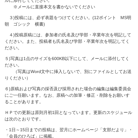
ルに添付してください。
※メールに直接本文を書かないでください
３)投稿には、必ず表題をつけてください。(12ポイント MS明
朝 ゴシック 横書)
４)投稿原稿には、参加者の氏名及び学部・卒業年次を明記して
ください。また、投稿者も氏名及び学部・卒業年次を明記してく
ださい。
５)写真は1点のサイズを600KB以下にして、メールに添付してく
ださい。
（写真はWord文中に挿入しないで、別にファイルとしてお送
りください）
６)原稿および写真の採否及び採用された場合の編集は編集委員会
にご一任願います。なお、原稿への加筆・修正・削除をお願いす
ることがあります。
ＨＰでの更新は原則月初1回となっています。更新のスケジュール
は次のとおりです。
・1日～15日までの投稿は、翌月にホームページ「支部だより」・
「会員のひろば」に掲載。