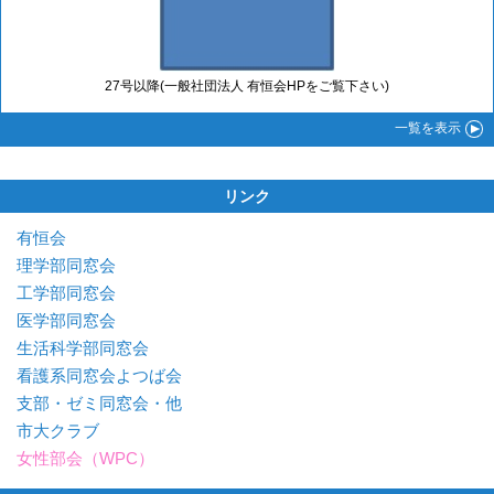
27号以降(一般社団法人 有恒会HPをご覧下さい)
一覧
を表示
リンク
有恒会
理学部同窓会
工学部同窓会
医学部同窓会
生活科学部同窓会
看護系同窓会よつば会
支部・ゼミ同窓会・他
市大クラブ
女性部会（WPC）