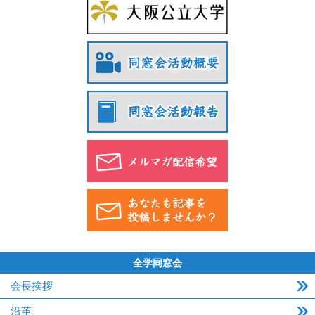
全学同窓会
会長挨拶
沿革