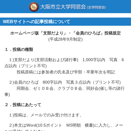
WEBサイトへの記事投稿について
ホームページ版「支部だより」・「会員のひろば」投稿規定
(平成28年9月制定)
１．投稿の種類
１)支部だより(支部活動および諸行事) 1,000字以内 写真 6
点以内（プリント不可)
投稿原稿には参加者の氏名及び学部・卒業年次を明記
２)会員のひろば 800字以内 写真３点以内（プリント不可)
同期会、ゼミＯＢ会、クラブＯＢ会、同好会(催し等の諸行
事)
２．投稿にあたって
１)投稿は、メールでのみ受け付けます。
２)本文はWord(10.5ポイント MS明朝 横書)に入力し、メー