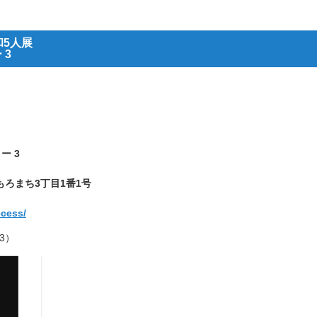
和5人展
 3
ー 3
おもろまち3丁目1番1号
ccess/
3）