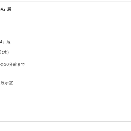
024』展
024』展
日(水)
会30分前まで
１展示室