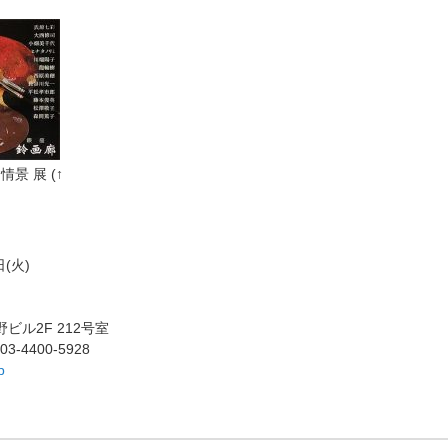
情景 展 (↑
日(火)
ル2F 212号室
4400-5928
p