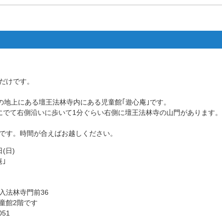
間だけです。
の地上にある壇王法林寺内にある児童館｢遊心庵｣です。
にでて右側沿いに歩いて1分ぐらい右側に壇王法林寺の山門があります。
です。時間が合えばお越しください。
日(日)
｣
法林寺門前36
館2階です
51