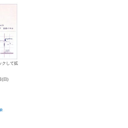
クリックして拡
日(日)
jp