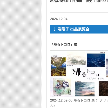
出品OB作家：目加田 博史
（商昭53
2024.12.04
川端陽子 出品展覧会
『帰るトコロ』展
2024.12.02-08 帰るトコロ 展 (↑ 
大)