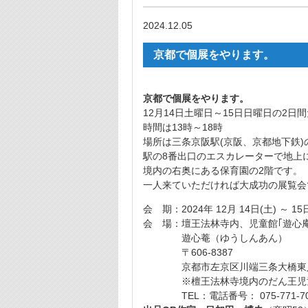
2024.12.05
京都で個展をやります。
京都で個展をやります。
12月14日土曜日～15日日曜日の2日
時間は13時～18時
場所は三条京阪駅(京阪、京都地下鉄)
駅の8番出口のエスカレーターで地上
境内の右奥にある保育園の2階です。
一人来ていただければ大成功の展覧会
会 期：2024年 12月 14日(土) ～ 15
会 場：壇王法林寺内、児童館｢遊心庵
遊心菴（ゆうしんあん）
〒606-8387
京都市左京区川端三条大橋東入
※檀王法林寺境内のだん王児童
TEL：電話番号： 075-771-70