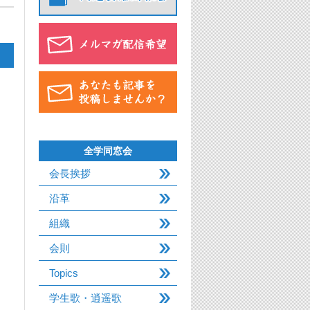
全学同窓会
会長挨拶
沿革
組織
会則
Topics
学生歌・逍遥歌