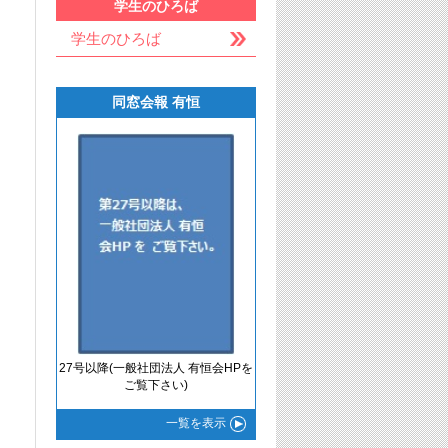
学生のひろば
学生のひろば
同窓会報 有恒
27号以降(一般社団法人 有恒会HPを
ご覧下さい)
一覧
を表示