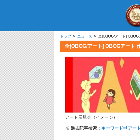
トップ
>
ニュース
> 全[OBOG/アート
全[OBOG/アート] OB
アート展覧会（イメージ）
※
過去記事検索：
キーワード=｢アー