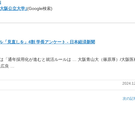
｣
 大阪公立大学｣
(Google検索)
「見直しを」4割 学長アンケート - 日本経済新聞
は「
通年採用化が進むと就活ルールは … 大阪青山大（篠原厚）/大阪医
広良 …
2024.1
次の記事