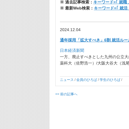
※ 過去記事検索：
キーワード=｢ 就職 
※ 最新Web検索：
キーワード=｢ 就活
2024.12.04
通年採用「拡大すべき」6割 就活ルール
日本経済新聞
一方、廃止すべきとした九州の公立大
薬科大（佐野浩一）/大阪大谷大
（浅尾
ニュース
/
会員のひろば
/
学生のひろば
/
<< 前の記事へ