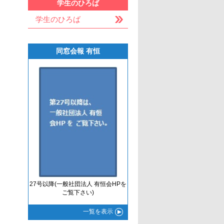
学生のひろば
学生のひろば
同窓会報 有恒
27号以降(一般社団法人 有恒会HPを
ご覧下さい)
一覧
を表示