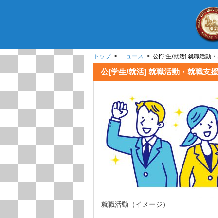
トップ
>
ニュース
> 公[学生/就活] 
公[学生/就活] 就職活動
就職活動（イメージ）