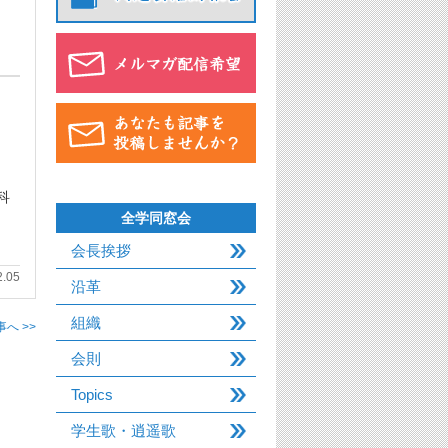
科
全学同窓会
会長挨拶
2.05
沿革
組織
へ >>
会則
Topics
学生歌・逍遥歌