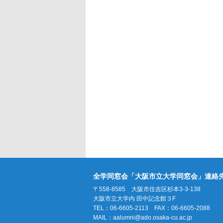
全学同窓会「大阪市立大学同窓会」連絡
〒558-8585 大阪市住吉区杉本3-3-138
大阪市立大学内 田中記念館３F
TEL：06-6605-2113 FAX：06-6605-2088
MAIL：
aalumni@ado.osaka-cu.ac.jp