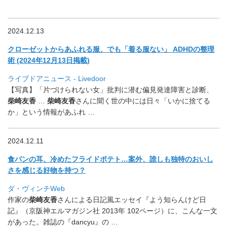
2024.12.13
クローゼットからあふれる服、でも「着る服ない」 ADHDの整理
術 (2024年12月13日掲載)
ライブドアニュース - Livedoor
【写真】「片づけられない女」批判に潜む偏見発達障害と診断、
柴
崎友香
…
柴崎友香
さんに聞く世の中には日々「いかに捨てる
か」
という情報があふれ …
2024.12.11
食パンの耳、冷めたフライドポテト…案外、
誰しも独特のおいし
さを感じる好物を持つ？
ダ・ヴィンチWeb
作家の
柴崎友香
さんによる日記風エッセイ『よう知らんけど日
記』
（京阪神エルマガジン社 2013年 102ページ）に、こんな一文
があった。雑誌の『dancyu』
の …