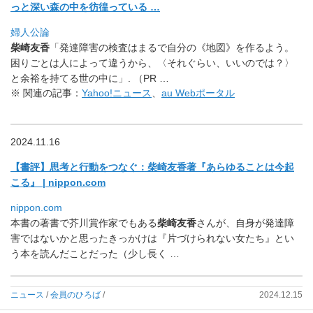
っと深い森の中を彷徨っている …
婦人公論
柴崎友香
「発達障害の検査はまるで自分の《地図》を作るよう。
困りごとは人によって違うから、〈それぐらい、いいのでは？〉
と余裕を持てる世の中に」. （PR …
※ 関連の記事：
Yahoo!ニュース
、
au Webポータル
2024.11.16
【書評】思考と行動をつなぐ：柴崎友香著『
あらゆることは今起
こる』 | nippon.com
nippon.com
本書の著書で芥川賞作家でもある
柴崎友香
さんが、
自身が発達障
害ではないかと思ったきっかけは『
片づけられない女たち』とい
う本を読んだことだった（少し長く
…
ニュース
/
会員のひろば
/
2024.12.15