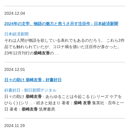
2024.12.04
2024年の文学、物語の魅力と危うさ示す注目作 - 日本経済新聞
日本経済新聞
それは人間が物語を欲している表れでもあるのだろう。 これら2作
品でも触れられていたが、
コロナ禍を描いた注目作が多かった。
23年12月刊行の
柴崎友香
の …
2024.12.01
日々の助け 柴崎友香 - 好書好日
好書好日 - 朝日新聞デジタル
日々の助け
柴崎友香
· あらゆることは今起こる (シリーズ ケアを
ひらく) (シリ… · 続きと始まり 著者：
柴崎 友香
集英社 · 百年と一
日 著者：
柴崎友香
筑摩書房.
2024.11.29