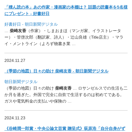
「積ん読の本」あの作家・漫画家の本棚は？ 話題の読書本を5名様
にプレゼント - 好書好日
好書好日 - 朝日新聞デジタル
…
柴崎友香
（作家）・しまおまほ（マンガ家、イラストレータ
ー）・
管啓次郎（翻訳家、詩人）・辻山良雄（Title店主）・
マラ
イ・メントライン（よろず物書き業 …
2024.11.27
（季節の地図）日々の助け 柴崎友香 - 朝日新聞デジタル
朝日新聞デジタル
（季節の地図）日々の助け
柴崎友香
… ロサンゼルスでの生活も二
か月を過ぎた。
外国で完全に自炊で生活するのは初めてである。
ガスや電気料金の支払いや保険の …
2024.11.23
《谷崎潤一郎賞・中央公論文芸賞 贈呈式》荻原浩「自分自身がず