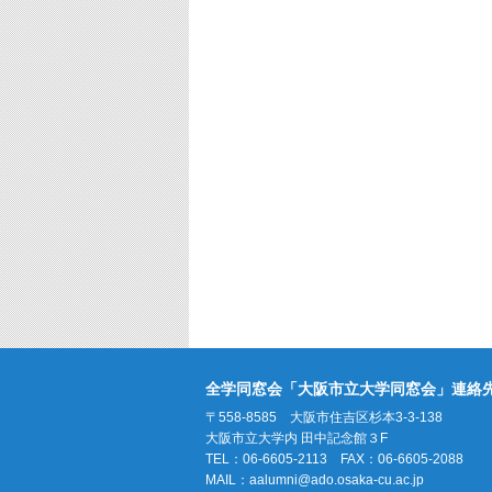
全学同窓会「大阪市立大学同窓会」連絡
〒558-8585 大阪市住吉区杉本3-3-138
大阪市立大学内 田中記念館３F
TEL：06-6605-2113 FAX：06-6605-2088
MAIL：
aalumni@ado.osaka-cu.ac.jp