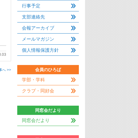
行事予定
支部連絡先
会報アーカイブ
メールマガジン
個人情報保護方針
8.03
会員のひろば
へ >>
学部・学科
クラブ・同好会
同窓会だより
同窓会だより