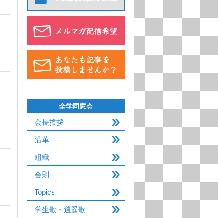
全学同窓会
会長挨拶
沿革
組織
会則
Topics
学生歌・逍遥歌