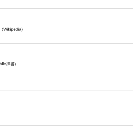
)
し
(Wikipedia)
)
blio辞書
)
)