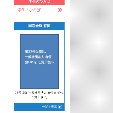
学生のひろば
学生のひろば
同窓会報 有恒
27号以降(一般社団法人 有恒会HPを
ご覧下さい)
一覧
を表示