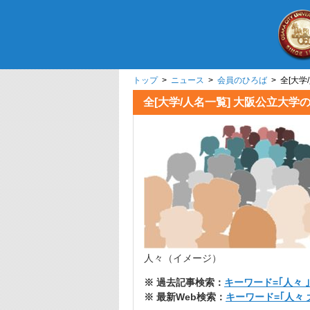
トップ
>
ニュース
>
会員のひろば
> 全[大
全[大学/人名一覧] 大阪公立
人々（イメージ）
※ 過去記事検索：
キーワード=｢人々 ｣
※ 最新Web検索：
キーワード=｢人々