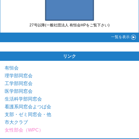
27号以降(一般社団法人 有恒会HPをご覧下さい)
一覧
を表示
リンク
有恒会
理学部同窓会
工学部同窓会
医学部同窓会
生活科学部同窓会
看護系同窓会よつば会
支部・ゼミ同窓会・他
市大クラブ
女性部会（WPC）