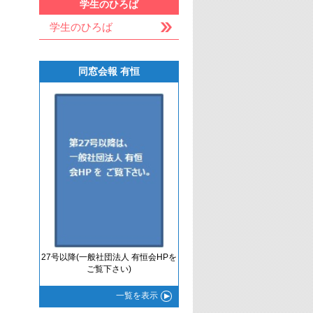
学生のひろば
学生のひろば
同窓会報 有恒
27号以降(一般社団法人 有恒会HPを
ご覧下さい)
一覧
を表示