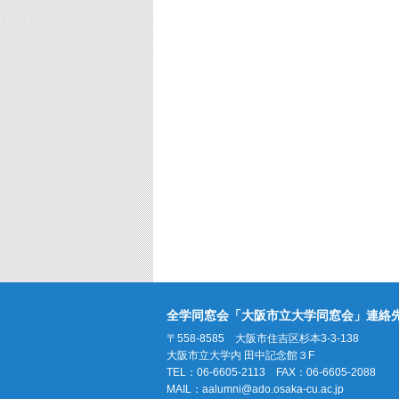
全学同窓会「大阪市立大学同窓会」連絡
〒558-8585 大阪市住吉区杉本3-3-138
大阪市立大学内 田中記念館３F
TEL：06-6605-2113 FAX：06-6605-2088
MAIL：
aalumni@ado.osaka-cu.ac.jp