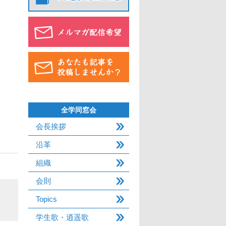
全学同窓会
会長挨拶
沿革
組織
会則
Topics
学生歌・逍遥歌