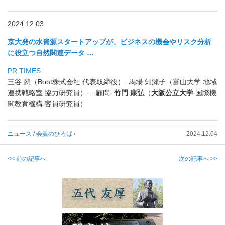
2024.12.03
京大発の水資源スタートアップが、
ビジネスの機会やリスク分析
に役立つ自然関連データ …
PR TIMES
三谷 憩（Boot株式会社 代表取締役）. 馬場 知瀨子（富山大学 地域
連携戦略室 協力研究員）… 顧問.
竹門 康弘
（
大阪公立大学
国際機
関教育機構 客員研究員）
ニュース
/
会員のひろば
/
2024.12.04
<< 前の記事へ
次の記事へ >>