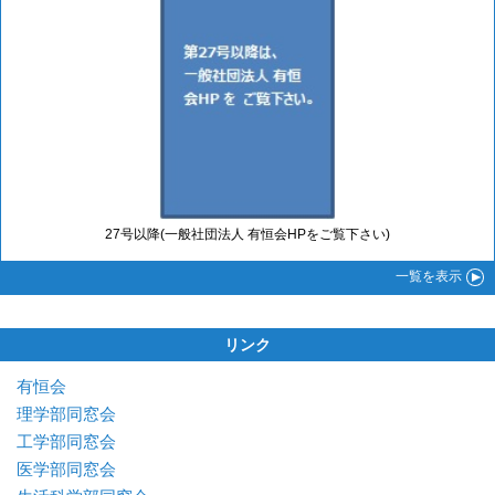
27号以降(一般社団法人 有恒会HPをご覧下さい)
一覧
を表示
リンク
有恒会
理学部同窓会
工学部同窓会
医学部同窓会