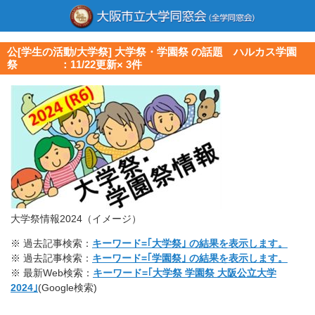
公[学生の活動/大学祭] 大学祭・学園祭 の話題 ハルカス学園
祭 ：11/22更新× 3件
大学祭情報2024（イメージ）
※ 過去記事検索：
キーワード=｢大学祭｣ の結果を表示します。
※ 過去記事検索：
キーワード=｢学園祭｣ の結果を表示します。
※ 最新Web検索：
キーワード=｢大学祭 学園祭 大阪公立大学
2024｣
(Google検索)