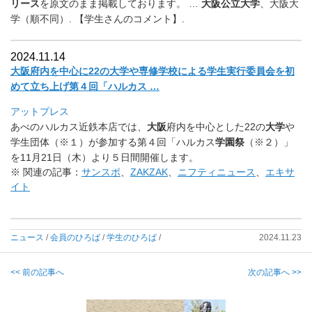
リース
を原文
のまま掲載しております。 …
大阪公立大学
、大阪大
学（順不同）. 【学生さんのコメント】.
2024.11.14
大阪府内を中心に22の大学や専修学校による学生実行委員会を初
めて立ち上げ第４回「ハルカス …
アットプレス
あべのハルカス近鉄本店では、
大阪
府内を中心とした22の
大学
や
学生団体（※１）が参加する第４回「ハルカス
学園祭
（※２）」
を11月21日（木）より５日間開催します。
※ 関連の記事：
サンスポ
、
ZAKZAK
、
ニフティニュース
、
エキサ
イト
ニュース
/
会員のひろば
/
学生のひろば
/
2024.11.23
<< 前の記事へ
次の記事へ >>