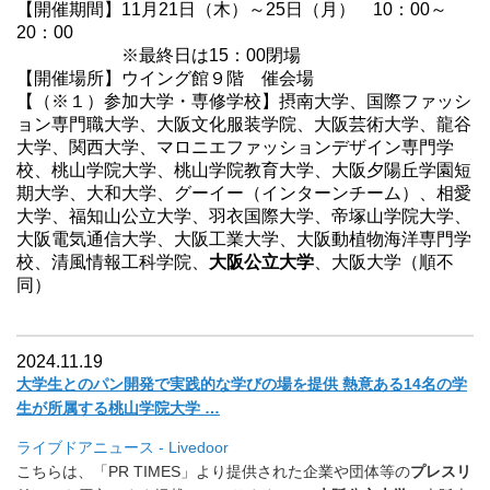
【開催期間】11月21日（木）～25日（月） 10：00～
20：00
※最終日は15：00閉場
【開催場所】ウイング館９階 催会場
【（※１）参加大学・専修学校】摂南大学、国際ファッシ
ョン専門職大学、大阪文化服装学院、大阪芸術大学、龍谷
大学、関西大学、マロニエファッションデザイン専門学
校、桃山学院大学、桃山学院教育大学、大阪夕陽丘学園短
期大学、大和大学、グーイー（インターンチーム）、相愛
大学、福知山公立大学、羽衣国際大学、帝塚山学院大学、
大阪電気通信大学、大阪工業大学、大阪動植物海洋専門学
校、清風情報工科学院、
大阪公立大学
、大阪大学（順不
同）
2024.11.19
大学生とのパン開発で実践的な学びの場を提供 熱意ある14名の学
生が所属する桃山学院大学 …
ライブドアニュース - Livedoor
こちらは、「PR TIMES」より提供された企業や団体等の
プレスリ