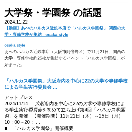
大学祭・学園祭 の話題
2024.11.22
【動画】あべのハルカス近鉄本店で「ハルカス学園祭」 関西の大
学・専修学校が集結 - osaka style
osaka style
あべのハルカス近鉄本店（大阪
市
阿倍野区）で11月21日、
関西の
大学
・専修学校約25校が集結するイベント「ハルカス学園
祭」が
始まった。
「ハルカス学園祭」大阪府内を中心に22の大学や専修学校
による学生実行委員会 …
アットプレス
2024/11/14 —
大阪
府内を中心に22の
大学
や専修学校によ
る学生
実行委員会
を初めて立ち上げ第4回「
ハルカス学園
祭
」を開催 · 【開催期間】11月21日（木）～25日（月）
10：00～20： …
■ 「ハルカス学園祭」開催概要