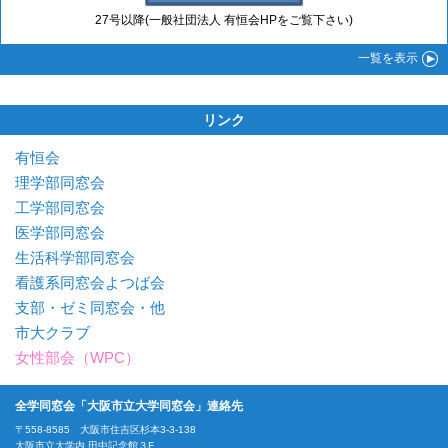
27号以降(一般社団法人 有恒会HPをご覧下さい)
一覧
を表示
リンク
有恒会
理学部同窓会
工学部同窓会
医学部同窓会
生活科学部同窓会
看護系同窓会よつば会
支部・ゼミ同窓会・他
市大クラブ
女性部会（WPC）
全学同窓会「大阪市立大学同窓会」連絡先
〒558-8585 大阪市住吉区杉本3-3-138
大阪市立大学内 田中記念館３F