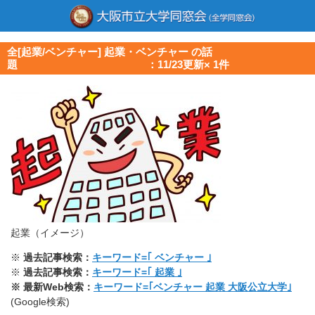
全[起業/ベンチャー] 起業・ベンチャー の話
題 ：11/23更新× 1件
起業（イメージ）
※
過去記事検索：
キーワード=｢ ベンチャー ｣
※
過去記事検索：
キーワード=｢ 起業 ｣
※ 最新Web検索：
キーワード=｢ベンチャー 起業 大阪公立大学｣
(Google検索)