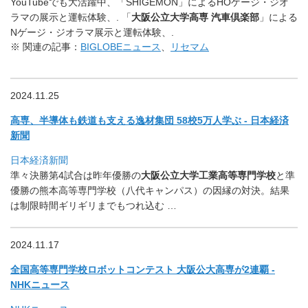
YouTubeでも大活躍中、「SHIGEMON」
によるHOゲージ・ジオ
ラマの展示と運転体験、. 「
大阪公立大学高専 汽車倶楽部
」による
Nゲージ・ジオラマ展示と運転体験、.
※ 関連の記事：
BIGLOBEニュース
、
リセマム
2024.11.25
高専、半導体も鉄道も支える逸材集団 58校5万人学ぶ - 日本経済
新聞
日本経済新聞
準々決勝第4試合は昨年優勝の
大阪公立大学工業高等専門学校
と準
優勝の熊本高等専門学校（八代キャンパス）の因縁の対決。
結果
は制限時間ギリギリまでもつれ込む …
2024.11.17
全国高等専門学校ロボットコンテスト 大阪公大高専が2連覇 -
NHKニュース