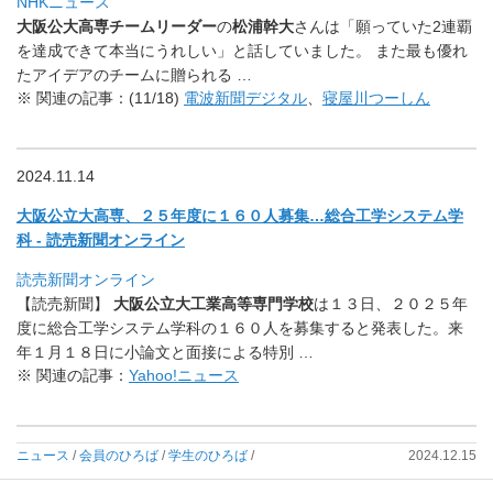
NHKニュース
大阪公大高専チームリーダー
の
松浦幹大
さんは「
願っていた2連覇
を達成できて本当にうれしい」
と話していました。 また最も優れ
たアイデアのチームに贈られる …
※ 関連の記事：(11/18)
電波新聞デジタル
、
寝屋川つーしん
2024.11.14
大阪公立大高専、２５年度に１６０人募集…総合工学システム学
科 - 読売新聞オンライン
読売新聞オンライン
【読売新聞】
大阪公立大工業高等専門学校
は１３日、
２０２５年
度に総合工学システム学科の１６０人を募集すると発表
した。来
年１月１８日に小論文と面接による特別 …
※ 関連の記事：
Yahoo!ニュース
ニュース
/
会員のひろば
/
学生のひろば
/
2024.12.15