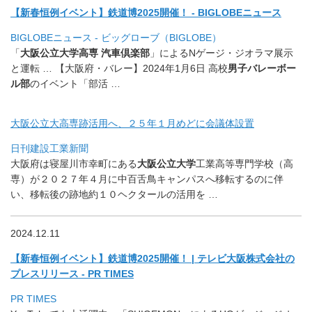
【新春恒例イベント】鉄道博2025開催！ - BIGLOBEニュース
BIGLOBEニュース - ビッグローブ（BIGLOBE）
「
大阪公立大学高専 汽車倶楽部
」によるNゲージ・ジオラマ展示
と運転 … 【大阪府・バレー】2024年1月6日 高校
男子バレーボー
ル部
のイベント「部活 …
大阪公立大高専跡活用へ、２５年１月めどに会議体設置
日刊建設工業新聞
大阪府は寝屋川市幸町にある
大阪公立大学
工業高等専門学校（
高
専）
が２０２７年４月に中百舌鳥キャンパスへ移転するのに伴
い、
移転後の跡地約１０ヘクタールの活用を …
2024.12.11
【新春恒例イベント】鉄道博2025開催！ | テレビ大阪株式会社の
プレスリリース - PR TIMES
PR TIMES