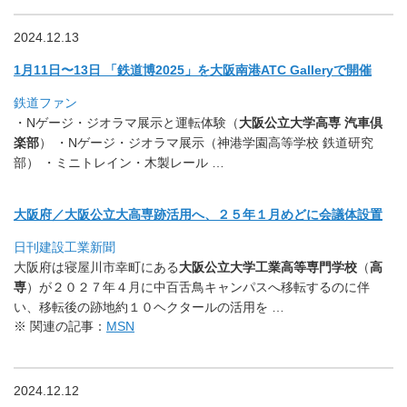
2024.12.13
1月11日〜13日 「鉄道博2025」を大阪南港ATC Galleryで開催
鉄道ファン
・Nゲージ・ジオラマ展示と運転体験（
大阪公立大学高専 汽車倶
楽部
） ・Nゲージ・ジオラマ展示（神港学園高等学校 鉄道研究
部） ・ミニトレイン・木製レール …
大阪府／大阪公立大高専跡活用へ、２５年１月めどに会議体設置
日刊建設工業新聞
大阪府は寝屋川市幸町にある
大阪公立大学工業高等専門学校
（
高
専
）が２０２７年４月に中百舌鳥キャンパスへ移転するのに伴
い、
移転後の跡地約１０ヘクタールの活用を …
※ 関連の記事：
MSN
2024.12.12