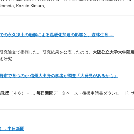
amoto, Kazuto Kimura, …
での永久凍土の融解による温
暖化加速の影響と、森林生育 …
研究論文で指摘した。 研究結果を公表したのは、
大阪公立大学大学院
術研究 …
野市で育つのか 信州大出身の学者が調査「大発見があるかも」
准教授
（４６）＝ …
毎日新聞
データベース · 後援申請書ダウンロード. 
 - 中日新聞