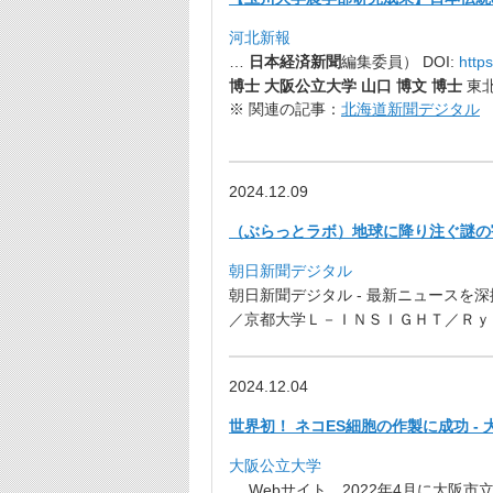
河北新報
…
日本経済新聞
編集委員） DOI:
http
博士 大阪公立大学 山口 博文 博士
東北
※ 関連の記事：
北海道新聞デジタル
2024.12.09
（ぶらっとラボ）地球に降り注ぐ謎の宇
朝日新聞デジタル
朝日新聞デジタル - 最新ニュースを深
／京都大学Ｌ－ＩＮＳＩＧＨＴ／
Ｒｙ
2024.12.04
世界初！ ネコES細胞の作製に成功 -
大阪公立大学
… Webサイト。2022年4月に大阪