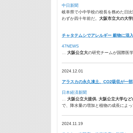
中日新聞
岐阜県で小中学校の校長を務めた日比
わずか四十年前だ。
大阪市立大の大学
チャタテムシでアレルギー 穀物に混入、日
47NEWS
…
大阪公立大
の研究チームが国際医
2024.12.01
アラスカの永久凍土、CO2吸収が一部で
日本経済新聞
…
大阪公立大提供. 大阪公立大学な
で、
降水量の増加と植物の成長によって
2024.11.19