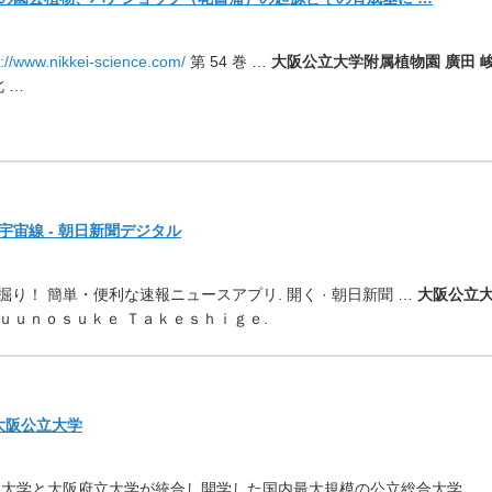
s://www.nikkei-science.
com/
第 54 巻 …
大阪公立大学附属植物園 廣田 
 …
宙線 - 朝日新聞デジタル
掘り！ 簡単・便利な速報ニュースアプリ. 開く · 朝日新聞 …
大阪公立
ｕｕｎｏｓｕｋｅ Ｔａｋｅｓｈｉｇｅ.
 大阪公立大学
市立大学と大阪府立大学が統
合し開学した国内最大規模の公立総合大学 …