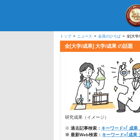
トップ
>
ニュース
>
会員のひろば
> 全[
全[大学/成果] 大学
研究成果（イメージ）
※
過去記事検索：
キーワード=｢ 成果 
※ 最新Web検索：
キーワード=｢成果 