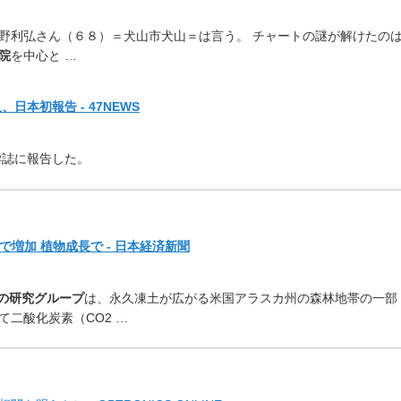
野利弘さん（６８）＝
犬山市犬山＝は言う。 チャートの謎が解けたの
院
を中心と …
本初報告 - 47NEWS
学誌に報告した。
増加 植物成長で - 日本経済新聞
どの研究グループ
は、
永久凍土が広がる米国アラスカ州の森林地帯の一部
二酸化炭素（CO2 …