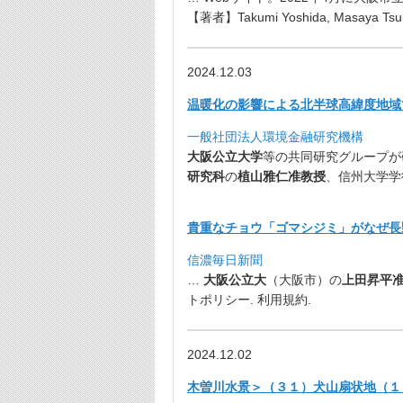
【著者】Takumi Yoshida, Masaya Tsuk
2024.12.03
温暖化の影響による北半球高緯度地域
一般社団法人環境金融研究機構
大阪公立大学
等の共同研究グループが
研究科
の
植山雅
仁准教授
、信州大学学
貴重なチョウ「ゴマシジミ」がなぜ長
信濃毎日新聞
…
大阪公立大
（大阪市）の
上田昇平
トポリシー. 利用規約.
2024.12.02
木曽川水景＞（３１）犬山扇状地（１）