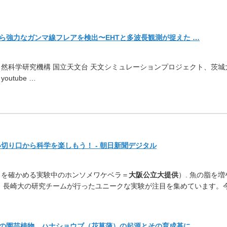
から強力なガンマ線フレアを検出〜
EHTと多波長観測が捉えた …
自然科学研究機構 国立天文台 天文シミュレーションプロジェクト、茨城
 · youtube …
切り口から科学を楽しもう！ - 朝日新聞デジタル
」を確かめる実験中のホンソメワケベラ＝
大阪公立大提供
）. 魚の脂を増
、
長崎大の研究チームが行ったユニークな実験が注目を集めています
。
の園芸植物、ハナショウブ（
花菖蒲）の起源とその育成基に …