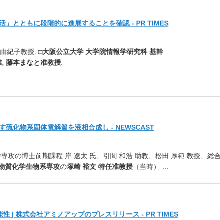
活」
とともに段階的に進展することを確認 - PR TIMES
由紀子教授. □
大阪公立大学 大学院情報学研究科 基幹
唯
,
藤本まなと准教授
.
す硫化物系固体電解質を液相
合成し - NEWSCAST
攻の博士前期課程 岸 遼太 氏、引間 和浩 助教、松田 厚範 教授、総
 物質化学生物系専攻
の
塚崎 裕文 特任准教授
（当時） …
 | 株式会社アミノアップのプレスリリース - PR TIMES