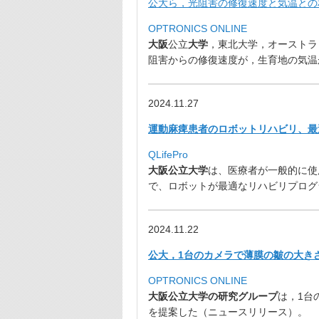
公大ら，光阻害の修復速度と気温との相関を明
OPTRONICS ONLINE
大阪
公立
大学
，東北大学，オーストラ
阻害からの
修復速度が，生育地の気温
2024.11.27
運動麻痺患者のロボットリハビリ、
最
QLifePro
大阪公立大学
は、
医療者が一般的に使
で、
ロボットが最適なリハビリプログ
2024.11.22
公大，1台のカメラで薄膜の皺の大きさを測
OPTRONICS ONLINE
大阪公立大学の研究グループ
は，
1台
を提案した（
ニュースリリース）。