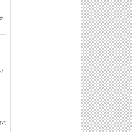
光
け
方法