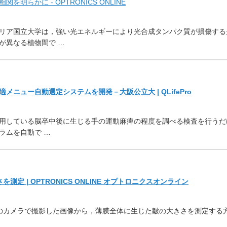
らかに - OPTRONICS ONLINE
リア国立大学は，
強い光エネルギーにより光合成タンパク質が損傷する
が異なる植物間で …
適メニュー自動選定システムを開発－大阪公立大 | QLifePro
用している脳卒中後に生じる手の運動麻痺の程
度を調べる検査を行うだ
ラムを自動で …
定 | OPTRONICS ONLINE オプトロニクスオンライン
のカメラで撮影した画像から，
薄膜全体に生じた皺の大きさを測定する