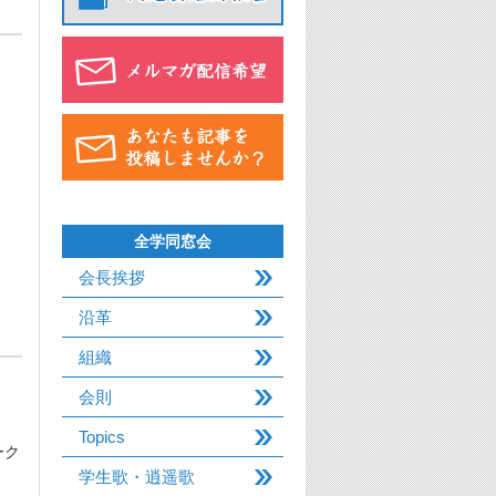
全学同窓会
会長挨拶
沿革
組織
会則
Topics
ーク
学生歌・逍遥歌