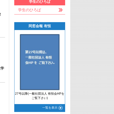
学生のひろば
学生のひろば
峻
同窓会報 有恒
大学
27号以降(一般社団法人 有恒会HPを
ご覧下さい)
一覧
を表示