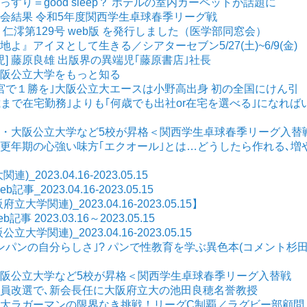
ぐっすり＝good sleep？ ホテルの室内カーペットが話題に
の大会結果 令和5年度関西学生卓球春季リーグ戦
] 仁澪第129号 web版 を発行しました（医学部同窓会）
大地よ』アイヌとして生きる／シアターセブン5/27(土)~6/9(金)
児] 藤原良雄 出版界の異端児｢藤原書店｣社長
 大阪公立大学をもっと知る
｢神宮で１勝を｣大阪公立大エースは小野高出身 初の全国にけん引
｢3歳まで在宅勤務｣よりも｢何歳でも出社or在宅を選べる｣になれば
 男子・大阪公立大学など5校が昇格＜関西学生卓球春季リーグ入替
] 更年期の心強い味方｢エクオール｣とは…どうしたら作れる､増
2023.04.16-2023.05.15
_2023.04.16-2023.05.15
学関連)_2023.04.16-2023.05.15】
 2023.03.16～2023.05.15
学関連)_2023.04.16-2023.05.15
メロンパンの自分らしさ｣? パンで性教育を学ぶ異色本(コメント杉
子・大阪公立大学など5校が昇格＜関西学生卓球春季リーグ入替戦
 役員改選で､新会長任に大阪府立大の池田良穂名誉教授
 九工大ラガーマンの限界なき挑戦！リーグC制覇／ラグビー部顧問