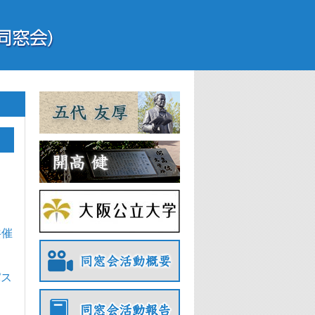
共催
パス