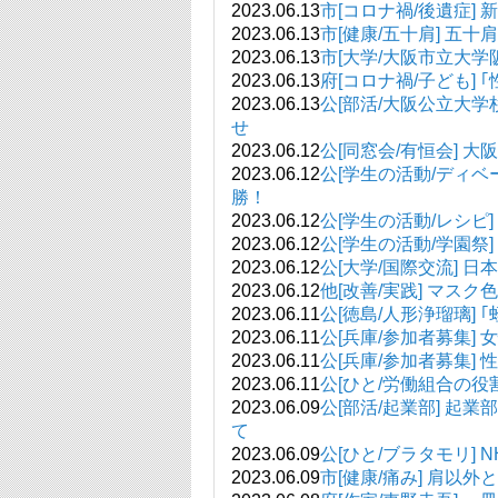
2023.06.13
市[コロナ禍/後遺症]
2023.06.13
市[健康/五十肩] 五
2023.06.13
市[大学/大阪市立大学
2023.06.13
府[コロナ禍/子ども]
2023.06.13
公[部活/大阪公立大学
せ
2023.06.12
公[同窓会/有恒会] 
2023.06.12
公[学生の活動/ディ
勝！
2023.06.12
公[学生の活動/レシピ]
2023.06.12
公[学生の活動/学園祭
2023.06.12
公[大学/国際交流] 
2023.06.12
他[改善/実践] マ
2023.06.11
公[徳島/人形浄瑠璃] 
2023.06.11
公[兵庫/参加者募集]
2023.06.11
公[兵庫/参加者募集]
2023.06.11
公[ひと/労働組合の役
2023.06.09
公[部活/起業部] 起
て
2023.06.09
公[ひと/ブラタモリ]
2023.06.09
市[健康/痛み] 肩以