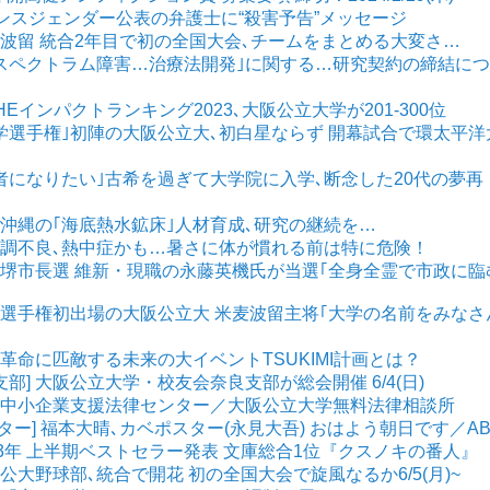
 トランスジェンダー公表の弁護士に“殺害予告”メッセージ
米麦波留 統合2年目で初の全国大会､チームをまとめる大変さ…
閉症スペクトラム障害…治療法開発｣に関する…研究契約の締結に
THEインパクトランキング2023､大阪公立大学が201-300位
｢大学選手権｣初陣の大阪公立大､初白星ならず 開幕試合で環太平洋
研究者になりたい｣古希を過ぎて大学院に入学､断念した20代の夢再
] 沖縄の｢海底熱水鉱床｣人材育成､研究の継続を…
の体調不良､熱中症かも…暑さに体が慣れる前は特に危険！
阪・堺市長選 維新・現職の永藤英機氏が当選｢全身全霊で市政に臨
大学選手権初出場の大阪公立大 米麦波留主将｢大学の名前をみなさ
産業革命に匹敵する未来の大イベントTSUKIMI計画とは？
支部] 大阪公立大学・校友会奈良支部が総会開催 6/4(日)
科] 中小企業支援法律センター／大阪公立大学無料法律相談所
ーター] 福本大晴､カベポスター(永見大吾) おはよう朝日です／AB
2023年 上半期ベストセラー発表 文庫総合1位『クスノキの番人』
阪公大野球部､統合で開花 初の全国大会で旋風なるか6/5(月)~