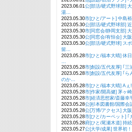
2023.06.01
公[部活/硬式野球部
湯…
2023.05.30
市[ひと/アート] 中島裕
2023.05.30
公[部活/硬式野球部]
2023.05.30
市[同窓会/静岡支部] 大
2023.05.30
公[同窓会/有恒会] 大
2023.05.30
公[部活/硬式野球]
留…
2023.05.28
市[ひと/福本大晴]
…
2023.05.28
市[創設/五代友厚] 
2023.05.28
市[創設/五代友厚] 
のか…
2023.05.28
市[ひと/福本大晴] Aぇ
2023.05.28
市[作家/開高健] 茅
2023.05.28
市[経済思想家/斎藤幸
2023.05.28
公[杉本図書館/国際会
2023.05.28
公[万博/アクセス] 
2023.05.28
市[ひと/カーペット]
2023.05.28
府[ひと/尾瀬木道] 
2023.05.27
公[大学/成果] 世界