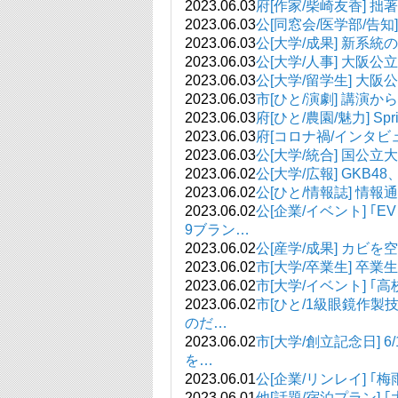
2023.06.03
府[作家/柴崎友香]
2023.06.03
公[同窓会/医学部/告
2023.06.03
公[大学/成果] 新系
2023.06.03
公[大学/人事] 大阪
2023.06.03
公[大学/留学生] 大
2023.06.03
市[ひと/演劇] 講演
2023.06.03
府[ひと/農園/魅力] 
2023.06.03
府[コロナ禍/インタ
2023.06.03
公[大学/統合] 国公
2023.06.02
公[大学/広報] GK
2023.06.02
公[ひと/情報誌] 情報
2023.06.02
公[企業/イベント] ｢E
9ブラン…
2023.06.02
公[産学/成果] カビ
2023.06.02
市[大学/卒業生] 
2023.06.02
市[大学/イベント] 
2023.06.02
市[ひと/1級眼鏡作
のだ…
2023.06.02
市[大学/創立記念日] 
を…
2023.06.01
公[企業/リンレイ] 
2023.06.01
他[話題/宿泊プラン]