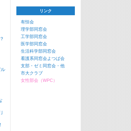
リンク
有恒会
理学部同窓会
工学部同窓会
は？
医学部同窓会
生活科学部同窓会
看護系同窓会よつば会
支部・ゼミ同窓会・他
デル
市大クラブ
女性部会（WPC）
な
｣
！