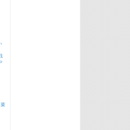
い
戦
や
田菜