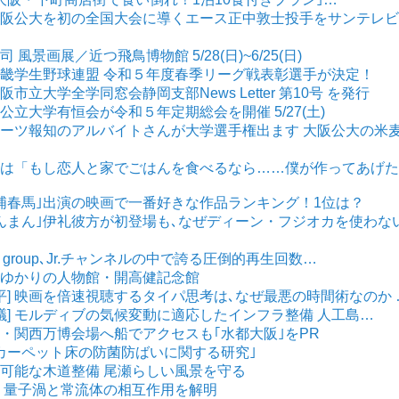
] 大阪公大を初の全国大会に導くエース正中敦士投手をサンテレ
司 風景画展／近つ飛鳥博物館 5/28(日)~6/25(日)
 近畿学生野球連盟 令和５年度春季リーグ戦表彰選手が決定！
阪市立大学全学同窓会静岡支部News Letter 第10号 を発行
阪公立大学有恒会が令和５年定期総会を開催 5/27(土)
 スポーツ報知のアルバイトさんが大学選手権出ます 大阪公大の米
 休日は「もし恋人と家でごはんを食べるなら……僕が作ってあげ
｢三浦春馬｣出演の映画で一番好きな作品ランキング！1位は？
｢らんまん｣伊礼彼方が初登場も､なぜディーン・フジオカを使わな
! group､Jr.チャンネルの中で誇る圧倒的再生回数…
ヶ崎ゆかりの人物館・開高健記念館
平] 映画を倍速視聴するタイパ思考は､なぜ最悪の時間術なのか 
議] モルディブの気候変動に適応したインフラ整備 人工島…
大阪・関西万博会場へ船でアクセスも｢水都大阪｣をPR
 ｢カーペット床の防菌防ばいに関する研究｣
持続可能な木道整備 尾瀬らしい風景を守る
初！ 量子渦と常流体の相互作用を解明