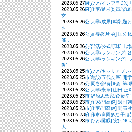
2023.05.27
府[ひと/インフラDX
2023.05.26
府[作家/選考委員/柴
女…
2023.05.26
公[大学/成果] 哺
を…
2023.05.26
公[高専/説明会] 国公私
催…
2023.05.26
公[部活/公式野球] 
2023.05.26
公[大学/ランキング]
2023.05.26
公[大学/ランキング] 
阪)
2023.05.25
市[ひと/キャリアブレ
2023.05.25
市[創設/五代友厚] 
2023.05.25
公[同窓会/有恒会] 第
2023.05.23
公[大学/褒章] 山田 
2023.05.23
市[経済思想家/斎藤幸
2023.05.23
市[作家/開高健] 週
2023.05.23
市[作家/開高健] 開
2023.05.23
府[作家/富岡多恵子]
2023.05.23
市[ひと/睡眠] 実は
大…