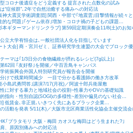
 新型コロナ後遺症をどう定義する 提言された点数化の試み
十肩は“症候群”､2年で自然治癒する痛みへの対応法
阪神大震災学術調査団] 関西・中部で｢地震雲｣目撃情報が続々
 ｢性的な問題｣｢ゲーム依存｣増加・コロナ禍の子どもの課題…
杉本ギターマンドリンクラブ] 第59回定期演奏会11/8(土)のお知
大阪公立大学有恒会は､一般社団法人化を目指しています
ベート大会] 商・宮川ゼミ、証券研究学生連盟の大会でブロック優
 テーマは｢1/3日分の食物繊維が摂れるレシピ(7g以上)｣
] 第62回 ｢友好祭｣を開催／中百舌鳥キャンパス
日本学術振興会外国人特別研究員が報告会を開催
スク色分けで残業時間減少 一目で分かる看護師の働き方改革
｢蛭小島武勇問答｣講演7/17(月祝)／阿波十郎兵衛屋敷
 女性に対する暴力と地域社会の役割~性暴力やDVの基礎知識
 性的指向・性別自認(SOGI)の多様性~差別や偏見のない社会…
割] 低賃金､非正規､いきつく先にあるブラック企業…
業部の活動を発表 5/11(木)／大阪市北区商業活性化協会主催交流会
 NHK｢ブラタモリ 大阪・梅田 カオスな梅田はどう生まれた?｣
外と肩、原因別痛みへの対応法