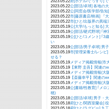
2023.05.22
府[ホテル/ぐっすり] 
2023.05.22
公[部活/卓球] 各地
2023.05.22
公[同窓会/医学部/告知
2023.05.22
市[藤原書店/映画] 『
2023.05.22
市[ひと/出版界の異端
2023.05.19
公[大学/もっと知る]
2023.05.19
公[部活/硬式野球] 
2023.05.19
公[ひと/コメント] 
い
2023.05.19
公[部活/男子卓球]
2023.05.19
市[管理栄養士/レシピ
せる？
2023.05.19
メディア掲載情報(市大関連)_
2023.05.19
【東野 圭吾】関連のweb記事
2023.05.19
メディア掲載情報(大阪府立大
2023.05.19
【斎藤幸平】関連のweb記事
2023.05.19
メディア掲載情報(大阪公立大
2023.05.18
公[書籍/性教育] ｢
穂)
2023.05.18
公[部活/卓球] 男
2023.05.18
府[ひと/関西室蘭会]
2023.05.18
府[ひと/ラグビー]