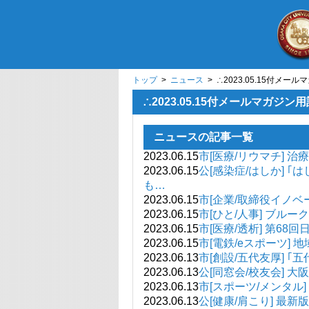
トップ
>
ニュース
> ∴2023.05.15付メ
∴2023.05.15付メールマガジ
ニュースの記事一覧
2023.06.15
市[医療/リウマチ] 
2023.06.15
公[感染症/はしか] 
も…
2023.06.15
市[企業/取締役イノベ
2023.06.15
市[ひと/人事] ブ
2023.06.15
市[医療/透析] 第
2023.06.15
市[電鉄/eスポーツ]
2023.06.13
市[創設/五代友厚] 
2023.06.13
公[同窓会/校友会] 大
2023.06.13
市[スポーツ/メンタル
2023.06.13
公[健康/肩こり] 最