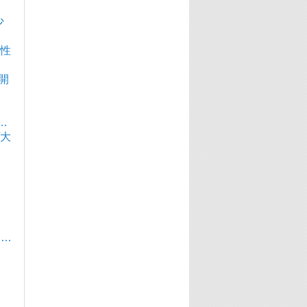
少
似性
で開
…
/大
？
｣…