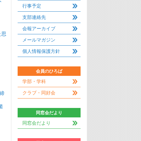
本
行事予定
支部連絡先
会報アーカイブ
た思
メールマガジン
個人情報保護方針
会員のひろば
学部・学科
クラブ・同好会
締
菌
同窓会だより
同窓会だより