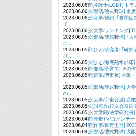
2023.06.06
市[弁護士/LGBT]
2023.06.06
公[部活/硬式野球] 
2023.06.06
公[産学/契約] ｢自
て
2023.06.06
公[大学/ランキング] 
2023.06.05
公[部活/硬式野球] 
に…
2023.06.05
市[ひと/研究者] ｢
び…
2023.06.05
公[ひと/海底熱水鉱床
2023.06.05
市[健康/子育て] そ
2023.06.05
府[選挙/堺市長] 大
…
2023.06.05
公[部活/硬式野球] 
の…
2023.06.05
公[大学/宇宙資源] 
2023.06.05
公[同窓会/校友会奈良
2023.06.05
公[大学院/法学研究
2023.06.04
市[朝帯TV/コメンテ
2023.06.04
府[作家/東野圭吾] 
2023.06.04
公[部活/硬式野球] 大