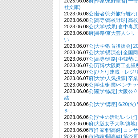
2023.06.08
府[作家/東野圭吾] 
社文庫)
2023.06.08
公[若者/海外旅行離れ
2023.06.08
公[高専/高校野球] 高
2023.06.08
公[大学/成果] 食中毒
2023.06.08
府[書籍/京大芸人シリ
い
2023.06.07
公[大学/教育後援会]
2023.06.07
公[大学/講演会] 全国
2023.06.07
公[高専/進路] 中韓
2023.06.07
公[万博/大阪商工会議
2023.06.07
公[ひと/ ] 連載・
2023.06.07
府[大学/人気投票] 卒
2023.06.06
公[学生/起業/ベンチ
2023.06.06
公[産学/協定] 大阪
結
2023.06.06
公[大学/講座] 6/2
を…
2023.06.06
公[学生の活動/レシピ
2023.06.06
府[大阪女子大学/跡地
2023.06.06
市[作家/開高健] コ
2023.06.06
市[作家/開高健] 第22