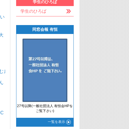
学生のひろば
学生のひろば
つい
同窓会報 有恒
大
む｣
ん
27号以降(一般社団法人 有恒会HPを
ご覧下さい)
C
一覧
を表示