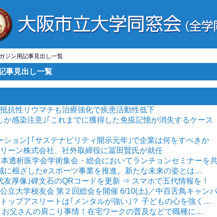
ールマガジン用記事見出し一覧
ン用記事見出し一覧
治療抵抗性リウマチも治療強化で疾患活動性低下
｢はしか感染注意｣｢これまでに獲得した免疫記憶が消失するケース
ーション] ｢サステナビリティ開示元年｣で企業は何をすべきか
ルークリーン株式会社、社外取締役に冨田賢氏が就任
68回日本透析医学会学術集会・総会においてランチョンセミナーを
 地域に根ざしたeスポーツ事業を推進。新たな未来の姿とは…
｢五代友厚像｣碑文石のQRコードを更新 ⇒ スマホで五代情報を！
阪公立大学校友会 第２回総会を開催 6/10(土)／中百舌鳥キャン
] トップアスリートは｢メンタルが強い｣？ 子どもの心を強く…
新版 お父さんの肩こり事情！在宅ワークの普及などで職種に…