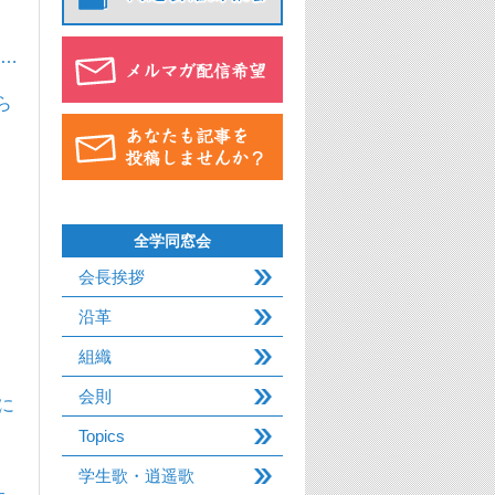
と…
ら
全学同窓会
会長挨拶
沿革
組織
会則
に
Topics
学生歌・逍遥歌