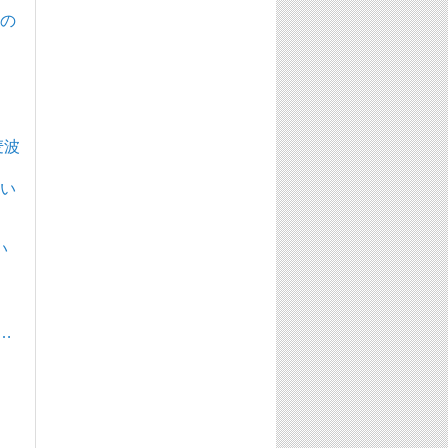
ビの
麦波
たい
い
…