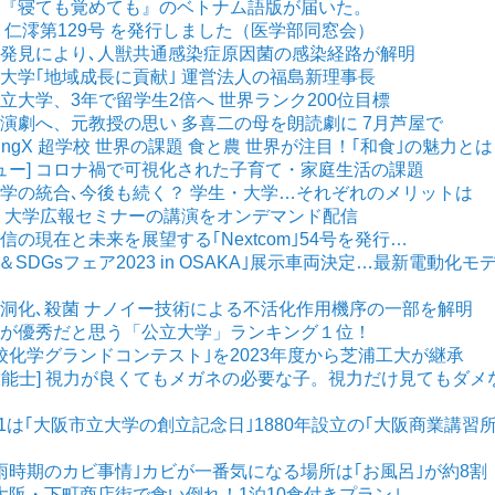
 拙著『寝ても覚めても』のベトナム語版が届いた。
知] 仁澪第129号 を発行しました（医学部同窓会）
統の発見により､人獣共通感染症原因菌の感染経路が解明
公立大学｢地域成長に貢献｣ 運営法人の福島新理事長
阪公立大学、3年で留学生2倍へ 世界ランク200位目標
から演劇へ、元教授の思い 多喜二の母を朗読劇に 7月芦屋で
SpringX 超学校 世界の課題 食と農 世界が注目！｢和食｣の魅力と
ビュー] コロナ禍で可視化された子育て・家庭生活の課題
立大学の統合､今後も続く？ 学生・大学…それぞれのメリットは
B48、大学広報セミナーの講演をオンデマンド配信
通信の現在と未来を展望する｢Nextcom｣54号を発行…
V＆SDGsフェア2023 in OSAKA｣展示車両決定…最新電動化モ
を空洞化､殺菌 ナノイー技術による不活化作用機序の一部を解明
卒業生が優秀だと思う「公立大学」ランキング１位！
｢高校化学グランドコンテスト｣を2023年度から芝浦工大が継承
製技能士] 視力が良くてもメガネの必要な子。視力だけ見てもダメ
6/1は｢大阪市立大学の創立記念日｣1880年設立の｢大阪商業講習所
｢梅雨時期のカビ事情｣カビが一番気になる場所は｢お風呂｣が約8割
 ｢大阪・下町商店街で食い倒れ！1泊10食付きプラン｣…