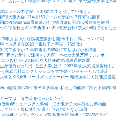
一冊で二度おいしい再読の味｢クスノキの番人｣東野圭吾(実業之日
] 雑談レベルですが、20代の学生と話していると…
校野球大阪大会､174校160チームが参加へ 7月8日に開幕
原因のProvidencia属細菌がもつ病原遺伝子の伝播方法を解明
ーズ] 宇治原とギャラ折半 ロザン菅が新刊｢京大中年｣で明かし
 2023年度 新入生保護者懇談会を開催(中百舌鳥キャンパス)
同時七夕講演会2023「素粒子と宇宙」7/29(土)
勢に対抗できるか？ 車載電池の増産に立ちはだかる課題
所] ｢夢洲と街中で連携を｣ 大商・本社が大阪万博でシンポ
レジリエンス社会へ/大阪公立大特任教授/建設通信新聞
業生が優秀だと思う｢公立大学｣は？｢2023年版 人気投票実施中｣
ャー] 株式会社ロジグリッシュを大学発ベンチャーとして認定
公立大学とKIX泉州ツーリズムビューロー 地域振興に向け連携協定
0(火) Web配信 第273回 市民医学講座｢私たちの健康に関わる腸内細
] テーマは「春野菜を使ったレシピ」
] (仮称)堺ミュージアム整備…旧大阪女子大学跡地に博物館…
ンサルタント・坂口孝則が選ぶ「役に立たない12冊」
回 開高健ノンフィクション賞 募集要項 締切：2024/2/29(木)