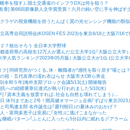
] ｢横串を指す｣､国土交通省のインフラDXは何を狙う？
崎友香] 第66回群像新人文学賞受賞！六月の鈍い空に手を伸ばす
乳類とクラゲの視覚機能を担うたんぱく質の光センシング機能の類
立高専合同説明会(KOSEN FES 2023)を東京6/18と大阪7/16
出場２７校出そろう 全日本大学野球
 各都道府県の高校生12万人が選んだ公立大学1位｢大阪公立大学｣
｢大学人気ランキング2023年05月版｣ 大阪公立大が1位 (公立大学
イク] 同研究所がつくる､休・離職者が“感性を取り戻す”場とは
開学の祖・五代友厚の濡れ衣はらせ 大阪市大OBら奔走
3回(令和５年)海外支部ブロック会議5/13(土) 開催報告
正剛氏への紺綬褒章伝達式が執り行われました5/10(水)
平] ｢資本主義を放置すれば､社会も自然も壊れてしまう｣…
刊朝日 休刊まであと2号！開高健オマージュ企画｢ずばり東京2023
高健と司馬遼太郎 名作誕生は｢週刊朝日｣の夏休みのおかげ？
 詩人・富岡多恵子は安易に｢女性｣に逃げこまなかった
NGな睡眠パターン｢ふとんに入ったら5分以内に眠れる｣｢アラーム