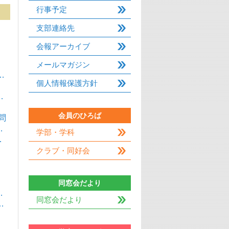
行事予定
支部連絡先
会報アーカイブ
メールマガジン
…
個人情報保護方針
…
会員のひろば
問
…
学部・学科
…
クラブ・同好会
同窓会だより
…
同窓会だより
…