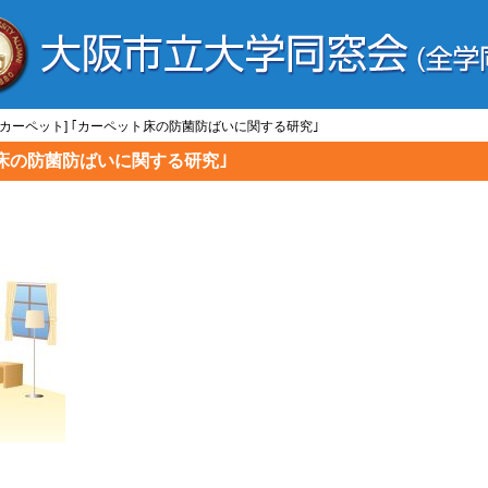
と/カーペット] ｢カーペット床の防菌防ばいに関する研究｣
ト床の防菌防ばいに関する研究｣