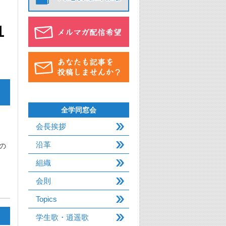
1
全学同窓会
会長挨拶
沿革
の
組織
会則
Topics
学生歌・逍遥歌