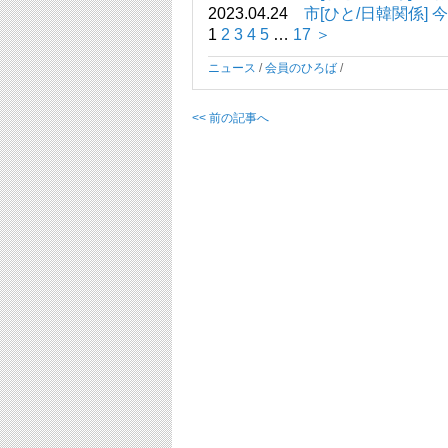
2023.04.24
市[ひと/日韓関係
1
2
3
4
5
…
17
＞
ニュース
/
会員のひろば
/
<< 前の記事へ