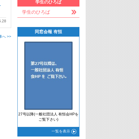
学生のひろば
…
学生のひろば
5.28
同窓会報 有恒
へ >>
27号以降(一般社団法人 有恒会HPを
ご覧下さい)
一覧
を表示