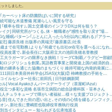
ヒットしました。
] ｢カーペット床の防菌防ばいに関する研究｣
 持続可能な木道整備 尾瀬らしい風景を守る
X] ｢横串を指す｣､国土交通省のインフラDXは何を狙う？
レイク] 同研究所がつくる､休・離職者が“感性を取り戻す”場…
はNGな睡眠パターン｢ふとんに入ったら5分以内に眠れる｣｢アラー
端児] 藤原良雄 出版界の異端児｢藤原書店｣社長
 ｢3歳まで在宅勤務｣よりも｢何歳でも出社or在宅を選べる｣になれ
会] 役員改選で､新会長任に大阪府立大の池田良穂名誉教授
] 九工大ラガーマンの限界なき挑戦！リーグC制覇／ラグビー部顧
] (株)ロジグリシュを創業｡英語教育事業と開発途上国の経済的自
公害経験の継承を通じた協働のまちづくり 維持可能な内発的発展に
第111回日本美容外科学会(JSAS)(大阪)② 柿﨑教授の手術を…
ＳＭコイルセンター社長に前田氏 | 日刊鉄鋼新聞
] Vocal Ayakoさんバースデーライブ（茶屋町/Azul）
医療に役立つ多彩な資格 名張市立病院の総合診療科医・笹本さん
NPO法人チュラキューブで障がい者福祉…様々な支援プロジェクト
鳴る音] 住んできた街の思い出と､その頃の心情を綴るノンフィク
本ゼオン､新社長に豊嶋哲也取締役常務執行役員
橋村別当インタビュー – 知られざる伝承地巡る