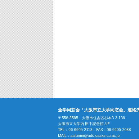
全学同窓会「大阪市立大学同窓会」連絡
〒558-8585 大阪市住吉区杉本3-3-138
大阪市立大学内 田中記念館３F
TEL：06-6605-2113 FAX：06-6605-2088
MAIL：
aalumni@ado.osaka-cu.ac.jp