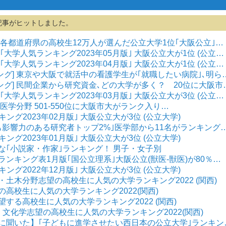
記事がヒットしました。
] 各都道府県の高校生12万人が選んだ公立大学1位｢大阪公立｣…
 ｢大学人気ランキング2023年05月版｣ 大阪公立大が1位 (公立…
 ｢大学人気ランキング2023年04月版｣ 大阪公立大が1位 (公立…
ング] 東京や大阪で就活中の看護学生が｢就職したい病院｣､明ら
ング] 民間企業から研究資金､どの大学が多く？ 20位に大阪市
 ｢大学人気ランキング2023年03月版｣ 大阪公立大が3位 (公立…
 医学分野 501-550位に大阪市大がランク入り…
ンキング2023年02月版｣ 大阪公立大が3位 (公立大学)
最も影響力のある研究者トップ2%｣医学部から11名がランキング
ンキング2023年01月版｣ 大阪公立大が3位 (公立大学)
きな｢小説家・作家｣ランキング！ 男子・女子別
想ランキング表1月版｢国公立理系｣大阪公立(獣医-獣医)が80％…
ンキング2022年12月版｣ 大阪公立大が3位 (公立大学)
築・土木分野志望の高校生に人気の大学ランキング2022 (関西)
望の高校生に人気の大学ランキング2022(関西)
志望する高校生に人気の大学ランキング2022 (関西)
学、文化学志望の高校生に人気の大学ランキング2022(関西)
の人に聞いた】｢子どもに進学させたい西日本の公立大学｣ランキン