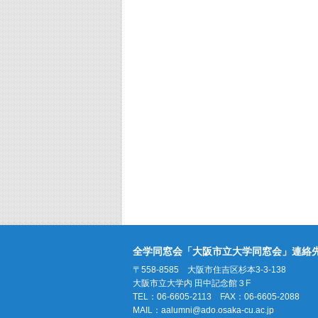
全学同窓会「大阪市立大学同窓会」連絡
〒558-8585 大阪市住吉区杉本3-3-138
大阪市立大学内 田中記念館３F
TEL：06-6605-2113 FAX：06-6605-2088
MAIL：
aalumni@ado.osaka-cu.ac.jp