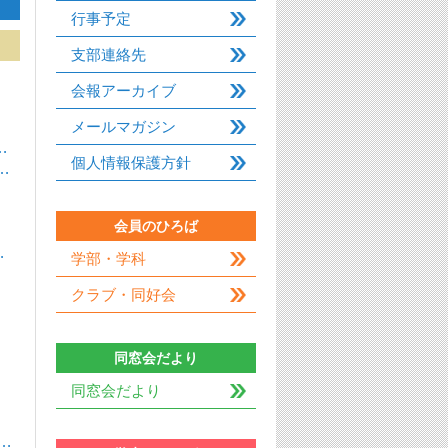
行事予定
支部連絡先
会報アーカイブ
メールマガジン
…
個人情報保護方針
…
会員のひろば
…
学部・学科
クラブ・同好会
同窓会だより
同窓会だより
…