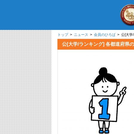
トップ
>
ニュース
>
会員のひろば
> 公[大
公[大学/ランキング] 各都道府県