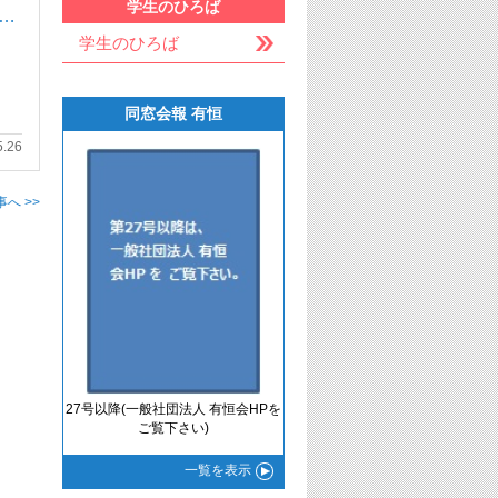
学生のひろば
ド…
学生のひろば
同窓会報 有恒
5.26
へ >>
27号以降(一般社団法人 有恒会HPを
ご覧下さい)
一覧
を表示