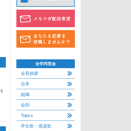
全学同窓会
会長挨拶
沿革
5
組織
会則
Topics
学生歌・逍遥歌