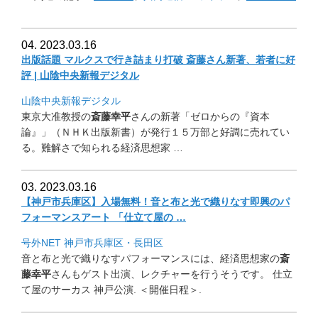
04. 2023.03.16
出版話題 マルクスで行き詰まり打破 斎藤さん新著、若者に好
評 | 山陰中央新報デジタル
山陰中央新報デジタル
東京大准教授の
斎藤幸平
さんの新著「ゼロからの『資本
論』」（
ＮＨＫ出版新書）が発行１５万部と好調に売れてい
る。
難解さで知られる経済思想家 …
03. 2023.03.16
【神戸市兵庫区】入場無料！
音と布と光で織りなす即興のパ
フォーマンスアート 「仕立て屋の …
号外NET 神戸市兵庫区・長田区
音と布と光で織りなすパフォーマンスには、経済思想家の
斎
藤幸平
さんもゲスト出演、レクチャーを行うそうです。 仕立
て屋のサーカス 神戸公演. ＜開催日程＞.