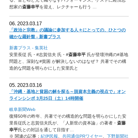
想家の
斎藤
幸平
を迎え、レクチャーも行う …
06. 2023.03.17
「政治と宗教」の議論に参加する人々にとっての、
ひとつの
確かな羅針盤 - 新書プラス
新書プラス - 集英社
安里長従 氏・#志賀信夫 氏・#
斎藤幸平
氏が登壇沖縄の#基地
問題と、深刻な#貧困 が解決しないのはなぜ？ 共著でその構
造的な問題を明らかにした安里氏と
05. 2023.03.16
「沖縄・基地と貧困の解を探る～脱資本主義の視点で」
オン
ラインシンポ 3月25日（土）14時開催
岐阜新聞Web
復帰50年の昨年、
共著でその構造的な問題を明らかにした安
里長従氏と志賀信夫氏が
、「人新世の資本論」の著者・
斎藤
幸平
氏との対話を通して目指す
…
※ 関連の記事：
紀伊民報
、
共同通信PRワイヤー
、
下野新聞社