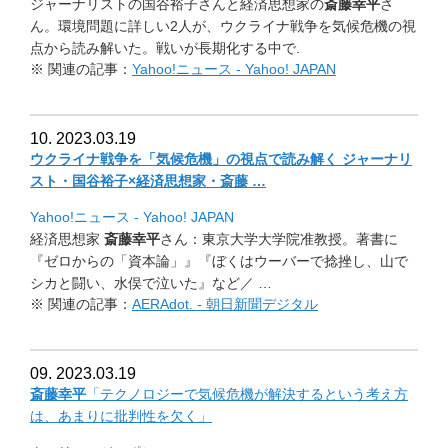
ジャーナリストの国谷裕子さんと経済思想家の
斎藤幸平
さ
ん。
環境問題に詳しい2人が、
ウクライナ戦争を気候危機の視
点から読み解いた。
戦いが長期化する中で.
※ 関連の記事：
Yahoo!ニュース - Yahoo! JAPAN
10. 2023.03.19
ウクライナ戦争を「気候危機」の視点で読み解く ジャーナリ
スト・国谷裕子×経済思想家・斎藤 …
Yahoo!ニュース - Yahoo! JAPAN
経済思想家
斎藤幸平
さん：東京大学大学院准教授。著書に
『ゼロからの「
資本論」』『ぼくはウーバーで捻挫し、山で
シカと闘い、
水俣で泣いた』など／ …
※ 関連の記事：
AERAdot. - 朝日新聞デジタル
09. 2023.03.19
斎藤幸平
「テクノロジーで気候危機が解決するという考え方
は、
あまりに批判性を欠く」