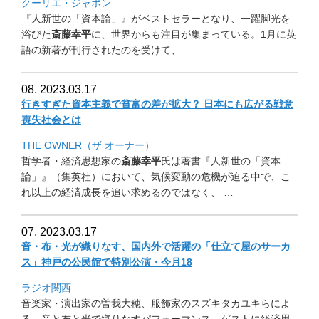
クーリエ・ジャポン
『人新世の「資本論」』がベストセラーとなり、一躍脚光を
浴びた
斎藤幸平
に、世界からも注目が集まっている。
1月に英
語の新著が刊行されたのを受けて、 …
08. 2023.03.17
行きすぎた資本主義で貧富の差が拡大？ 日本にも広がる戦意
喪失社会とは
THE OWNER（ザ オーナー）
哲学者・経済思想家の
斎藤幸平
氏は著書『人新世の「資本
論」』（
集英社）において、気候変動の危機が迫る中で、
こ
れ以上の経済成長を追い求めるのではなく、 …
07. 2023.03.17
音・布・光が織りなす、国内外で活躍の「仕立て屋のサーカ
ス」
神戸の公民館で特別公演・今月18
ラジオ関西
音楽家・演出家の曽我大穂、服飾家のスズキタカユキらによ
る、
音と布と光で織りなすパフォーマンス。ゲストに経済思