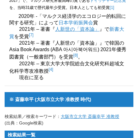
2017」で、マルクス研究界最高峰の賞である
ドイッチャー記念賞
を、当時31歳で歴代最年少受賞。日本人としても初受賞
[1]
2020年 -「マルクス経済学のエコロジー的転回に
関する研究」によって
日本学術振興会
賞
2021年 – 著書『
人新世の「資本論」
』で
新書大
[7]
賞
を受賞
2021年 – 著書『人新世の「資本論」』で韓国の
Asia Book Awards (ABA 아시아북어워드) 2021年優秀
[8]
図書賞（一般書部門）を受賞
。
2022年 – 東京大学大学院総合文化研究科超域文
[4]
化科学専攻准教授
現在に至る
※ 斎藤幸平 (大阪市立大学 准教授 時代)
検索結果／検索キーワード：
大阪市立大学 斎藤幸平 准教授
(出典：Google検索)
検索結果一覧