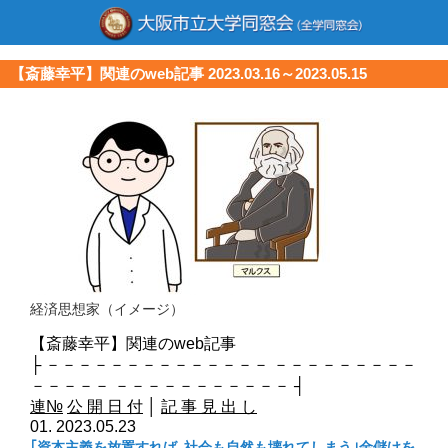
【斎藤幸平】関連のweb記事 2023.03.16～2023.05.15
経済思想家（イメージ）
【斎藤幸平】関連のweb記事
├ －－－－－－－－－－－－－－ －－－－－－－－－
－－－－－ －－－－－－－－－－－ ┤
連№
公 開 日 付
│
記 事 見 出 し
01. 2023.05.23
｢資本主義を放置すれば､社会も自然も壊れてしまう｣
金儲けを