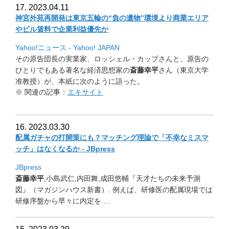
17. 2023.04.11
神宮外苑再開発は東京五輪の“負の遺物”
環境より商業エリア
やビル賃料で企業利益優先か
Yahoo!ニュース - Yahoo! JAPAN
その原告団長の実業家、ロッシェル・カップさんと、
原告の
ひとりでもある著名な経済思想家の
斎藤幸平
さん（
東京大学
准教授）が、本紙に次のように語った。
※ 関連の記事：
エキサイト
16. 2023.03.30
配属ガチャの打開策にも？マッチング理論で「不幸なミスマ
ッチ」
はなくなるか - JBpress
JBpress
斎藤幸平
,小島武仁,内田舞,成田悠輔『天才たちの未来予測
図』
（マガジンハウス新書）. 例えば、研修医の配属現場では
研修序盤から早々に内定を …