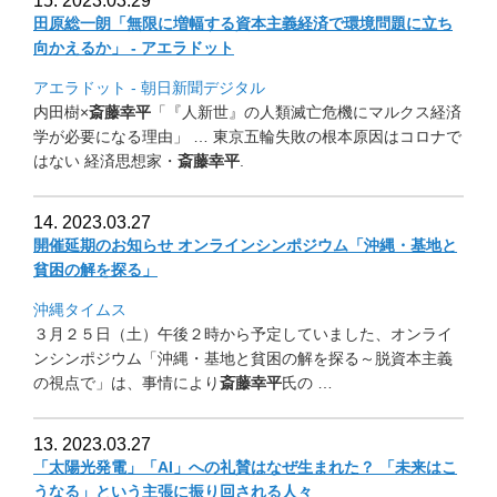
15. 2023.03.29
田原総一朗「
無限に増幅する資本主義経済で環境問題に立ち
向かえるか」 - アエラドット
アエラドット - 朝日新聞デジタル
内田樹×
斎藤幸平
「『人新世』
の人類滅亡危機にマルクス経済
学が必要になる理由」 … 東京五輪失敗の根本原因はコロナで
はない 経済思想家・
斎藤幸平
.
14. 2023.03.27
開催延期のお知らせ オンラインシンポジウム「沖縄・基地と
貧困の解を探る」
沖縄タイムス
３月２５日（土）午後２時から予定していました、
オンライ
ンシンポジウム「沖縄・基地と貧困の解を探る～
脱資本主義
の視点で」は、事情により
斎藤幸平
氏の …
13. 2023.03.27
「太陽光発電」「AI」への礼賛はなぜ生まれた？ 「未来はこ
うなる」という主張に振り回される人々