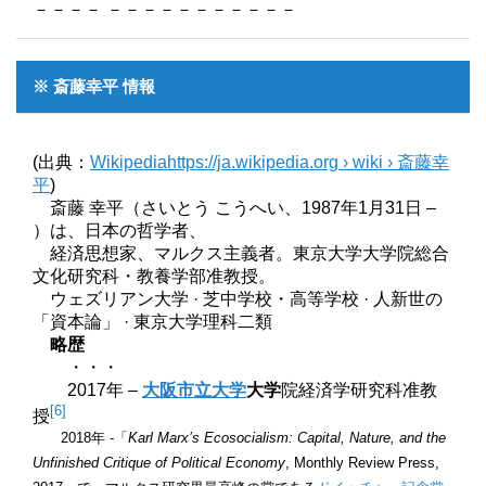
－－－－ －－－－－－－－－－－
※ 斎藤幸平 情報
(出典：
Wikipediahttps://ja.wikipedia.org › wiki › 斎藤幸
平
)
斎藤 幸平（さいとう こうへい、1987年1月31日 –
）は、日本の哲学者、
経済思想家、マルクス主義者。東京大学大学院総合
文化研究科・教養学部准教授。
‎ウェズリアン大学 · ‎芝中学校・高等学校 · ‎人新世の
「資本論」 · ‎東京大学理科二類
略歴
・・・
2017年 –
大阪市立大学
大学
院経済学研究科准教
[6]
授
2018年 -「
Karl Marx’s Ecosocialism: Capital, Nature, and the
Unfinished Critique of Political Economy
, Monthly Review Press,