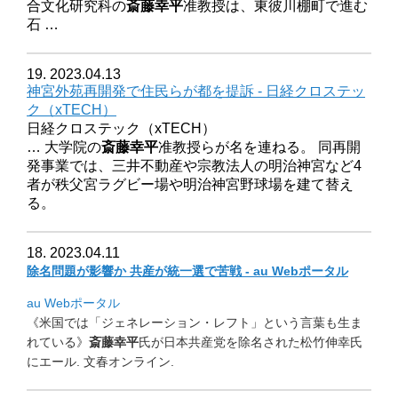
合文化研究科の
斎藤幸平
准教授は、東彼川棚町で進む
石 …
19. 2023.04.13
神宮外苑再開発で住民らが都を提訴 - 日経クロステッ
ク（xTECH）
日経クロステック（xTECH）
… 大学院の
斎藤幸平
准教授らが名を連ねる。 同再開
発事業では、三井不動産や宗教法人の明治神宮など4
者が秩父宮ラグビー場や明治神宮野球場を建て替え
る。
18. 2023.04.11
除名問題が影響か 共産が統一選で苦戦 - au Webポータル
au Webポータル
《米国では「ジェネレーション・レフト」
という言葉も生ま
れている》
斎藤幸平
氏が日本共産党を除名された
松竹伸幸氏
にエール. 文春オンライン.