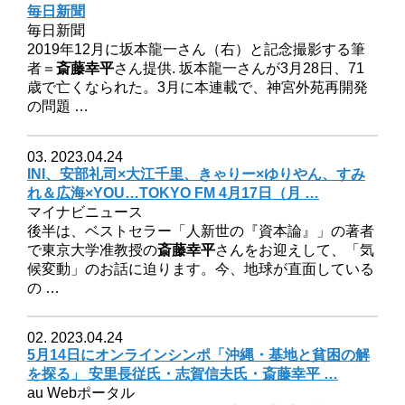
毎日新聞
毎日新聞
2019年12月に坂本龍一さん（右）と記念撮影する筆
者＝
斎藤幸平
さん提供. 坂本龍一さんが3月28日、71
歳で亡くなられた。3月に本連載で、神宮外苑再開発
の問題 …
03. 2023.04.24
INI、安部礼司×大江千里、きゃりー×ゆりやん、すみ
れ＆広海×YOU…TOKYO FM 4月17日（月 …
マイナビニュース
後半は、ベストセラー「人新世の『資本論』」の著者
で東京大学准教授の
斎藤幸平
さんをお迎えして、「気
候変動」のお話に迫ります。今、地球が直面している
の …
02. 2023.04.24
5月14日にオンラインシンポ「沖縄・基地と貧困の解
を探る」 安里長従氏・志賀信夫氏・斎藤幸平 …
au Webポータル