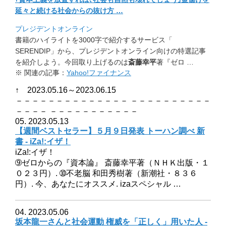
延々と続ける社会からの抜け方 …
プレジデントオンライン
書籍のハイライトを3000字で紹介するサービス「
SERENDIP」から、
プレジデントオンライン向けの特選記事
を紹介しよう。
今回取り上げるのは
斎藤幸平
著『ゼロ …
※ 関連の記事：
Yahoo!ファイナンス
↑ 2023.05.16～2023.06.15
－－－－－－－－－－－－－－ －－－－－－－－－－
－－－－ －－－－－－－－－－－
05. 2023.05.13
【週間ベストセラー】５月９日発表 トーハン調べ 新
書 - iZa!:イザ！
iZa!:イザ！
➈ゼロからの『資本論』 斎藤幸平著（ＮＨＫ出版・１
０２３円）. ➉不老脳 和田秀樹著（新潮社・８３６
円）. 今、あなたにオススメ. izaスペシャル …
04. 2023.05.06
坂本龍一さんと社会運動 権威を「正しく」用いた人 -