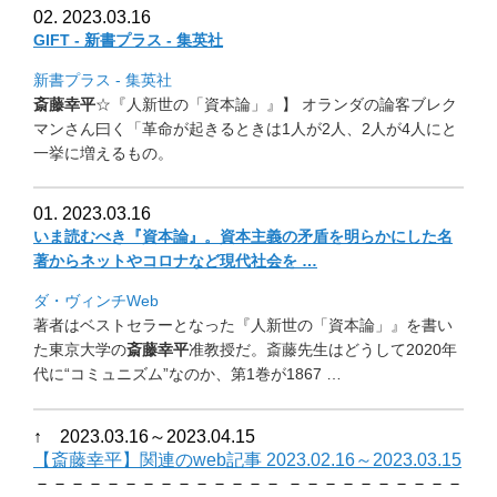
02. 2023.03.16
GIFT - 新書プラス - 集英社
新書プラス - 集英社
斎藤幸平
☆『人新世の「資本論」』】 オランダの論客ブレク
マンさん曰く「
革命が起きるときは1人が2人、
2人が4人にと
一挙に増えるもの。
01. 2023.03.16
いま読むべき『資本論』。
資本主義の矛盾を明らかにした名
著からネットやコロナなど現代社
会を …
ダ・ヴィンチWeb
著者はベストセラーとなった『人新世の「資本論」』
を書い
た東京大学の
斎藤幸平
准教授だ。
斎藤先生はどうして2020年
代に“コミュニズム”なのか、
第1巻が1867 …
↑ 2023.03.16～2023.04.15
【斎藤幸平】関連のweb記事 2023.02.16～2023.0
3.15
－－－－－－－－－－－－－－ －－－－－－－－－－