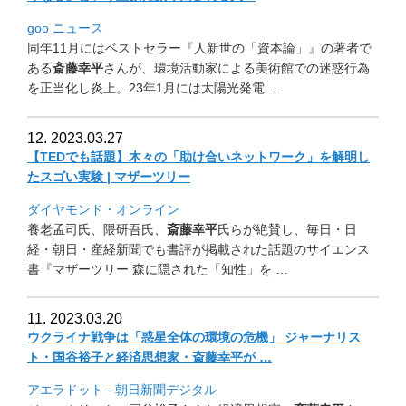
goo ニュース
同年11月にはベストセラー『人新世の「資本論」』の著者で
ある
斎藤幸平
さんが、
環境活動家による美術館での迷惑行為
を正当化し炎上。
23年1月には太陽光発電 …
12. 2023.03.27
【TEDでも話題】木々の「助け合いネットワーク」
を解明し
たスゴい実験 | マザーツリー
ダイヤモンド・オンライン
養老孟司氏、隈研吾氏、
斎藤幸平
氏らが絶賛し、毎日・日
経・
朝日・産経新聞でも書評が掲載された話題のサイエンス
書『
マザーツリー 森に隠された「知性」を …
11. 2023.03.20
ウクライナ戦争は「惑星全体の環境の危機」 ジャーナリス
ト・国谷裕子と経済思想家・斎藤幸平が …
アエラドット - 朝日新聞デジタル