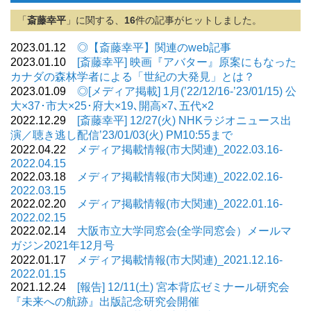
「
斎藤幸平
」に関する、
16
件の記事がヒットしました。
2023.01.12
◎【斎藤幸平】関連のweb記事
2023.01.10
[斎藤幸平] 映画『アバター』原案にもなった
カナダの森林学者による「世紀の大発見」とは？
2023.01.09
◎[メディア掲載] 1月(’22/12/16-’23/01/15) 公
大×37･市大×25･府大×19､開高×7､五代×2
2022.12.29
[斎藤幸平] 12/27(火) NHKラジオニュース出
演／聴き逃し配信’23/01/03(火) PM10:55まで
2022.04.22
メディア掲載情報(市大関連)_2022.03.16-
2022.04.15
2022.03.18
メディア掲載情報(市大関連)_2022.02.16-
2022.03.15
2022.02.20
メディア掲載情報(市大関連)_2022.01.16-
2022.02.15
2022.02.14
大阪市立大学同窓会(全学同窓会）メールマ
ガジン2021年12月号
2022.01.17
メディア掲載情報(市大関連)_2021.12.16-
2022.01.15
2021.12.24
[報告] 12/11(土) 宮本背広ゼミナール研究会
『未来への航跡』出版記念研究会開催