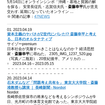
5月14日にオンラインシンポ「沖縄・基地と貧困の解
を探る」 安里長従氏・志賀信夫氏・
斎藤幸平
氏が意見
交わす. 延期になっていたオンライン …
※ 関連の記事：
47NEWS
01. 2023.04.19
資本主義のヤバさがZ世代にバレた!? 斎藤幸平と考え
る、日本のオルタナティブ
サイゾーpremium
日本社会が克服すべきことはなんなのか？ 経済思想
家・
斎藤幸平
に尋ねた。 2305_IMG_1237_520.jpg
（写真／二瓶彩）. 20世紀後半、アメリカの …
↑ 2023.04.16～2023.05.15
－－－－－－－－－－－－－－ －－－－－－－－－－
－－－－ －－－－－－－－－－－
20. 2023.04.14
石木ダムなど「問題考え共有を」 東京大大学院・斎藤
准教授ら講演 ｜ 長崎新聞 - Nordot
Nordot
長崎県佐世保市の将来などを考えるシンポジウムが9
日、光月町の市体育文化館であった。東京大大学院総