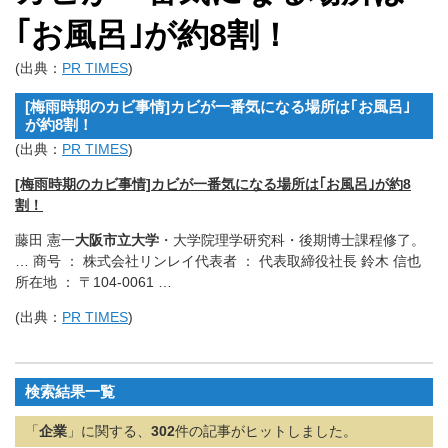
｢お風呂｣が約8割！
(出典：
PR TIMES
)
[梅雨時期のカビ事情]カビが一番気になる場所は｢お風呂｣
が約8割！
(出典：
PR TIMES
)
[梅雨時期のカビ事情]カビが一番気になる場所は｢お風呂｣が約8
割！
藤田 憲一
大阪市立大学
・大学院理学研究科・後期博士課程修了。
… 商号 ： 株式会社リンレイ代表者 ： 代表取締役社長 鈴木 信也
所在地 ： 〒104-0061 …
(出典：
PR TIMES
)
検索結果一覧
「
企業
」に関する、
302
件の記事がヒットしました。