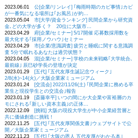
2023.06.01
公[企業/リンレイ] ｢梅雨時期のカビ事情｣カビ
が一番気になる場所は｢お風呂｣が約…
2023.05.04
市[大学/資金ランキング] 民間企業から研究資
金､どの大学が多く？ 20位に大阪市…
2023.04.29
府[企業/セミナー] 5/17開催 応募数採用数を
最大化する｢採用ノウハウ｣セミナー
2023.04.29
市[企業/意識調査] 疲労と睡眠に関する意識調
査 5分で眠れるあなたは過労状態？
2023.04.05
混[企業/セミナー] 学校の未来戦略｢大学統合､
最前線｣ 辰巳砂学長の登壇が決定
2023.01.29
[五代] ｢五代友厚生誕記念ウィーク｣
2/8(水)~14(火)／大阪企業家ミュージアム
2023.01.24
[交流会] 2022/11/26(土) ｢民間企業に務める卒
業生と現役学生との交流会｣報告
2023.01.19
[斎藤幸平] いつの間にか大企業や富裕層のカ
モにされる｢新しい資本主義｣の正体…
2022.12.09
[挑戦] 大阪の現役大学生が中小企業経営層と
共に価値創造に挑戦！
2022.11.25
[五代] ｢五代友厚関係文書｣ウェブサイトで公
開／大阪企業家ミュージアム
2022.11.23
[五代] ｢大阪の恩人 五代友厚がわかる本｣