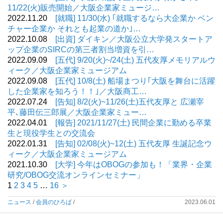
11/22(火)販売開始／大阪企業家ミュージ…
2022.11.20
[就職] 11/30(水) ｢就職するなら大企業か ベン
チャー企業か それとも起業の道か｣…
2022.10.08
[出資] ダイキン／大阪公立大学発スタートア
ップ企業のSIRCの第三者割当増資を引…
2022.09.09
[五代] 9/20(火)~/24(土) 五代友厚メモリアルウ
ィーク／大阪企業家ミュージアム
2022.09.08
[五代] 10/8(土) 船場まつり｢大阪を舞台に活躍
した企業家を知ろう！！｣／大阪商工…
2022.07.24
[告知] 8/2(火)~11/26(土)五代友厚と 広瀬宰
平､藤田伝三郎展／大阪企業家ミュー…
2022.04.01
[報告] 2021/11/27(土) 民間企業に勤める卒業
生と現役学生との交流会
2022.01.31
[告知] 02/08(火)~12(土) 五代友厚 生誕記念ウ
ィーク／大阪企業家ミュージアム
2021.10.30
[大学] 今年はOBOGの参加も！「業界・企業
研究/OBOG交流オンラインセミナー」
1
2
3
4
5
…
16
＞
ニュース
/
会員のひろば
/
2023.06.01