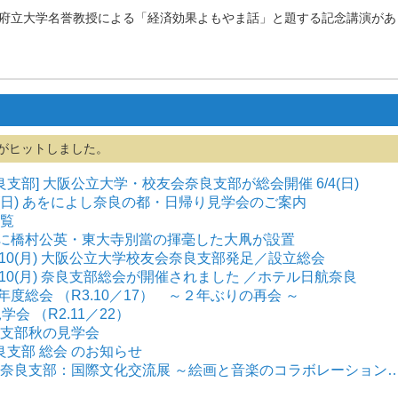
府立大学名誉教授による「経済効果よもやま話」と題する記念講演があ
がヒットしました。
良支部] 大阪公立大学・校友会奈良支部が総会開催 6/4(日)
/14(日) あをによし奈良の都・日帰り見学会のご案内
一覧
劇場に橋村公英・東大寺別當の揮毫した大凧が設置
 10/10(月) 大阪公立大学校友会奈良支部発足／設立総会
 10/10(月) 奈良支部総会が開催されました ／ホテル日航奈良
３年度総会 （R3.10／17） ～２年ぶりの再会 ～
会 （R2.11／22）
奈良支部秋の見学会
 奈良支部 総会 のお知らせ
奈良支部：国際文化交流展 ～絵画と音楽のコラボレーション