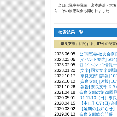
当日は議事審議後、宮本勝浩・大阪
り、その後懇親会も開かれました。
検索結果一覧
「
奈良支部
」に関する、
57
件の記事
2023.06.05
公[同窓会/校友会奈
2023.03.06
[イベント案内] 5
2023.02.05
◎ [イベント] 情報
2023.01.20
[文楽] 国立文楽
2022.10.17
[奈良支部] [詳報]
2022.10.12
[奈良支部] [速報]
2021.10.26
[報告] 奈良支部 R
2021.04.18
奈良支部の第28回見学
2020.05.01
R1.11/10（日）
2020.04.15
【中止】6/7 (日)
2020.03.02
【延期のお知らせ】
2019.06.13
奈良支部総会開催