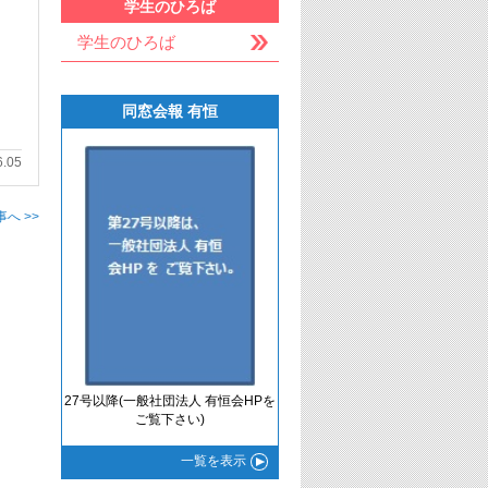
学生のひろば
学生のひろば
同窓会報 有恒
6.05
へ >>
27号以降(一般社団法人 有恒会HPを
ご覧下さい)
一覧
を表示