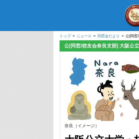
トップ
>
ニュース
>
同窓会だより
> 公[同窓
公[同窓/校友会奈良支部] 大阪公立
奈良（イメージ）