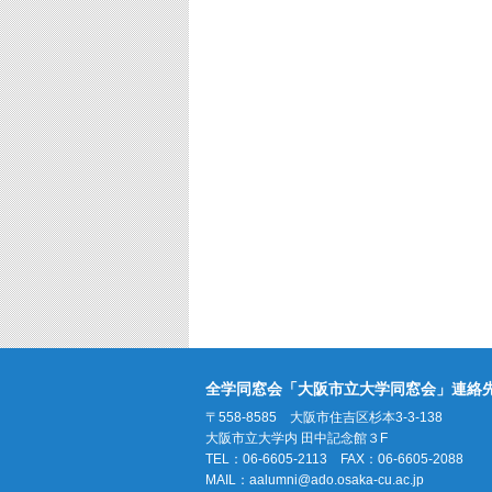
全学同窓会「大阪市立大学同窓会」連絡
〒558-8585 大阪市住吉区杉本3-3-138
大阪市立大学内 田中記念館３F
TEL：06-6605-2113 FAX：06-6605-2088
MAIL：
aalumni@ado.osaka-cu.ac.jp