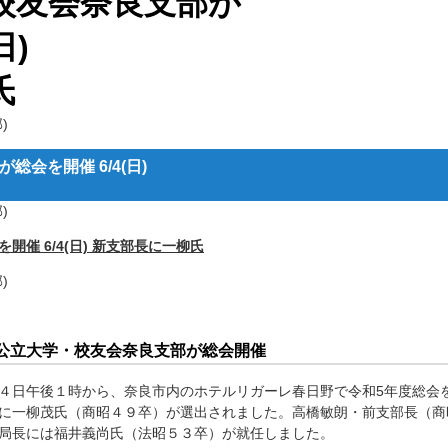
校友会奈良支部が
日)
氏
)
会を開催 6/4(日)
)
催 6/4(日) 新支部長に一柳氏
)
公立大学・校友会奈良支部が総会開催
４日午後１時から、奈良市内のホテルリガーレ春日野で令和5年度総会
に一柳茂氏（商昭４９卒）が選出されました。高橋敏朗・前支部長（商
局長には福井義尚氏（法昭５３卒）が就任しました。