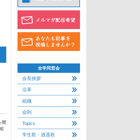
全学同窓会
会長挨拶
沿革
組織
会則
を開
Topics
昭
学生歌・逍遥歌