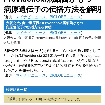
病原遺伝子の伝
播方法を解明
(出典：
マイナビニュース
、
BIGLOBEニュース
)
大阪公大
､
食中毒原因のProvidencia属細菌がもつ
病原遺伝子の伝
播方法を解明
(出典：
マイナビニュース
、
BIGLOBEニュース
)
大阪公大
､
食中毒原因のProvidencia属細菌がもつ病原遺伝子の伝
播
方法を解明
大阪公立大学
(
大阪公大
)は6月6日、食中毒の原因菌として
注目されるProvidencia属細菌の一種である「Providencia
rustigianii」や「Providencia alcalifaciens」が持つ病原遺
伝子が、細菌細胞内でどのように伝播するのかを明らかに
したことを発表した。 …
(出典：
マイナビニュース
、
BIGLOBEニュース
)
検索結果一覧
「
成果
」に関する、
115
件の記事がヒットしました。