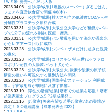
｢ＷＥ米｣発売へ／JA北大阪
2023.04.06
公[大学/成果] ｢農協のスーパーすぎるごはん｣
フェアを直営飲食店で開催 4/6(木)~
2023.04.06
公[大学/成果] 排ガス相当の低濃度CO2から生
分解性プラスチック原料合成
2023.03.31
公[大学/成果] 大阪公立大学などが極微小バル
ブで1分子の流れを制御､医療・産業…
2023.03.31
公[大学/成果] パン酵母を用いて海水や温泉水
からレアアース回収に成功
2023.03.28
公[大学/成果] ジンベエザメだけに起きた視覚
の進化
2023.03.23
公[大学/成果] コリスチン/第三世代セファロ
スポリン耐性の大腸菌､ペット犬から…
2023.03.23
公[大学/成果] 大阪公大､炭素や酸素の原子核
構造の違いを可視化する選別方法を開発
2023.03.23
公[大学/成果] 国際宇宙ステーション 利用成
果…宇宙放射線が細胞に及ぼす影響…
2023.03.10
[学生の活躍/起業] 堺市での起業を応援！堺市
起業家輩出プログラムSIP2期成果発…
2022.11.16
[起業家] 将来有望な若手起業家7名の登壇が
決定！ SIO連続講座【成果発表会2022】
1
2
3
4
5
6
＞