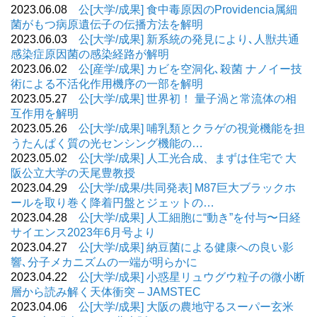
2023.06.08
公[大学/成果] 食中毒原因のProvidencia属細
菌がもつ病原遺伝子の伝播方法を解明
2023.06.03
公[大学/成果] 新系統の発見により､人獣共通
感染症原因菌の感染経路が解明
2023.06.02
公[産学/成果] カビを空洞化､殺菌 ナノイー技
術による不活化作用機序の一部を解明
2023.05.27
公[大学/成果] 世界初！ 量子渦と常流体の相
互作用を解明
2023.05.26
公[大学/成果] 哺乳類とクラゲの視覚機能を担
うたんぱく質の光センシング機能の…
2023.05.02
公[大学/成果] 人工光合成、まずは住宅で 大
阪公立大学の天尾豊教授
2023.04.29
公[大学/成果/共同発表] M87巨大ブラックホ
ールを取り巻く降着円盤とジェットの…
2023.04.28
公[大学/成果] 人工細胞に“動き”を付与〜日経
サイエンス2023年6月号より
2023.04.27
公[大学/成果] 納豆菌による健康への良い影
響､分子メカニズムの一端が明らかに
2023.04.22
公[大学/成果] 小惑星リュウグウ粒子の微小断
層から読み解く天体衝突 – JAMSTEC
2023.04.06
公[大学/成果] 大阪の農地守るスーパー玄米