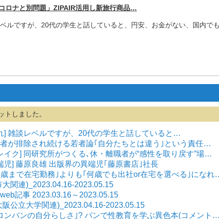
はコロナと別問題」
ZIPAIR活用し新旅行商品…
談レベルですが、20代の学生と話していると、円安、
お金がない、国内で
ットしました。
れ] 雑談レベルですが、20代の学生と話していると…
 若者が排除され続ける若者論｢自分たちとは違う｣という責任…
レイク] 同研究所がつくる､休・離職者が“感性を取り戻す”場…
端児] 藤原良雄 出版界の異端児｢藤原書店｣社長
 ｢3歳まで在宅勤務｣よりも｢何歳でも出社or在宅を選べる｣になれ
)_2023.04.16-2023.05.15
事 2023.03.16～2023.05.15
大学関連)_2023.04.16-2023.05.15
｢メロンパンの自分らしさ｣? パンで性教育を学ぶ異色本(コメント