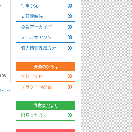
…
行事予定
支部連絡先
…
会報アーカイブ
…
メールマガジン
個人情報保護方針
…
会員のひろば
学部・学科
6.08
クラブ・同好会
へ >>
同窓会だより
同窓会だより