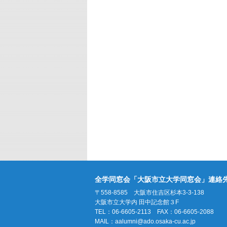
全学同窓会「大阪市立大学同窓会」連絡
〒558-8585 大阪市住吉区杉本3-3-138
大阪市立大学内 田中記念館３F
TEL：06-6605-2113 FAX：06-6605-2088
MAIL：
aalumni@ado.osaka-cu.ac.jp