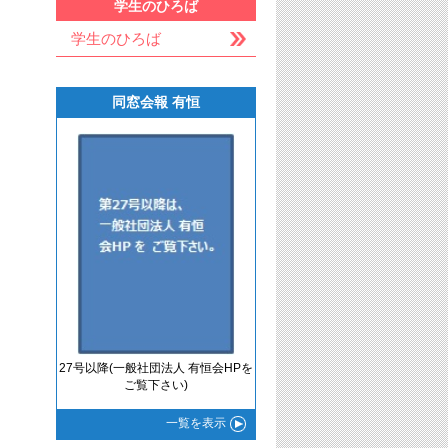
学生のひろば
学生のひろば
同窓会報 有恒
27号以降(一般社団法人 有恒会HPを
ご覧下さい)
一覧
を表示