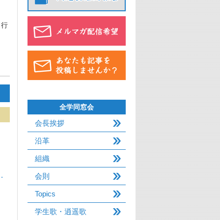
も行
全学同窓会
会長挨拶
沿革
組織
…
会則
Topics
学生歌・逍遥歌
…