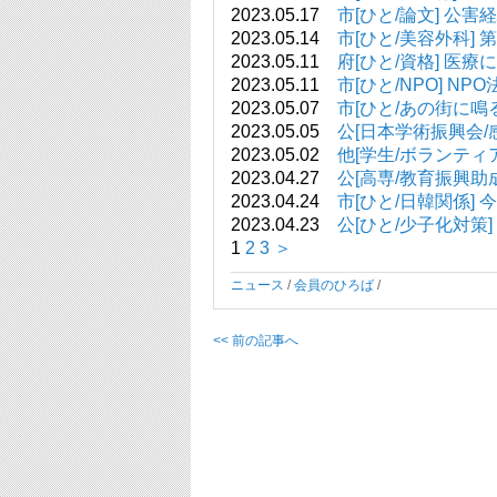
2023.05.17
市[ひと/論文] 
2023.05.14
市[ひと/美容外科] 
2023.05.11
府[ひと/資格] 
2023.05.11
市[ひと/NPO] 
2023.05.07
市[ひと/あの街に
2023.05.05
公[日本学術振興会/
2023.05.02
他[学生/ボランティ
2023.04.27
公[高専/教育振興助
2023.04.24
市[ひと/日韓関係
2023.04.23
公[ひと/少子化対策
1
2
3
＞
ニュース
/
会員のひろば
/
<< 前の記事へ