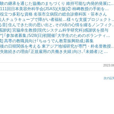
公害経験の継承を通じた協働のまちづくり 維持可能な内発的発展に
第111回日本美容外科学会(JSAS)(大阪)② 柿﨑教授の手術を…
医療に役立つ多彩な資格 名張市立病院の総合診療科医・笹本さん
NPO法人チュラキューブで障がい者福祉…様々な支援プロジェクト
鳴る音] 住んできた街の思い出と､その頃の心情を綴るノンフィク
感謝状] 宮脇幸生教授(現代システム科学研究科)感謝状を授与
ア] ｢参加者募集｣5/28(日)初開催｢大学生のためのボランティ…
成] 高専の教職員向け｢ちゅうでん教育振興助成｣募集
] 今後の日韓関係を考える 東アジア地域研究が専門・朴名誉教授
] 失敗続きの理由｢正規雇用の共働き夫婦｣向け､｢未婚者｣と…
2023.0
次の記事