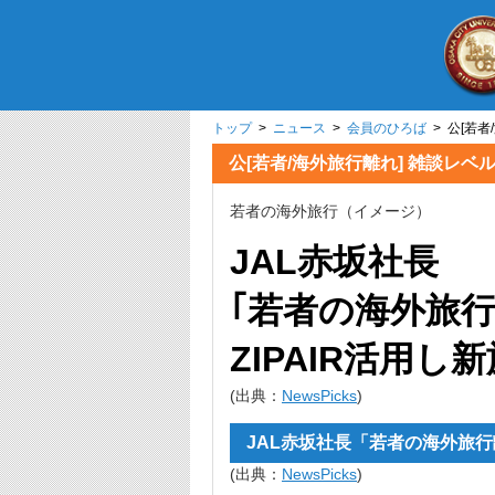
トップ
>
ニュース
>
会員のひろば
> 公[若
公[若者/海外旅行離れ] 雑談レ
若者の海外旅行（イメージ）
JAL赤坂
社長
｢若者の海外旅
ZIPAIR活用し
(出典：
NewsPicks
)
JAL赤坂
社長
「若者の海外旅行
(出典：
NewsPicks
)