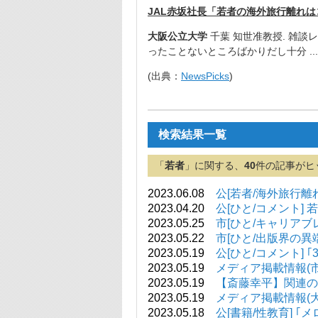
JAL赤坂社長「若者の海外旅行離れ
大阪公立大学
千葉 知世准教授. 雑
ったことないところばかりだし十分 ..
.
(出典：
NewsPicks
)
検索結果一覧
「
若者
」に関する、
40
件の記事がヒ
2023.06.08
公[若者/海外旅行離
2023.04.20
公[ひと/コメント]
2023.05.25
市[ひと/キャリアブ
2023.05.22
市[ひと/出版界の異
2023.05.19
公[ひと/コメント]
2023.05.19
メディア掲載情報(市大関連
2023.05.19
【斎藤幸平】関連のweb記
2023.05.19
メディア掲載情報(大阪公立
2023.05.18
公[書籍/性教育] 