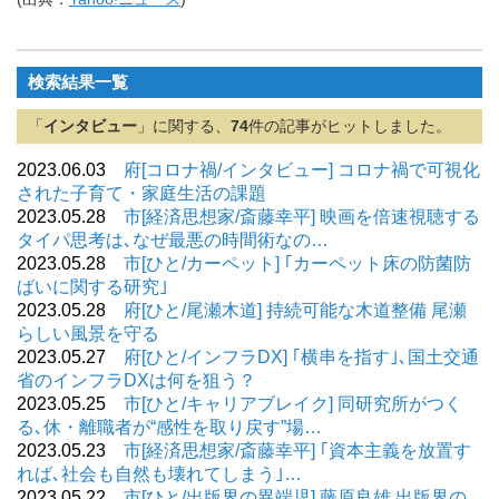
検索結果一覧
「
インタビュー
」に関する、
74
件の記事がヒットしました。
2023.06.03
府[コロナ禍/インタビュー] コロナ禍で可視化
された子育て・家庭生活の課題
2023.05.28
市[経済思想家/斎藤幸平] 映画を倍速視聴する
タイパ思考は､なぜ最悪の時間術なの…
2023.05.28
市[ひと/カーペット] ｢カーペット床の防菌防
ばいに関する研究｣
2023.05.28
府[ひと/尾瀬木道] 持続可能な木道整備 尾瀬
らしい風景を守る
2023.05.27
府[ひと/インフラDX] ｢横串を指す｣､国土交通
省のインフラDXは何を狙う？
2023.05.25
市[ひと/キャリアブレイク] 同研究所がつく
る､休・離職者が“感性を取り戻す”場…
2023.05.23
市[経済思想家/斎藤幸平] ｢資本主義を放置す
れば､社会も自然も壊れてしまう｣…
2023.05.22
市[ひと/出版界の異端児] 藤原良雄 出版界の