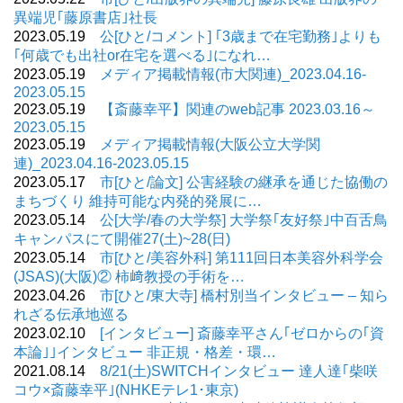
異端児｢藤原書店｣社長
2023.05.19
公[ひと/コメント] ｢3歳まで在宅勤務｣よりも
｢何歳でも出社or在宅を選べる｣になれ…
2023.05.19
メディア掲載情報(市大関連)_2023.04.16-
2023.05.15
2023.05.19
【斎藤幸平】関連のweb記事 2023.03.16～
2023.05.15
2023.05.19
メディア掲載情報(大阪公立大学関
連)_2023.04.16-2023.05.15
2023.05.17
市[ひと/論文] 公害経験の継承を通じた協働の
まちづくり 維持可能な内発的発展に…
2023.05.14
公[大学/春の大学祭] 大学祭｢友好祭｣中百舌鳥
キャンパスにて開催27(土)~28(日)
2023.05.14
市[ひと/美容外科] 第111回日本美容外科学会
(JSAS)(大阪)② 柿﨑教授の手術を…
2023.04.26
市[ひと/東大寺] 橋村別当インタビュー – 知ら
れざる伝承地巡る
2023.02.10
[インタビュー] 斎藤幸平さん｢ゼロからの｢資
本論｣｣インタビュー 非正規・格差・環…
2021.08.14
8/21(土)SWITCHインタビュー 達人達｢柴咲
コウ×斎藤幸平｣(NHKEテレ1･東京)