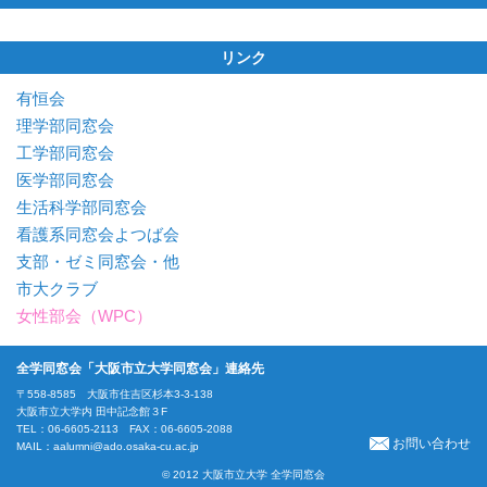
リンク
有恒会
理学部同窓会
工学部同窓会
医学部同窓会
生活科学部同窓会
看護系同窓会よつば会
支部・ゼミ同窓会・他
市大クラブ
女性部会（WPC）
全学同窓会「大阪市立大学同窓会」連絡先
〒558-8585 大阪市住吉区杉本3-3-138
大阪市立大学内 田中記念館３F
TEL：06-6605-2113 FAX：06-6605-2088
お問い合わせ
MAIL：
aalumni@ado.osaka-cu.ac.jp
© 2012 大阪市立大学 全学同窓会