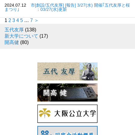
2024.07.12
市[創設/五代友厚] [報告] 3/27(水) 開催｢五代友厚と桜
まつり｣ ：03/27(水)更新
1
2
3
4
5
…
7
＞
五代友厚
(138)
新大学について
(17)
開高健
(80)