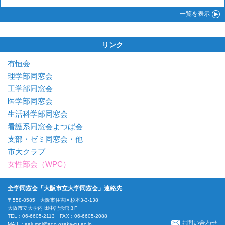
一覧
を表示
リンク
有恒会
理学部同窓会
工学部同窓会
医学部同窓会
生活科学部同窓会
看護系同窓会よつば会
支部・ゼミ同窓会・他
市大クラブ
女性部会（WPC）
全学同窓会「大阪市立大学同窓会」連絡先
〒558-8585 大阪市住吉区杉本3-3-138
大阪市立大学内 田中記念館３F
TEL：06-6605-2113 FAX：06-6605-2088
お問い合わせ
MAIL：
aalumni@ado.osaka-cu.ac.jp