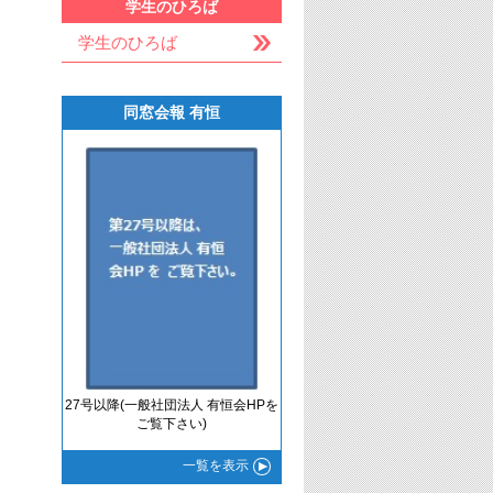
学生のひろば
学生のひろば
同窓会報 有恒
27号以降(一般社団法人 有恒会HPを
ご覧下さい)
一覧
を表示