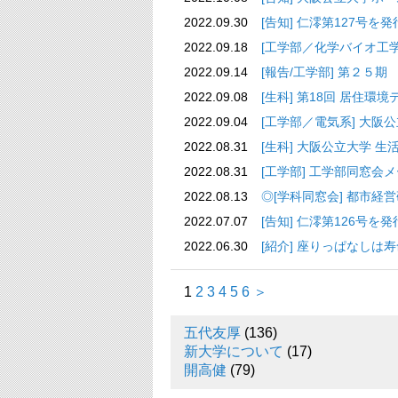
2022.09.30
[告知] 仁澪第127号
2022.09.18
[工学部／化学バイオ工
2022.09.14
[報告/工学部] 第２５
2022.09.08
[生科] 第18回 居住環
2022.09.04
[工学部／電気系] 大
2022.08.31
[生科] 大阪公立大学 
2022.08.31
[工学部] 工学部同窓会
2022.08.13
◎[学科同窓会] 都市経
2022.07.07
[告知] 仁澪第126号
2022.06.30
[紹介] 座りっぱなし
1
2
3
4
5
6
＞
五代友厚
(136)
新大学について
(17)
開高健
(79)