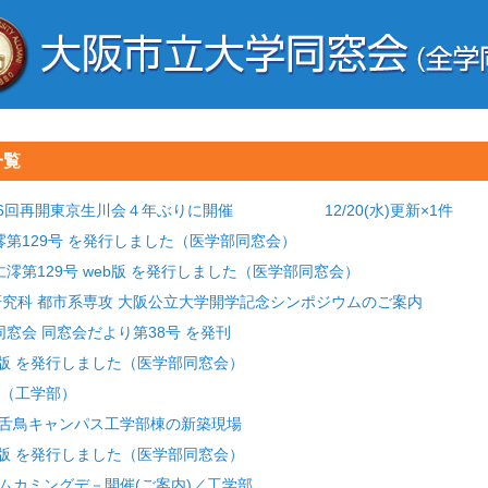
一覧
 第16回再開東京生川会４年ぶりに開催 12/20(水)更新×1件
仁澪第129号 を発行しました（医学部同窓会）
 仁澪第129号 web版 を発行しました（医学部同窓会）
)工学研究科 都市系専攻 大阪公立大学開学記念シンポジウムのご案内
工学部同窓会 同窓会だより第38号 を発刊
web版 を発行しました（医学部同窓会）
号（工学部）
中百舌鳥キャンパス工学部棟の新築現場
web版 を発行しました（医学部同窓会）
ームカミングデ－開催(ご案内)／工学部