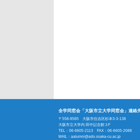
全学同窓会「大阪市立大学同窓会」連絡
〒558-8585 大阪市住吉区杉本3-3-138
大阪市立大学内 田中記念館３F
TEL：06-6605-2113 FAX：06-6605-2088
MAIL：
aalumni@ado.osaka-cu.ac.jp