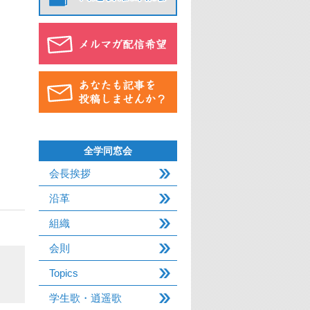
全学同窓会
会長挨拶
沿革
組織
会則
Topics
学生歌・逍遥歌