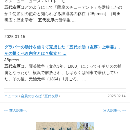
ｄメニューニュース - NTTドコモ
五代友厚
はどのようにして「薩摩スチューデント」を選抜したの
か？使節団の使命と知られざる辞退者の存在（JBpress）（町田
明広：歴史学者）
五代友厚
の留学生 …
2025.01.15
グラバーの助けを借りて完成した「五代才助（友厚）上申書」、
その驚くべき内容とは？収支と …
JBpress
五代友厚
は、薩英戦争（文久3年、1863）によってイギリスの捕
虜となったが、横浜で解放され、しばらくは関東で潜伏してい
た。その後、元治元年（1864）1月ごろ、 …
ニュース
/
会員のひろば
/
五代友厚
/
2025.02.14
<< 前の記事へ
次の記事へ >>