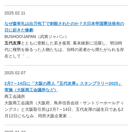
2025.02.11
なぜ森有礼は出刃包丁で刺殺されたのか？大日本帝国憲法発布の
日に起きた惨劇
BUSHOO!JAPAN（武将ジャパン）
五代友厚
とともに密航した若き俊英. 幕末維新に活躍し、明治時
代に権勢を振るった人物たちは、当時の若者から煙たがられる存
在として「 …
2025.02.07
2月7～14日に「大阪の恩人『五代友厚』スタンプラリー2025」
実施（大阪商工会議所など）
商工会議所
大阪商工会議所（大阪府、鳥井信吾会頭・サントリーホールディ
ングス）と大阪取引所は2月7～14日、五代友厚の誕生日である2
月12日にちなみ、同所大阪企業家 …