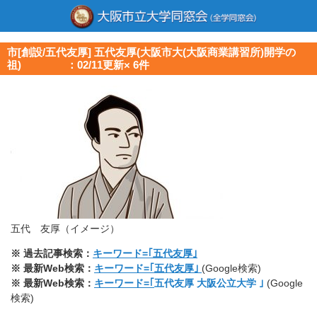
市[創設/五代友厚] 五代友厚(大阪市大(大阪商業講習所)開学の
祖) ：02/11更新× 6件
五代 友厚（イメージ）
※ 過去記事検索：
キーワード=｢五代友厚｣
※ 最新Web検索：
キーワード=｢五代友厚｣
(Google検索)
※ 最新Web検索：
キーワード=｢
五代友厚 大阪公立大学 ｣
(Google
検索)