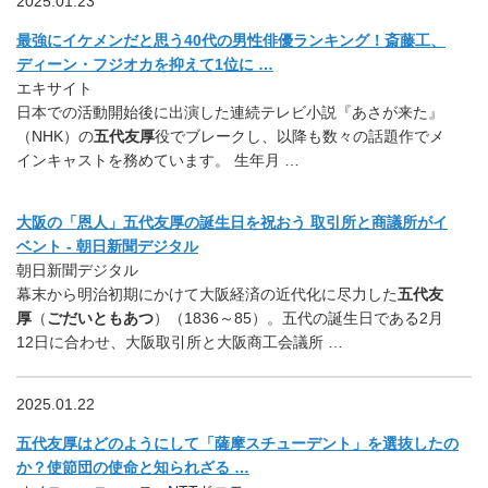
2025.01.23
最強にイケメンだと思う40代の男性俳優ランキング！斎藤工、
ディーン・フジオカを抑えて1位に …
エキサイト
日本での活動開始後に出演した連続テレビ小説『あさが来た』
（NHK）の
五代友厚
役でブレークし、以降も数々の話題作でメ
インキャストを務めています。 生年月 …
大阪の「恩人」五代友厚の誕生日を祝おう 取引所と商議所がイ
ベント - 朝日新聞デジタル
朝日新聞デジタル
幕末から明治初期にかけて大阪経済の近代化に尽力した
五代友
厚
（
ごだいともあつ
）（1836～85）。五代の誕生日である2月
12日に合わせ、大阪取引所と大阪商工会議所 …
2025.01.22
五代友厚はどのようにして「薩摩スチューデント」を選抜したの
か？使節団の使命と知られざる …