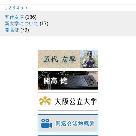
1
2
3
4
5
＞
五代友厚
(136)
新大学について
(17)
開高健
(79)