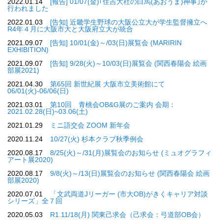
2022.01.14
[報告] 01/07(金)｢住吉大社の白馬(あおうま)神事｣が
行われました
2022.01.03
[告知] 近畿学生野球の大阪公立大が学生監督擁立へ
R4年４月に大阪市大と大阪府立大が統合
2021.09.07
[告知] 10/01(金)～/03(日)展覧会 (MARIRIN
EXHIBITION)
2021.09.07
[告知] 9/28(火)～10/03(日)展覧会 (関西春陽会 絵画
部展2021)
2021.04.30
第65回 新世紀展 大阪市立美術館にて
06/01(火)-06/06(日)
2021.03.01
第10回 青桃会OB&G展のご案内 会期：
2021.02.28(日)~03.06(土)
2021.01.29
ミニ語交会 ZOOM 新年会
2020.11.24
10/27(火) 杉本クラブ秋季例会
2020.08.17
8/25(火)～/31(月)展覧会のお知らせ (ミュオグラフィ
アート展2020)
2020.08.17
9/8(火)～/13(日)展覧会のお知らせ (関西春陽会 絵画
部展2020)
2020.07.01
「文武両道Jリーガー (市大OB)がきくキャリア対談
シリーズ」全７回
2020.05.03
R1.11/18(月) 関東己求会（己求会：弓道部OB会）