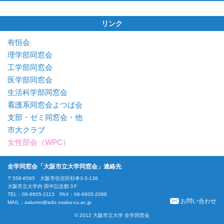
リンク
有恒会
理学部同窓会
工学部同窓会
医学部同窓会
生活科学部同窓会
看護系同窓会よつば会
支部・ゼミ同窓会・他
市大クラブ
女性部会（WPC）
全学同窓会「大阪市立大学同窓会」連絡先
〒558-8585 大阪市住吉区杉本3-3-138
大阪市立大学内 田中記念館３F
TEL：06-6605-2113 FAX：06-6605-2088
お問い合わせ
MAIL：
aalumni@ado.osaka-cu.ac.jp
© 2012 大阪市立大学 全学同窓会