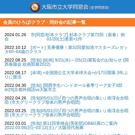
会員のひろば/クラブ・同好会の記事一覧
2024.01.26
市[同窓/杉本クラブ] 杉本クラブ第72回（新春）例
会 01/20(土)更新×1件
2022.10.12
[ボート] 見事優勝！第32回愛知池マスターズレガッ
タ60~64歳のクラス
2022.08.25
[告知] [絵画] 9/21(水)～/25(日)展覧会のお知らせ (関
西春陽会 絵画部展2022)
2022.08.17
[卓球] <全国国公立大学卓球大会>が17日開幕 3年ぶ
りに復活
2022.04.30
[告知] [関西学生ハンドボール春季リーグ女子3部
4/29]京都外国語vs大阪市立
2022.04.26
[告知]05/01(日)｢四つの男声合唱の集い｣ 南澪会合唱
団 (市大グリークラブ母体の男声合唱団)
2022.03.25
[告知]05/01(日)｢四つの男声合唱の集い｣ 南澪会合唱
団 (市大グリークラブ母体の男声合唱団)
2022.03.01
[告知] 第11回青桃会(美術部)OB&G展のご案内
2022.03.06(日)~03.12(土)／大阪現代画廊