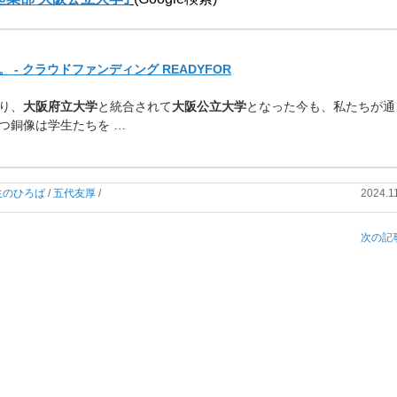
- クラウドファンディング READYFOR
り、
大阪府立大学
と統合され
て
大阪公立大学
となった今も、
私たちが通
つ銅像は学生たちを …
生のひろば
/
五代友厚
/
2024.1
次の記事