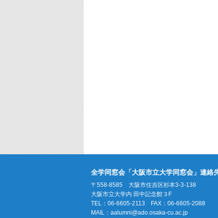
全学同窓会「大阪市立大学同窓会」連絡
〒558-8585 大阪市住吉区杉本3-3-138
大阪市立大学内 田中記念館３F
TEL：06-6605-2113 FAX：06-6605-2088
MAIL：
aalumni@ado.osaka-cu.ac.jp