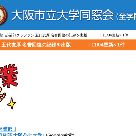
業部] 起業部クラファン 五代友厚 名誉回復の記録を出版 ：11/04更新× 1件
ン 五代友厚 名誉回復の記録を出版 ：11/04更新× 1件
起業部 ｣
起業部 大阪公立大学｣
(Google検索)