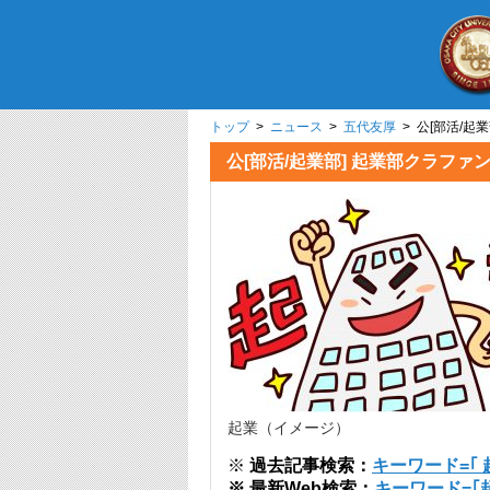
トップ
>
ニュース
>
五代友厚
> 公[部活/起
公[部活/起業部] 起業部クラファ
起業（イメージ）
※
過去記事検索：
キーワード=｢ 
※ 最新Web検索：
キーワード=｢