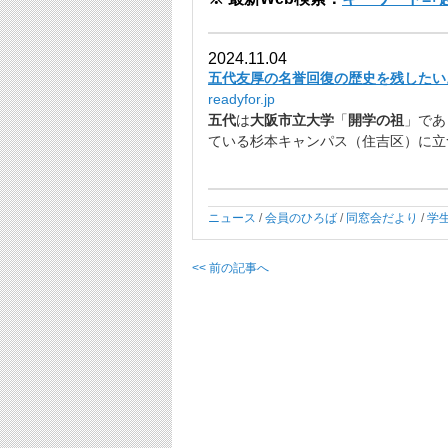
2024.11.04
五代友厚の名誉回復の歴史を残したい。 
readyfor.jp
五代
は
大阪市立大学
「
開学の祖
」であ
ている杉本キャンパス（住吉区）
に立
ニュース
/
会員のひろば
/
同窓会だより
/
学
<< 前の記事へ