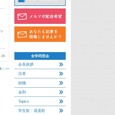
っ
全学同窓会
1.06
会長挨拶
へ >>
沿革
組織
会則
Topics
学生歌・逍遥歌