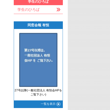
学生のひろば
学生のひろば
同窓会報 有恒
27号以降(一般社団法人 有恒会HPを
ご覧下さい)
一覧
を表示