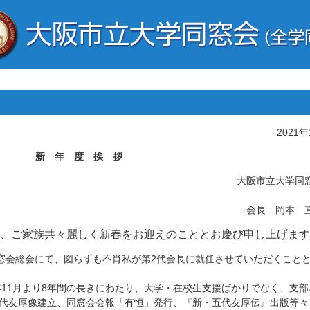
2021
新 年 度 挨 拶
大阪市立大学同
会長 岡本 
は、ご家族共々麗しく新春をお迎えのこととお慶び申し上げます
同窓会総会にて、図らずも不肖私が第2代会長に就任させていただくこと
年11月より8年間の長きにわたり、大学・在校生支援ばかりでなく、支部
代友厚像建立、同窓会会報「有恒」発行、『新・五代友厚伝』出版等々