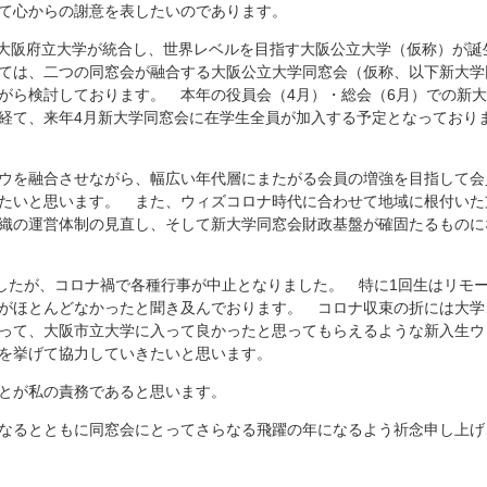
て心からの謝意を表したいのであります。
と大阪府立大学が統合し、世界レベルを目指す大阪公立大学（仮称）が誕
ては、二つの同窓会が融合する大阪公立大学同窓会（仮称、以下新大学
がら検討しております。 本年の役員会（4月）・総会（6月）での新
経て、来年4月新大学同窓会に在学生全員が加入する予定となっており
ウを融合させながら、幅広い年代層にまたがる会員の増強を目指して会
たいと思います。 また、ウィズコロナ時代に合わせて地域に根付いた
織の運営体制の見直し、そして新大学同窓会財政基盤が確固たるものに
したが、コロナ禍で各種行事が中止となりました。 特に1回生はリモ
がほとんどなかったと聞き及んでおります。 コロナ収束の折には大学
って、大阪市立大学に入って良かったと思ってもらえるような新入生ウ
を挙げて協力していきたいと思います。
とが私の責務であると思います。
なるとともに同窓会にとってさらなる飛躍の年になるよう祈念申し上げ