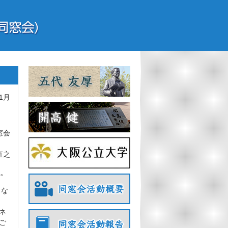
年1月
窓会
直之
。
とな
ネ
ご