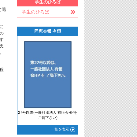
学生のひろば
て退
学生のひろば
に
同窓会報 有恒
の
す
支
。
程
27号以降(一般社団法人 有恒会HPを
ご覧下さい)
一覧
を表示