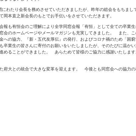
間にわたり会長を務めさせていただきましたが、昨年の総会をもちまし
て岡本直之新会長のもとでお手伝いをさせていただきます。
会報も有恒会のご理解により全学同窓会報「有恒」として全ての卒業生
窓会のホームページやメールマガジンも充実してきました。 また、こ
金への協力、『新・五代友厚伝』の発行、およびコロナ禍のため「困窮
も卒業生の皆さんに寄付のお願いをいたしましたが、そのたびに温かい
進めることができました。 あらためて皆様のご協力に感謝いたします
た府大との統合で大きな変革を迎えます。 今後とも同窓会への協力の