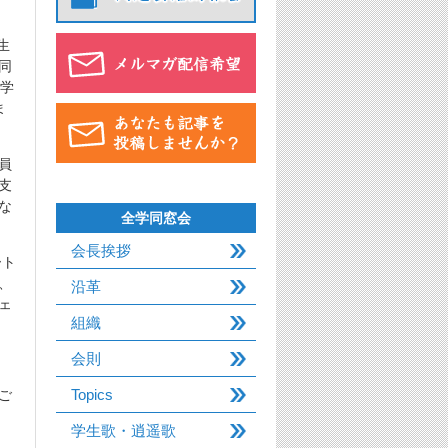
生
同
大学
ま
員
支
な
全学同窓会
会長挨拶
ート
、
沿革
ェ
組織
会則
Topics
ご
学生歌・逍遥歌