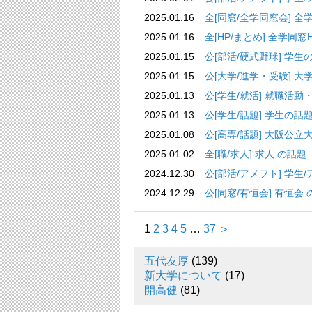
2025.01.16
全[同窓/全学同窓会] 
2025.01.16
全[HP/まとめ] 全学同窓HP
2025.01.15
公[部活/硬式野球] 
2025.01.15
公[大学/進学・受
2025.01.13
公[学生/就活] 
2025.01.13
公[学生/話題
2025.01.08
公[高専/話題] 大
2025.01.02
全[職/求人]
2024.12.30
公[部活/アメフト] 
2024.12.29
公[同窓/有恒会
1
2
3
4
5
…
37
＞
五代友厚
(139)
新大学について
(17)
開高健
(81)