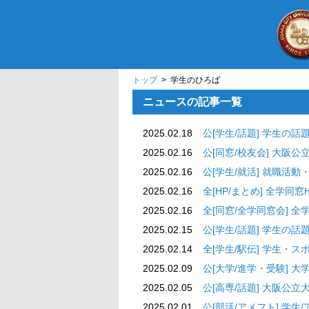
トップ
> 学生のひろば
ニュースの記事一覧
2025.02.18
公[学生/話題
2025.02.16
公[同窓/校友会] 
2025.02.16
公[学生/就活] 
2025.02.16
全[HP/まとめ] 全学同窓HP
2025.02.16
全[同窓/全学同窓会] 
2025.02.15
公[学生/話題
2025.02.14
全[学生/駅伝] 
2025.02.09
公[大学/進学・受
2025.02.05
公[高専/話題] 大
2025.02.01
公[部活/アメフト] 