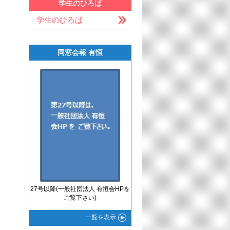
学生のひろば
学生のひろば
同窓会報 有恒
27号以降(一般社団法人 有恒会HPを
ご覧下さい)
一覧
を表示