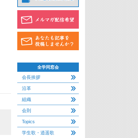
全学同窓会
会長挨拶
沿革
組織
会則
Topics
学生歌・逍遥歌