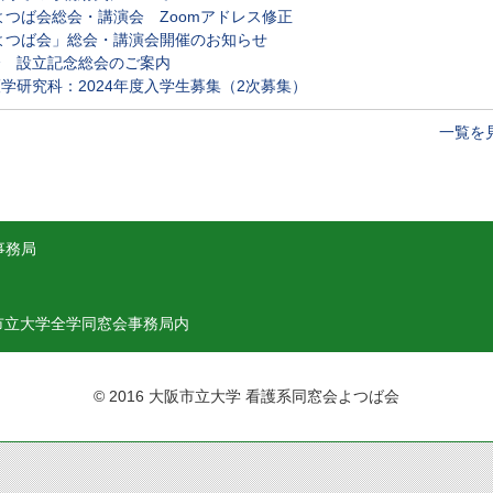
 よつば会総会・講演会 Zoomアドレス修正
年）「よつば会」総会・講演会開催のお知らせ
会 設立記念総会のご案内
学研究科：2024年度入学生募集（2次募集）
一覧を
事務局
市立大学全学同窓会事務局内
© 2016 大阪市立大学 看護系同窓会よつば会