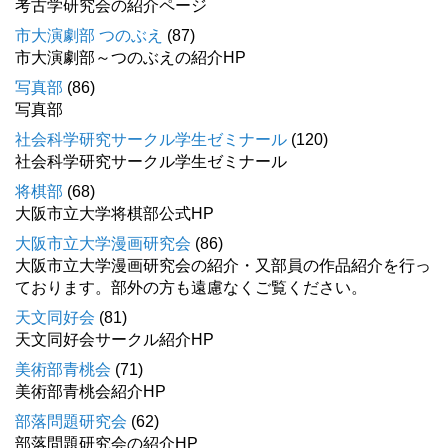
考古学研究会の紹介ページ
市大演劇部 つのぶえ
(87)
市大演劇部～つのぶえの紹介HP
写真部
(86)
写真部
社会科学研究サークル学生ゼミナール
(120)
社会科学研究サークル学生ゼミナール
将棋部
(68)
大阪市立大学将棋部公式HP
大阪市立大学漫画研究会
(86)
大阪市立大学漫画研究会の紹介・又部員の作品紹介を行っ
ております。部外の方も遠慮なくご覧ください。
天文同好会
(81)
天文同好会サークル紹介HP
美術部青桃会
(71)
美術部青桃会紹介HP
部落問題研究会
(62)
部落問題研究会の紹介HP