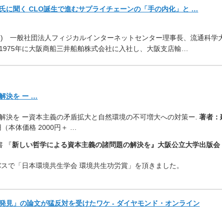
に聞く CLO誕生で進むサプライチェーンの「手の内化」と …
き
)
一般社団法人フィジカルインターネットセンター理事長、流通科学
1975年に大阪商船三井船舶株式会社に入社し、大阪支店輸…
決を ー …
解決を ー資本主義の矛盾拡大と自然環境の不可増大への対策ー.
著者：
0円（本体価格 2000円＋ …
 『
新しい哲学による資本主義の諸問題の解決を』大阪公立大学出版会
スで「日本環境共生学会 環境共生功労賞」を頂きました。
発見」
の論文が猛反対を受けたワケ - ダイヤモンド・オンライン