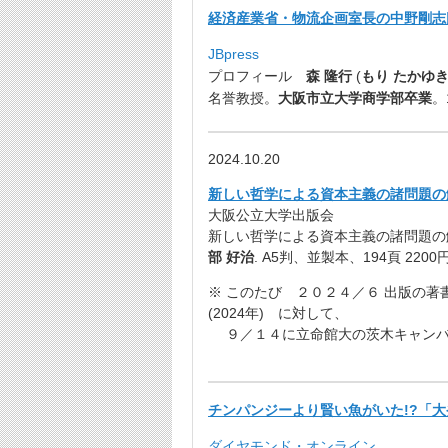
経済産業省・物流企画室長の中野剛志氏
JBpress
プロフィール
森 隆行
(
もり たかゆ
名誉教授。
大阪市立大学商学部卒業
。
2024.10.20
新しい哲学による資本主義の諸問題の解
大阪公立大学出版会
新しい哲学による資本主義の諸問題の
部 好治
. A5判、並製本、194頁 220
※ このたび ２０２４／６ 出版の著書
(2024年) に対して、
９／１４に立命館大の茨木キャンバ
チンパンジーより賢い魚がいた!?「大
ダイヤモンド・オンライン