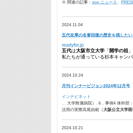
※ 関連の記事：
goo ニュース
、
PRE
2024.11.04
五代友厚の名誉回復の歴史を残したい。 
readyfor.jp
五代
は
大阪市立大学
「
開学の祖
」
私たちが通っている杉本キャンパ
2024.10.24
月刊インナービジョン2024年12月号
インナビネット
… 大学附属病院）. 6．事例4 体幹部
活用の実際高尾由範（
大阪公立大学医
2024.10.21