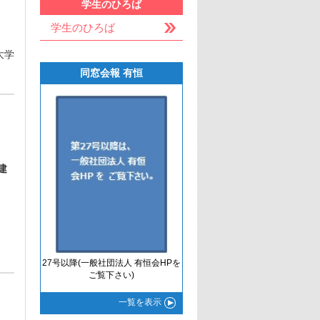
学生のひろば
学生のひろば
大学
同窓会報 有恒
建
27号以降(一般社団法人 有恒会HPを
ご覧下さい)
一覧
を表示