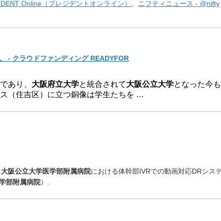
SIDENT Online（プレジデントオンライン）
、
ニフティニュース - @nifty
- クラウドファンディング READYFOR
であり、
大阪府立大学
と統合され
て
大阪公立大学
となった今も
ス（住吉区）
に立つ銅像は学生たちを …
：
大阪公立大学医学部附属病院
における体幹部IVRでの動
画対応DRシス
学部附属
病院
）.