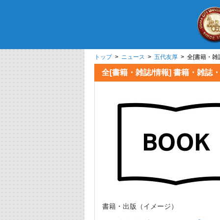
トップ
>
ニュース
>
五代友厚
> 全[書籍
全[書籍・雑誌/情報] 書
書籍・出版（イメージ）