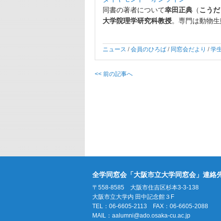
同書の著者について
幸田正典
（
こうだ
大学院理学研究科教授
。専門は動物生
ニュース
/
会員のひろば
/
同窓会だより
/
学
<< 前の記事へ
全学同窓会「大阪市立大学同窓会」連絡
〒558-8585 大阪市住吉区杉本3-3-138
大阪市立大学内 田中記念館３F
TEL：06-6605-2113 FAX：06-6605-2088
MAIL：
aalumni@ado.osaka-cu.ac.jp