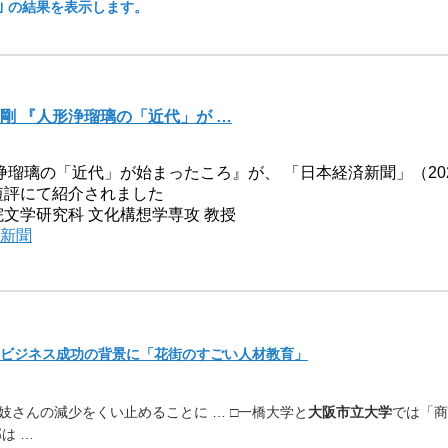
 ｣ の結果を表示します。
剛 『人形浄瑠璃の「近代」が …
瑠璃の「近代」が始まったころ』が、 「日本経済新聞」（20
短評にて紹介されました
院文学研究科 文化構想学専攻 教授
新聞
光ビジネス成功の背景に「
花街のすごい人材教育」
妓さんの減少をくい止めることに … □一橋大学と
大阪市立大学
では「商
は …