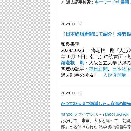
※
過去記事検索：
キーワード=｢ 書籍
2024.11.12
〈日本経済新聞にて紹介〉海老根
和泉書院
2024/10/23 —
海老根 剛『人形浄
年10月19日、朝刊）の読書面・
海老根 剛
：大阪公立大学 大学
関連の記事：
毎日新聞
、
日本経済
過去記事の検索：
「人形浄瑠璃」
2024.11.05
かつて28人まで激減した…京都の観
Yahoo!ファイナンス - Yahoo! JAPAN
おかげで、
東京
、大阪と違って、
芸舞
部」と名付けられた 私学初の経営学部