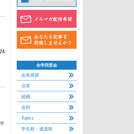
24
全学同窓会
会長挨拶
沿革
組織
会則
Topics
学
学生歌・逍遥歌