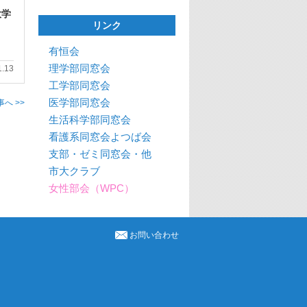
大学
リンク
有恒会
理学部同窓会
1.13
工学部同窓会
医学部同窓会
へ >>
生活科学部同窓会
看護系同窓会よつば会
支部・ゼミ同窓会・他
市大クラブ
女性部会（WPC）
お問い合わせ