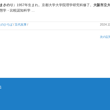
まさのり
）
1957年生まれ。京都大学大学院理学研究科修了。
大阪市立
態学・比較認知科学 …
生のひろば
/
五代友厚
/
2024.1
次の記事
先