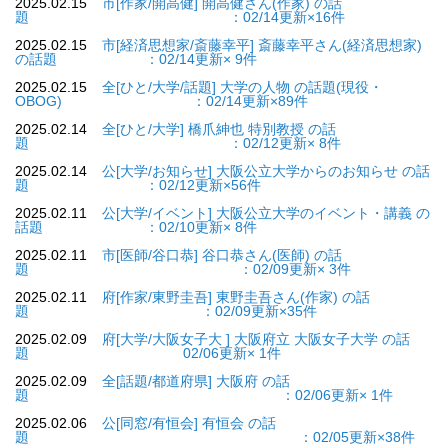
2025.02.15
市[作家/開高健] 開高健さん(作家) の話
題 ：02/14更新×16件
2025.02.15
市[経済思想家/斎藤幸平] 斎藤幸平さん(経済思想家)
の話題 ：02/14更新× 9件
2025.02.15
全[ひと/大学/話題] 大学の人物 の話題(現役・
OBOG) ：02/14更新×89件
2025.02.14
全[ひと/大学] 橋爪紳也 特別教授 の話
題 ：02/12更新× 8件
2025.02.14
公[大学/お知らせ] 大阪公立大学からのお知らせ の話
題 ：02/12更新×56件
2025.02.11
公[大学/イベント] 大阪公立大学のイベント・講義 の
話題 ：02/10更新× 8件
2025.02.11
市[医師/谷口恭] 谷口恭さん(医師) の話
題 ：02/09更新× 3件
2025.02.11
府[作家/東野圭吾] 東野圭吾さん(作家) の話
題 ：02/09更新×35件
2025.02.09
府[大学/大阪女子大 ] 大阪府立 大阪女子大学 の話
題 02/06更新× 1件
2025.02.09
全[話題/都道府県] 大阪府 の話
題 ：02/06更新× 1件
2025.02.06
公[同窓/有恒会] 有恒会 の話
題 ：02/05更新×38件