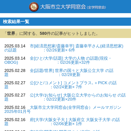
検索結果一覧
「
世界
」に関する、
580
件の記事がヒットしました。
2025.03.14
市[経済思想家/斎藤幸平] 斎藤幸平さん(経済思想家)
の話題 ：02/26更新× 6件
2025.03.14
全[ひと/大学/話題] 大学の人物 の話題(現役・
OBOG) ：02/26更新×32件
2025.02.28
全[話題/世界] 世界の国々と大阪公立大学 の話
題 ：02/28更新
2025.02.27
公[ひと/コメント] コメントプラス､＋PICK の話
題 ：02/24更新× 7件
2025.02.27
公[大学/お知らせ] 大阪公立大学からのお知らせ の話
題 ：02/22更新×20件
2025.02.16
大阪市立大学同窓会(全学同窓会）メールマガジン
2025年01月号
2025.02.16
府[大学/大阪女子大 ] 大阪府立 大阪女子大学 の話
題 ：02/06更新× 1件