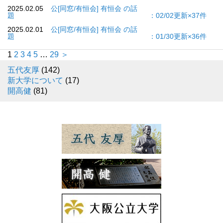
2025.02.05
公[同窓/有恒会] 有恒会 の話
題 ：02/02更新×37件
2025.02.01
公[同窓/有恒会] 有恒会 の話
題 ：01/30更新×36件
1
2
3
4
5
…
29
＞
五代友厚
(142)
新大学について
(17)
開高健
(81)