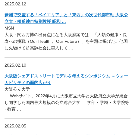
2025.02.12
夢洲で交差する「ベイエリア」と「東西」の次世代都市軸 大阪公
立大・橋爪紳也特別教授 昭和 …
MSN
大阪・関西万博の出発点になる大阪府案では、「人類の健康・長
寿への挑戦（Our Health， Our Future）」を主題に掲げた。他国
に先駆けて超高齢社会に突入して …
2025.02.10
大阪版シェアドストリートモデルを考えるシンポジウム ～ウォー
カビリティの面的広がり
大阪公立大学
… Webサイト。2022年4月に大阪市立大学と大阪府立大学が統合
し開学した国内最大規模の公立総合大学 … 学部・学域・大学院等
· 教育 …
2025.02.05