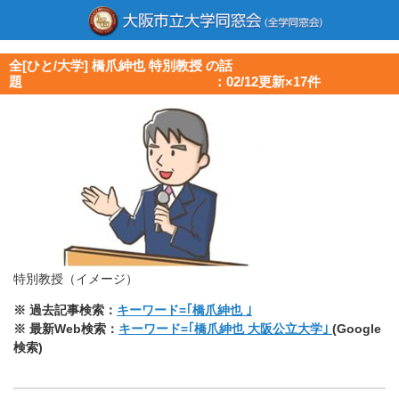
全[ひと/大学] 橋爪紳也 特別教授 の話
題 ：02/12更新×17件
特別教授（イメージ）
※ 過去記事検索：
キーワード=｢橋爪紳也 ｣
※ 最新Web検索：
キーワード=｢橋爪紳也 大阪公立大学｣
(Google
検索)