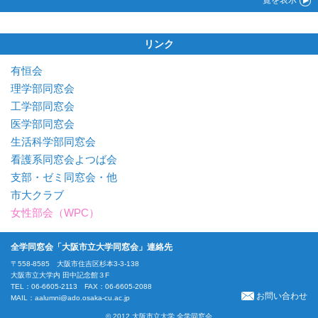
リンク
有恒会
理学部同窓会
工学部同窓会
医学部同窓会
生活科学部同窓会
看護系同窓会よつば会
支部・ゼミ同窓会・他
市大クラブ
女性部会（WPC）
全学同窓会「大阪市立大学同窓会」連絡先
〒558-8585 大阪市住吉区杉本3-3-138
大阪市立大学内 田中記念館３F
TEL：06-6605-2113 FAX：06-6605-2088
お問い合わせ
MAIL：
aalumni@ado.osaka-cu.ac.jp
© 2012 大阪市立大学 全学同窓会