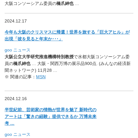
大阪コンソーシアム委員
の
橋爪紳也
…
2024.12.17
今年も大阪のクリスマスに帰還！世界を旅する「巨大アヒル」
が
出現「彼を見ると年末か･･･」
goo ニュース
大阪公立大学研究推進機構特別教授
で水都大阪コンソーシアム委
員
の
橋爪紳也
… 大阪・関西万博の展示品900点. (みんなの経済新
聞ネットワーク) 11月28 …
※ 関連の記事：
MSN
2024.12.16
半世紀前、芸術家の情熱が世界を魅了 新時代の
アートは「驚きの経験」提供できるか 万博未来
考 …
goo ニュース