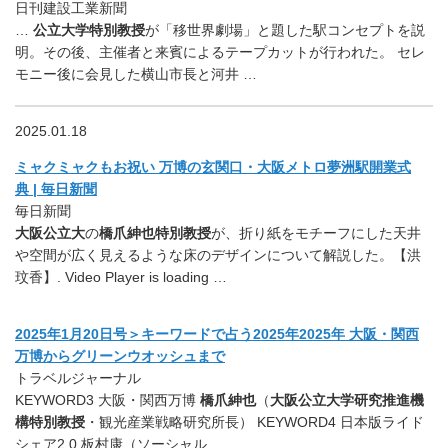
日刊建設工業新聞
…
公立大学特別教授
が「移世界劇場」と題した駅コンセプトを説
明。その後、主催者と来賓によるテープカットが行われた。 セレ
モニー後に会見した横山市長と河井 …
2025.01.18
ミャクミャクもお祝い 万博の玄関口・大阪メトロ夢洲駅開業式
典 | 毎日新聞
毎日新聞
大阪公立大
の
橋爪紳也特別教授
が、折り紙をモチーフにした天井
や空間が広く見えるような床のデザインについて解説した。【洪
玟香】. Video Player is loading …
2025年1月20日号＞キーワードで占う2025年2025年 大阪・関西
万博からグリーンウオッシュまで
トラベルジャーナル
KEYWORD3 大阪・関西万博
橋爪紳也
（
大阪公立大学研究推進機
構特別教授
・観光産業戦略研究所長） KEYWORD4 日本版ライド
シェア2.0 板村康（ソーシャル …