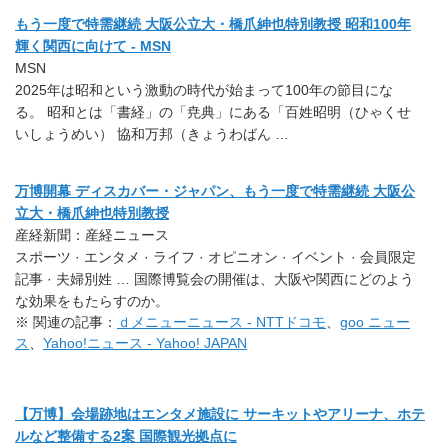
もう一度で特需継続 大阪公立大・橋爪紳也特別教授 昭和100年
輝く関西に向けて - MSN
MSN
2025年は昭和という激動の時代が始まって100年の節目にな
る。 昭和とは「書経」の「尭典」にある「百姓昭明（ひゃくせ
いしょうめい） 協和万邦（きょうわばん …
万博開幕 ディスカバー・ジャパン、もう一度で特需継続 大阪公
立大・橋爪紳也特別教授
産経新聞：産経ニュース
スポーツ · エンタメ · ライフ · オピニオン · イベント · 会員限定
記事 · 夫婦別姓 … 国際博覧会の開催は、大阪や関西にどのよう
な効果をもたらすのか。
※ 関連の記事：
ｄメニューニュース - NTTドコモ
、
goo ニュー
ス
、
Yahoo!ニュース - Yahoo! JAPAN
【万博】会場跡地はエンタメ施設に サーキットやアリーナ、ホテ
ルなど整備する2案 国際観光拠点に