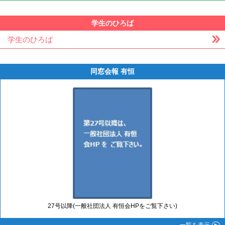
学生のひろば
学生のひろば
同窓会報 有恒
27号以降(一般社団法人 有恒会HPをご覧下さい)
一覧
を表示