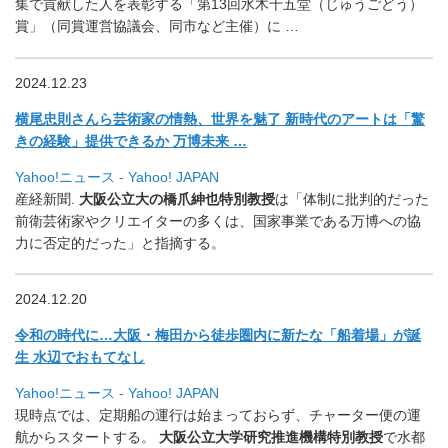
集で貢献した人を表彰する「
第13回水木十五堂（じゅうごどう）
賞」（同賞運営協議会、
同市など主催）に …
2024.12.23
横尾忠則さんら芸術家の情熱、世界を魅了 新時代のアートは「驚
きの経験」提供できるか 万博未来 …
Yahoo!ニュース - Yahoo! JAPAN
産経新聞.
大阪公立大の橋爪紳也特別教授
は「
体制に批判的だった
前衛芸術家やクリエイターの多くは、
国家事業である万博への協
力に否定的だった」と指摘する。
2024.12.20
令和の時代に…大阪・梅田から徒歩圏内に新たな「船着場」が誕
生 水辺でおもてなし
Yahoo!ニュース - Yahoo! JAPAN
現時点では、定期船の運行は始まっておらず、
チャーター便の運
航からスタートする。
大阪公立大学研究推進機構特別教授
で水都