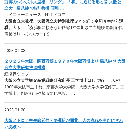
万博のシンボル大屋根「リング」 「和」に通じる形と音 大阪公
立大・橋爪紳也特別教授 昭和 …
ｄメニューニュース - NTTドコモ
大阪市立大教授
、
大阪府立大特別教授
などを経て
令和４年から現
職
。大阪 … ｢横浜駅に頼らない路線｣神奈川県ご当地鉄道事情 代
表格は｢ロマンスカー｣で …
2025.02.03
２０２５年大阪・関西万博１９７０年大阪万博より 橋爪紳也 大阪
公立大学研究推進機構
経済界ウェブ
大阪公立大学観光産業戦略研究所長 工学博士はしづめ・しんや
1960年大阪市生まれ。京都大学大学院、大阪大学大学院修了。工
学博士。創造都市や都市文化施設、 …
2025.01.20
大阪メトロ／中央線延伸・夢洲駅が開業、人の流れを生むにぎわ
い拠点へ