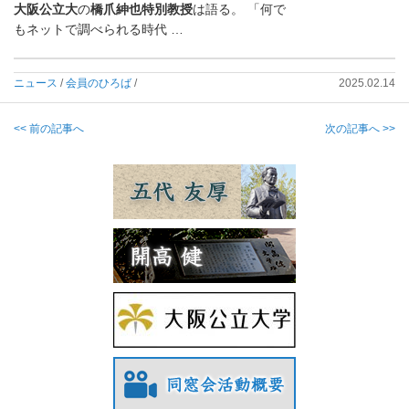
大阪公立大
の
橋爪紳也特別教授
は語る。 「何で
もネットで調べられる時代 …
ニュース
/
会員のひろば
/
2025.02.14
<< 前の記事へ
次の記事へ >>