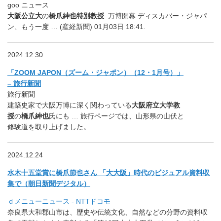
goo ニュース
大阪公立大
の
橋爪紳也特別教授
. 万博開幕 ディスカバー・ジャパ
ン、もう一度 … (産経新聞) 01月03日 18:41.
2024.12.30
「ZOOM JAPON（ズーム・ジャポン）（12・1月号）」
– 旅行新聞
旅行新聞
建築史家で大阪万博に深く関わっている
大阪府立大学教
授
の
橋爪紳也
氏にも … 旅行ページでは、山形県の山伏と
修験道を取り上げました。
2024.12.24
水木十五堂賞に橋爪節也さん 「大大阪」時代のビジュアル資料収
集で（朝日新聞デジタル）
ｄメニューニュース - NTTドコモ
奈良県大和郡山市は、歴史や伝統文化、
自然などの分野の資料収