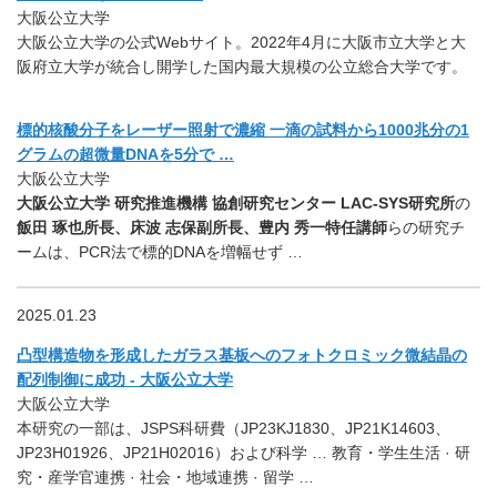
大阪公立大学
大阪公立大学の公式Webサイト。2022年4月に大阪市立大学と大
阪府立大学が統合し開学した国内最大規模の公立総合大学です。
標的核酸分子をレーザー照射で濃縮 一滴の試料から1000兆分の1
グラムの超微量DNAを5分で …
大阪公立大学
大阪公立大学 研究推進機構 協創研究センター LAC-SYS研究所
の
飯田 琢也所長、床波 志保副所長、豊内 秀一特任講師
らの研究チ
ームは、PCR法で標的DNAを増幅せず …
2025.01.23
凸型構造物を形成したガラス基板へのフォトクロミック微結晶の
配列制御に成功 - 大阪公立大学
大阪公立大学
本研究の一部は、JSPS科研費（JP23KJ1830、JP21K14603、
JP23H01926、JP21H02016）および科学 … 教育・学生生活 · 研
究・産学官連携 · 社会・地域連携 · 留学 …