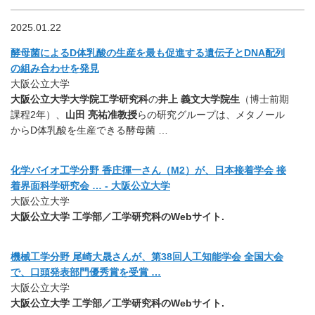
2025.01.22
酵母菌によるD体乳酸の生産を最も促進する遺伝子とDNA配列
の組み合わせを発見
大阪公立大学
大阪公立大学大学院工学研究科
の
井上 義文大学院生
（博士前期
課程2年）、
山田 亮祐准教授
らの研究グループは、メタノール
からD体乳酸を生産できる酵母菌 …
化学バイオ工学分野 香庄揮一さん（M2）が、日本接着学会 接
着界面科学研究会 … - 大阪公立大学
大阪公立大学
大阪公立大学 工学部／工学研究科のWebサイト.
機械工学分野 尾崎大晟さんが、第38回人工知能学会 全国大会
で、口頭発表部門優秀賞を受賞 …
大阪公立大学
大阪公立大学 工学部／工学研究科のWebサイト.