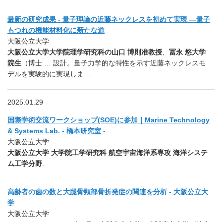
最新の研究成果 - 量子理論の近藤ネックレスを初めて実現 ―量子
もつれの機能材料化に新たな道
大阪公立大学
大阪公立大学大学院理学研究科の山口 博則准教授
、
冨永 悠大学
院生
（博士 … 設計。量子力学的な特性を示す近藤ネックレスモ
デルを実験的に実現しま …
2025.01.29
国際学術交流ワークショップ(SOE)に参加｜Marine Technology
& Systems Lab. - 橋本研究室 -
大阪公立大学
大阪公立大学 大学院工学研究科 航空宇宙海洋系専攻 海洋システ
ム工学分野
.
高齢者の歯の数と大腿骨頸部骨折発症の関連を分析 - 大阪公立大
学
大阪公立大学