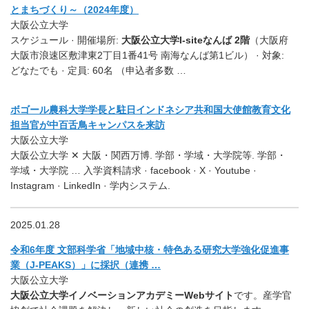
とまちづくり～（2024年度）
大阪公立大学
スケジュール · 開催場所:
大阪公立大学I-siteなんば 2階
（大阪府
大阪市浪速区敷津東2丁目1番41号 南海なんば第1ビル） · 対象:
どなたでも · 定員: 60名 （申込者多数 …
ボゴール農科大学学長と駐日インドネシア共和国大使館教育文化
担当官が中百舌鳥キャンパスを来訪
大阪公立大学
大阪公立大学 ✕ 大阪・関西万博. 学部・学域・大学院等. 学部・
学域・大学院 … 入学資料請求 · facebook · X · Youtube ·
Instagram · LinkedIn · 学内システム.
2025.01.28
令和6年度 文部科学省「地域中核・特色ある研究大学強化促進事
業（J-PEAKS）」に採択（連携 …
大阪公立大学
大阪公立大学イノベーションアカデミーWebサイト
です。産学官