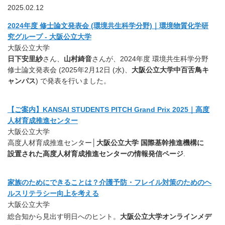
2025.02.12
2024年度 修士論文発表会 (環境共生科学分野)｜環境物質化学研
究グループ - 大阪公立大学
大阪公立大学
日下安里紗
さん、
山村綺音
さんが、2024年度 環境共生科学分野
修士論文発表会 (2025年2月12日 (水)、
大阪公立大学中百舌鳥キ
ャンパス
) で発表を行いました。
【ご案内】KANSAI STUDENTS PITCH Grand Prix 2025｜高度
人材育成推進センター
大阪公立大学
高度人材育成推進センター│
大阪公立大学 国際基幹推進機構に
設置された高度人材育成推進センターの情報発信ページ
.
家族のためにできることは？介護予防・フレイル対策のためのヘ
ルスリテラシー向上を考える
大阪公立大学
総合知から見出す明日へのヒント。
大阪公立大学オンラインメデ