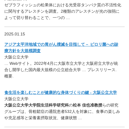
ゼブラフィッシュの松果体における光受容タンパク質の不活性化
に関与するアレスチンを調査。2種類のアレスチンが光の強弱に
よって切り替わることで、一つの …
2025.01.15
アジア太平洋地域での胃がん撲滅を目指して－ ピロリ菌への診
療方針を大規模調査
大阪公立大学
… Webサイト。2022年4月に大阪市立大学と大阪府立大学が統
合し開学した国内最大規模の公立総合大学 … プレスリリース.
概要.
食生活を楽しむことが健康的な身体づくりの鍵 - 大阪公立大学
大阪公立大学
大阪公立大学大学院生活科学研究科
の
松本 佳也准教授
らの研究
グループは、骨粗鬆症の通院患者532人を対象に、食事の楽しみ
や充足感等と栄養素摂取状況、健康状態 …