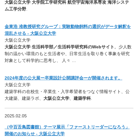
大阪公立大学 大学院工学研究科 航空宇宙海洋系専攻 海洋システ
ム工学分野
.
金東浩 准教授研究グループ：実験動物飼料の選択がデータ解釈を
混乱させる - 大阪公立大学
大阪公立大学
大阪公立大学 生活科学部／生活科学研究科のWebサイト
。少人数
制の温かい環境のもと生活者や、日常生活を取り巻く事象を研究
対象として科学的に思考し、 人々 …
2024年度の公大展ー卒業設計公開講評会ーが開催されます。
大阪公立大学
建築学科の在校生・卒業生・入学希望者をつなぐ情報サイト、公
大建築、建築ラボ、
大阪公立大学
、
建築学科
.
2025.02.05
（中百舌鳥図書館）テーマ展示「ファーストリーダーになろう」
開催のお知らせ - 大阪公立大学