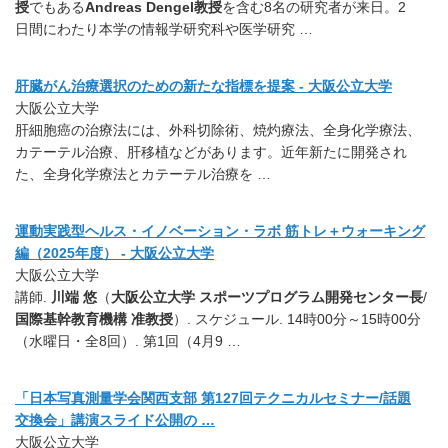
授
でもある
Andreas Dengel教授
を含む8名の研究者が来日。2
日間にわたり本学の情報学研究科や医学研究 …
肝臓がん治療選択のための新たな指標を提案 - 大阪公立大学
大阪公立大学
肝細胞癌の治療法には、外科切除術、焼灼療法、全身化学療法、
カテーテル治療、肝移植などがあります。近年新たに開発され
た、全身化学療法とカテーテル治療を …
運動実践型ヘルス・イノベーション・ラボ 筋トレ＋ウォーキング
編（2025年度） - 大阪公立大学
大阪公立大学
講師.
川端
悠
（
大阪公立大学 スポーツプログラム開発センター長
/
国際基幹教育機構 准教授
）. スケジュール. 14時00分～15時00分
（水曜日・全8回）. 第1回（4月9 …
「日本写真測量学会関西支部 第127回テクニカルセミナー/話題
交換会」講演スライド公開の …
大阪公立大学