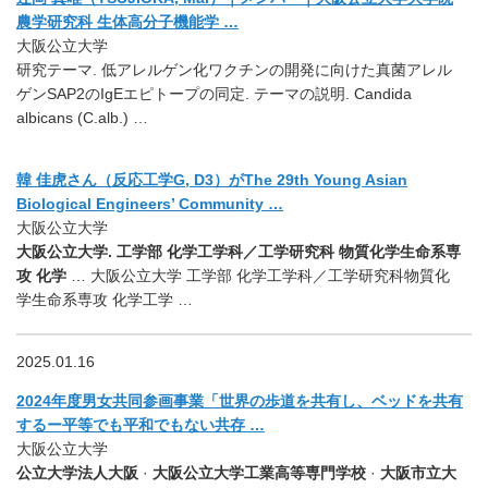
農学研究科 生体高分子機能学 …
大阪公立大学
研究テーマ. 低アレルゲン化ワクチンの開発に向けた真菌アレル
ゲンSAP2のIgEエピトープの同定. テーマの説明. Candida
albicans (C.alb.) …
韓 佳虎さん（反応工学G, D3）がThe 29th Young Asian
Biological Engineers’ Community …
大阪公立大学
大阪公立大学. 工学部 化学工学科／⼯学研究科 物質化学⽣命系専
攻 化学
… 大阪公立大学 工学部 化学工学科／⼯学研究科物質化
学⽣命系専攻 化学⼯学 …
2025.01.16
2024年度男女共同参画事業「世界の歩道を共有し、ベッドを共有
するー平等でも平和でもない共存 …
大阪公立大学
公立大学法人大阪
·
大阪公立大学工業高等専門学校
·
大阪市立大