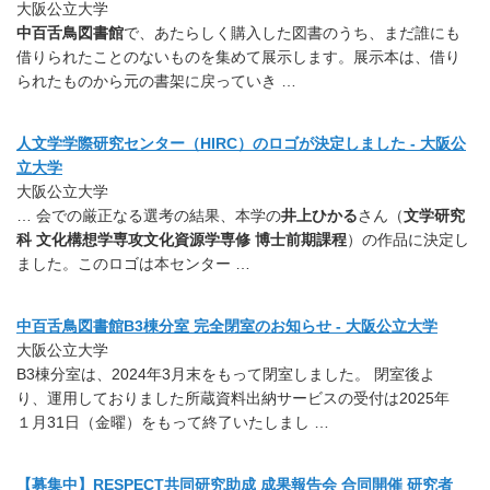
大阪公立大学
中百舌鳥図書館
で、あたらしく購入した図書のうち、まだ誰にも
借りられたことのないものを集めて展示します。展示本は、借り
られたものから元の書架に戻っていき …
人文学学際研究センター（HIRC）のロゴが決定しました - 大阪公
立大学
大阪公立大学
… 会での厳正なる選考の結果、本学の
井上ひかる
さん（
文学研究
科 文化構想学専攻文化資源学専修 博士前期課程
）の作品に決定し
ました。このロゴは本センター …
中百舌鳥図書館B3棟分室 完全閉室のお知らせ - 大阪公立大学
大阪公立大学
B3棟分室は、2024年3月末をもって閉室しました。 閉室後よ
り、運用しておりました所蔵資料出納サービスの受付は2025年
１月31日（金曜）をもって終了いたしまし …
【募集中】RESPECT共同研究助成 成果報告会 合同開催 研究者