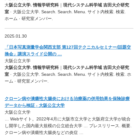
大
阪公立大学. 情報学研究科
｜
現代システム科学域 吉田大介研究
室
· 大阪公立大学. Search. Search. Menu. サイト内検索. 検索.
ホーム · 研究室メンバー.
2025.01.30
「日本写真測量学会関西支部 第127回テクニカルセミナー/話題交
換会」講演スライド公開の …
大阪公立大学
大阪公立大学. 情報学研究科
｜
現代システム科学域 吉田大介研究
室
· 大阪公立大学. Search. Search. Menu. サイト内検索. 検索. ホ
ーム · 研究室メンバー.
クローン病や潰瘍性大腸炎における治療薬の併用効果を保険診療
データから検証 - 大阪公立大学
大阪公立大学
… Webサイト。2022年4月に大阪市立大学と大阪府立大学が統合
し開学した国内最大規模の公立総合大学 … プレスリリース. 概要.
クローン病や潰瘍性大腸炎などの炎症 …