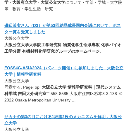
学
·
大阪府立大学
·
大阪公立大学
について · 学部・学域・大学院
等 · 教育・学生生活 · 研究・ …
磯辺茉実さん（D3）が第53回結晶成長国内会議において、ポス
ター賞を受賞しました
大阪公立大学
大阪公立大学大学院工学研究科 物質化学生命系専攻 化学バイオ
工学分野 有機材料化学研究グループのホームページ
.
FOSS4G-ASIA2024（バンコク開催）に参加しました｜大阪公立
大学｜情報学研究科
大阪公立大学
同意する. PageTop.
大阪公立大学 情報学研究科｜現代システム
科学域 吉田大介研究室
〒558-8585 大阪市住吉区杉本3-3-138. ©
2022 Osaka Metropolitan University …
サカナの第3の目における1細胞2役のメカニズムを解明 - 大阪公
立大学
大阪公立大学