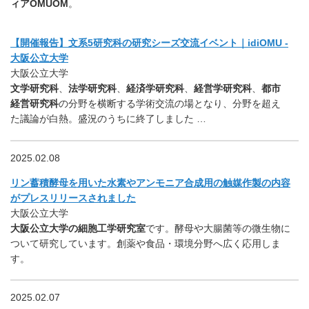
ィアOMUOM
。
【開催報告】文系5研究科の研究シーズ交流イベント｜idiOMU -
大阪公立大学
大阪公立大学
文学研究科
、
法学研究科
、
経済学研究科
、
経営学研究科
、
都市
経営研究科
の分野を横断する学術交流の場となり、分野を超え
た議論が白熱。盛況のうちに終了しました …
2025.02.08
リン蓄積酵母を用いた水素やアンモニア合成用の触媒作製の内容
がプレスリリースされました
大阪公立大学
大阪公立大学の細胞工学研究室
です。酵母や大腸菌等の微生物に
ついて研究しています。創薬や食品・環境分野へ広く応用しま
す。
2025.02.07