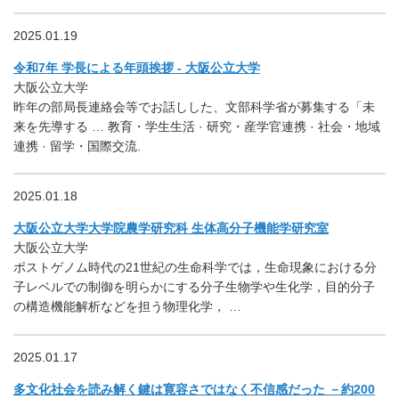
2025.01.19
令和7年 学長による年頭挨拶 - 大阪公立大学
大阪公立大学
昨年の部局長連絡会等でお話しした、文部科学省が募集する「未
来を先導する … 教育・学生生活 · 研究・産学官連携 · 社会・地域
連携 · 留学・国際交流.
2025.01.18
大阪公立大学大学院農学研究科 生体高分子機能学研究室
大阪公立大学
ポストゲノム時代の21世紀の生命科学では，生命現象における分
子レベルでの制御を明らかにする分子生物学や生化学，目的分子
の構造機能解析などを担う物理化学， …
2025.01.17
多文化社会を読み解く鍵は寛容さではなく不信感だった －約200