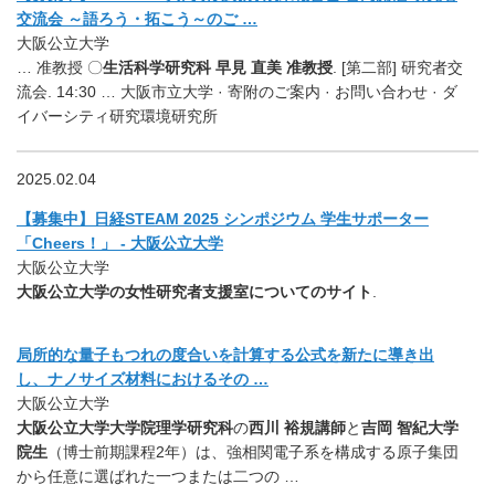
交流会 ～語ろう・拓こう～のご …
大阪公立大学
… 准教授 〇
生活科学研究科 早見 直美 准教授
. [第二部] 研究者交
流会. 14:30 … 大阪市立大学 · 寄附のご案内 · お問い合わせ · ダ
イバーシティ研究環境研究所
2025.02.04
【募集中】日経STEAM 2025 シンポジウム 学生サポーター
「Cheers！」 - 大阪公立大学
大阪公立大学
大阪公立大学の女性研究者支援室についてのサイト
.
局所的な量子もつれの度合いを計算する公式を新たに導き出
し、ナノサイズ材料におけるその …
大阪公立大学
大阪公立大学大学院理学研究科
の
西川 裕規講師
と
吉岡 智紀大学
院生
（博士前期課程2年）は、強相関電子系を構成する原子集団
から任意に選ばれた一つまたは二つの …