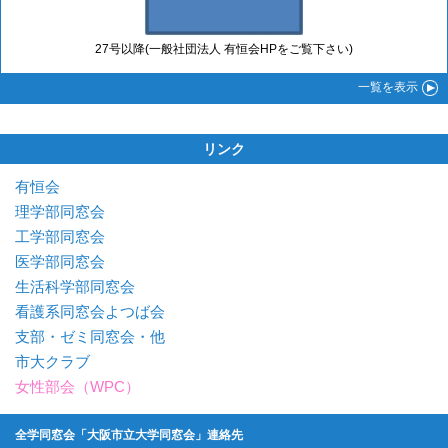
27号以降(一般社団法人 有恒会HPをご覧下さい)
一覧
を表示
リンク
有恒会
理学部同窓会
工学部同窓会
医学部同窓会
生活科学部同窓会
看護系同窓会よつば会
支部・ゼミ同窓会・他
市大クラブ
女性部会（WPC）
全学同窓会「大阪市立大学同窓会」連絡先