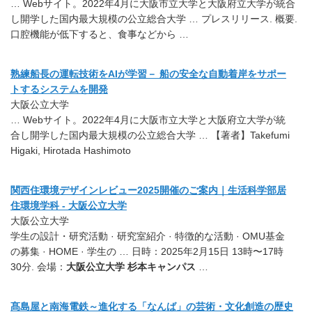
… Webサイト。2022年4月に大阪市立大学と大阪府立大学が統合
し開学した国内最大規模の公立総合大学 … プレスリリース. 概要.
口腔機能が低下すると、食事などから …
熟練船長の運転技術をAIが学習－ 船の安全な自動着岸をサポー
トするシステムを開発
大阪公立大学
… Webサイト。2022年4月に大阪市立大学と大阪府立大学が統
合し開学した国内最大規模の公立総合大学 … 【著者】Takefumi
Higaki, Hirotada Hashimoto
関西住環境デザインレビュー2025開催のご案内｜生活科学部居
住環境学科 - 大阪公立大学
大阪公立大学
学生の設計・研究活動 · 研究室紹介 · 特徴的な活動 · OMU基金
の募集 · HOME · 学生の … 日時：2025年2月15日 13時〜17時
30分. 会場：
大阪公立大学 杉本キャンパス
…
髙島屋と南海電鉄～進化する「なんば」の芸術・文化創造の歴史