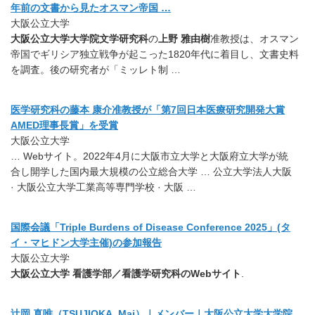
年前の文書から見たオスマン帝国 …
大阪公立大学
大阪公立大学大学院文学研究科
の
上野 雅由樹
准教授は、オスマン
帝国でギリシア独立戦争が起こった1820年代に着目し、文書史料
を調査。後の研究者が「ミッレト制 …
医学研究科の藤本 康介准教授が「第7回日本医療研究開発大賞
AMED理事長賞」を受賞
大阪公立大学
… Webサイト。2022年4月に大阪市立大学と大阪府立大学が統
合し開学した国内最大規模の公立総合大学 … 公立大学法人大阪
· 大阪公立大学工業高等専門学校 · 大阪 …
国際会議「Triple Burdens of Disease Conference 2025」(タ
イ・マヒドン大学主催)の参加報告
大阪公立大学
大阪公立大学 看護学部／看護学研究科のWebサイト
.
辻岡 真唯（TSUJIOKA, Mai）｜メンバー｜大阪公立大学大学院