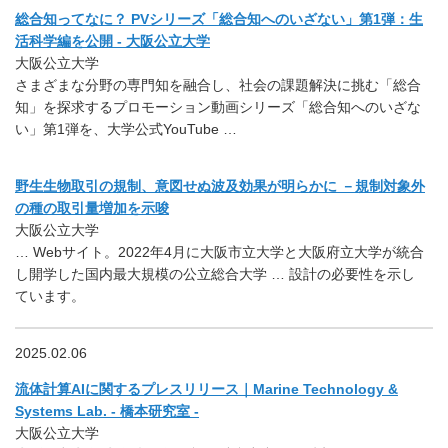
総合知ってなに？ PVシリーズ「総合知へのいざない」第1弾：生
活科学編を公開 - 大阪公立大学
大阪公立大学
さまざまな分野の専門知を融合し、社会の課題解決に挑む「総合
知」を探求するプロモーション動画シリーズ「総合知へのいざな
い」第1弾を、大学公式YouTube …
野生生物取引の規制、意図せぬ波及効果が明らかに －規制対象外
の種の取引量増加を示唆
大阪公立大学
… Webサイト。2022年4月に大阪市立大学と大阪府立大学が統合
し開学した国内最大規模の公立総合大学 … 設計の必要性を示し
ています。
2025.02.06
流体計算AIに関するプレスリリース｜Marine Technology &
Systems Lab. - 橋本研究室 -
大阪公立大学