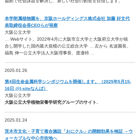
協創で社会課題を解決し、新しい社会の創造を目指します。
本学附属植物園を、京阪ホールディングス株式会社 加藤 好文代
表取締役会長CEOらが視察
大阪公立大学
… Webサイト。2022年4月に大阪市立大学と大阪府立大学が統
合し開学した国内最大規模の公立総合大学 … 左から 名波園長、
福島 伸一公立大学法人大阪理事長、渡邊特 …
2025.01.26
第4回生命金属科学シンポジウムを開催します。（2025年5月15-
16日 @I-siteなんば）
大阪公立大学
大阪公立大学植物栄養学研究グループのサイト.
2025.01.24
茨木市文化・子育て複合施設「おにクル」の開館効果を検証 －ウ
ォーカブルな中心市街地へ