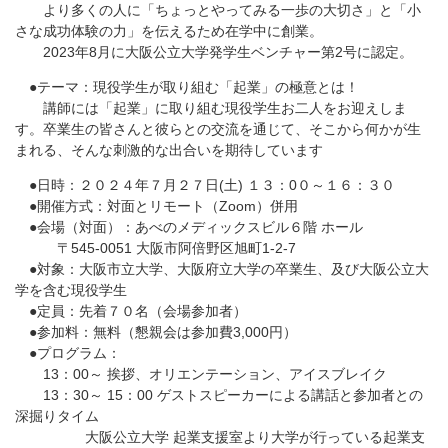
より多くの人に「ちょっとやってみる一歩の大切さ」と「小
さな成功体験の力」を伝えるため在学中に創業。
2023年8月に大阪公立大学発学生ベンチャー第2号に認定。
●テーマ：現役学生が取り組む「起業」の極意とは！
講師には「起業」に取り組む現役学生お二人をお迎えしま
す。卒業生の皆さんと彼らとの交流を通じて、そこから何かが生
まれる、そんな刺激的な出合いを期待しています
●日時：２０２４年７月２７日(土) １３：0０～１６：３０
●開催方式：対面とリモート（Zoom）併用
●会場（対面）：あべのメディックスビル６階 ホール
〒545-0051 大阪市阿倍野区旭町1-2-7
●対象：大阪市立大学、大阪府立大学の卒業生、及び大阪公立大
学を含む現役学生
●定員：先着７０名（会場参加者）
●参加料：無料（懇親会は参加費3,000円）
●プログラム：
13：00～ 挨拶、オリエンテーション、アイスブレイク
13：30～ 15：00 ゲストスピーカーによる講話と参加者との
深掘りタイム
大阪公立大学 起業支援室より大学が行っている起業支