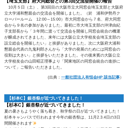
【埼玉支部】府大同総会との第3回交流会開催の報告
10月５日（土）、第3回目の大阪市立大同窓会埼玉支部と大阪府
立大学浦和懇親会の交流会を開催しました。（於 浦和伊勢丹ク
ローバールーム 12:00～15:00）市大同窓会から７名、府大同窓
会から９名の参加がありました。最初に市大埼玉支部の沖津由紀
子支部長から「３年間に渡って交流会を開催し同窓会統合の機運
が醸成されてきました、来年には大阪公立大学校友会埼玉支部の
設立総会を開催したい」と挨拶がありました。次に大阪府大浦和
懇親会代表の九鬼利郎さんから「大学の発展のためには同窓会の
役割は大きい」と挨拶をいただきました。その後来賓の大阪公立
大学校友会の山田昭正理事より「関東地区の同窓会統合の進捗に
ついて」ご報告いただきました。
(出典：
一般社団法人有恒会HP 該当記事
）
【杉本C】銀杏祭が近づいてきました！
【杉本C】銀杏祭が近づいてきました！
夏の暑さもようやく落ち着き、秋学祭の日が近づいてきました！
杉本キャンパスで行われます今年の銀杏祭は、11月2.3.4日の3日
間開催されます