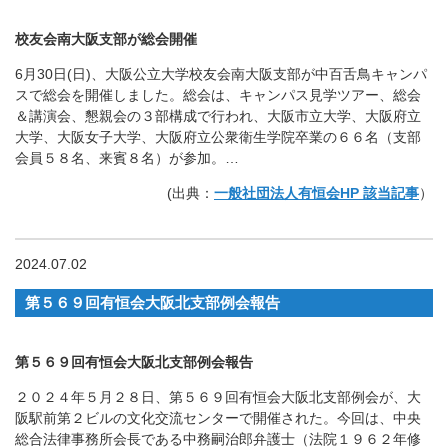
校友会南大阪支部が総会開催
6月30日(日)、大阪公立大学校友会南大阪支部が中百舌鳥キャンパ
スで総会を開催しました。総会は、キャンパス見学ツアー、総会
＆講演会、懇親会の３部構成で行われ、大阪市立大学、大阪府立
大学、大阪女子大学、大阪府立公衆衛生学院卒業の６６名（支部
会員５８名、来賓８名）が参加。…
(出典：
一般社団法人有恒会HP 該当記事
）
2024.07.02
第５６９回有恒会大阪北支部例会報告
第５６９回有恒会大阪北支部例会報告
２０２４年５月２８日、第５６９回有恒会大阪北支部例会が、大
阪駅前第２ビルの文化交流センターで開催された。今回は、中央
総合法律事務所会長である中務嗣治郎弁護士（法院１９６２年修