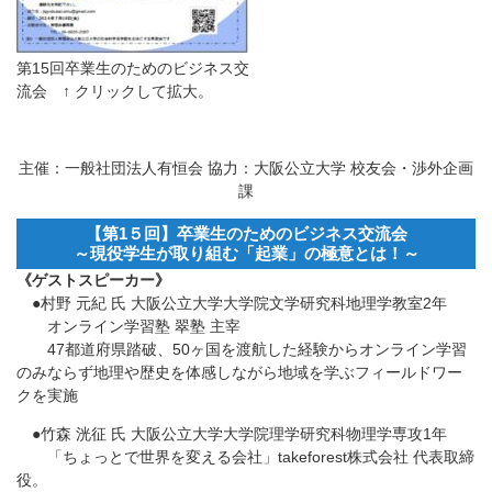
第15回卒業生のためのビジネス交
流会 ↑ クリックして拡大。
主催：一般社団法人有恒会 協力：大阪公立大学 校友会・渉外企画
課
【第1５回】卒業生のためのビジネス交流会
～現役学生が取り組む「起業」の極意とは！～
《ゲストスピーカー》
●村野 元紀 氏 大阪公立大学大学院文学研究科地理学教室2年
オンライン学習塾 翠塾 主宰
47都道府県踏破、50ヶ国を渡航した経験からオンライン学習
のみならず地理や歴史を体感しながら地域を学ぶフィールドワー
クを実施
●竹森 洸征 氏 大阪公立大学大学院理学研究科物理学専攻1年
「ちょっとで世界を変える会社」takeforest株式会社 代表取締
役。