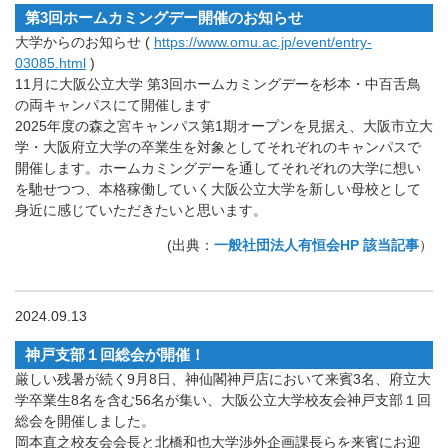
第3回ホームカミングデー開催のお知らせ
大学からのお知らせ (
https://www.omu.ac.jp/event/entry-
03085.html
)
11月に大阪公立大学 第3回ホームカミングデーを杉本・中百舌鳥
の両キャンパスにて開催します
2025年度の森之宮キャンパス第1期オープンを見据え、大阪市立大
学・大阪府立大学の卒業生を対象としてそれぞれのキャンパスで
開催します。ホームカミングデーを通してそれぞれの大学に想い
を馳せつつ、本格稼働していく大阪公立大学を新しい母校として
身近に感じていただきたいと思います。
(出典：
一般社団法人有恒会HP 該当記事
）
2024.09.13
神戸支部１回総会が開催！
厳しい残暑が続く9月8日、神仙閣神戸店において来賓3名、府立大
学卒業生8名を含む56名が集い、大阪公立大学校友会神戸支部１回
総会を開催しました。
岡本直之校友会会長と北橋和也大学渉外企画課長らを来賓にお迎