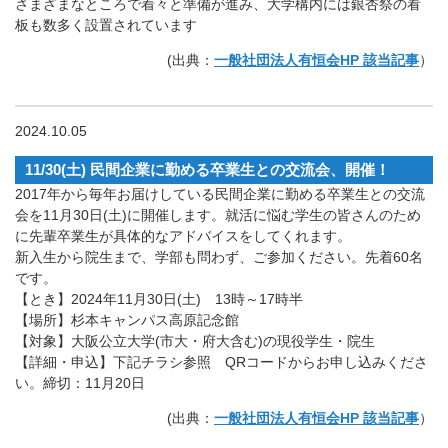
さまざまなところで着々と準備が進み、大学構内には銀杏祭の看
板も数多く設置されています
(出典：
一般社団法人有恒会HP 該当記事
）
2024.10.05
11/30(土) 民間企業に勤める卒業生との交流会、開催！
2017年から毎年お届けしている民間企業に勤める卒業生との交流
会を11月30日(土)に開催します。就活に悩む学生の皆さんのため
に先輩卒業生が具体的なアドバイスをしてくれます。
新入生から院生まで、学部も問わず、ご参加ください。先着60名
です。
【とき】2024年11月30日(土) 13時～17時半
【場所】杉本キャンパス高原記念館
【対象】大阪公立大学(市大・府大含む)の現役学生・院生
【詳細・申込】下記チラシ参照 QRコードからお申し込みくださ
い。締切：11月20日
(出典：
一般社団法人有恒会HP 該当記事
）