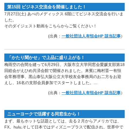
第15回 ビジネス交流会を開催しました！
7月27日(土) あべのメディックス 6階にてビジネス交流会を行いま
した。
そのダイジェスト動画をこちらからご覧ください！
(出典：
一般社団法人有恒会HP 該当記事
）
「かたり聞かせ」で上品に盛り上がる！
梅雨空の合間を縫って6月29日、大阪市立大学同窓会愛媛支部第18
回総会がえひめ共済会館で開催されました。来賓に梅村晋一有恒
会常務理事、黒山泰弘大阪公立大学校友会事務局のお二方をお迎
えし、16名の支部会員参加でスタートしました。…
(出典：
一般社団法人有恒会HP 該当記事
）
ニューヨークで活躍する同窓生から！
まず、最もホットな話題としては、去る２月からアメリカでは、
FX、hulu,そして日本ではディズニープラスで配信され、世界中で