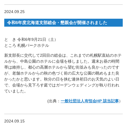
2024.09.25
令和6年度北海道支部総会・懇親会が開催されました
と き 令和6年9月21日（土）
ところ 札幌パークホテル
新支部長に交代して2回目の総会は、これまでの札幌駅直結のホテ
ルから、中島公園のホテルに会場を移しました。週末お昼の時間
帯は維持し、都心の高層ホテルから望む街並みも良かったのです
が、老舗ホテルからの秋の色づく前の広大な公園の眺めもまた良
かったかと思います。秋分の日を挟む連休初日のお天気のよい日
で、会場から見下ろす庭ではガーデンウェディングが執り行われ
ていました。
(出典：
一般社団法人有恒会HP 該当記事
）
2024.09.15