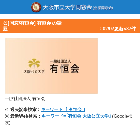
公[同窓/有恒会] 有恒会 の話
題 ：02/02更新×37件
一般社団法人 有恒会
※
過去記事検索：
キーワード=｢ 有恒会 ｣
※ 最新Web検索：
キーワード=｢有恒会 大阪公立大学｣
(Google検
索)