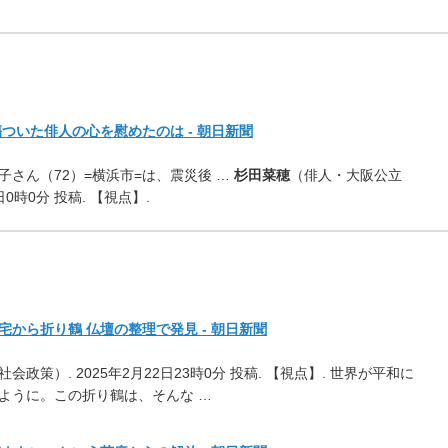
ついた俳人の心を慰めたのは - 朝日新聞
さん（72）=横浜市=は、震災後 …
杉田菜穂
（俳人・大阪公立
0時0分 投稿. 【視点】.
から折り鶴 仏壇の整理で発見 - 朝日新聞
策）. 2025年2月22日23時0分 投稿. 【視点】. 世界が平和に
ように。この折り鶴は、そんな …