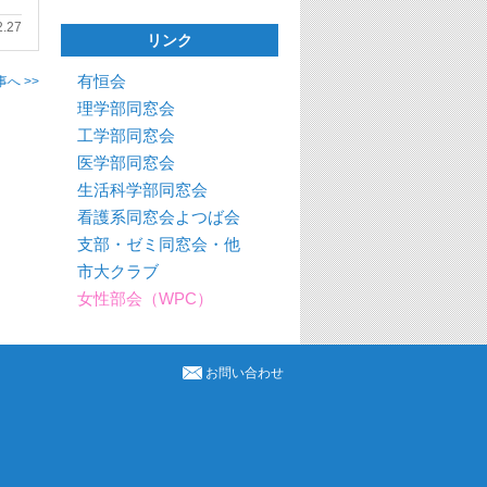
2.27
リンク
有恒会
へ >>
理学部同窓会
工学部同窓会
医学部同窓会
生活科学部同窓会
看護系同窓会よつば会
支部・ゼミ同窓会・他
市大クラブ
女性部会（WPC）
お問い合わせ