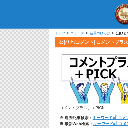
トップ
>
ニュース
>
会員のひろば
> 公[ひ
公[ひと/コメント] コメント
コメントプラス、＋PICK
※
過去記事検索：
キーワード=｢ コメ
※ 最新Web検索：
キーワード=｢ コ