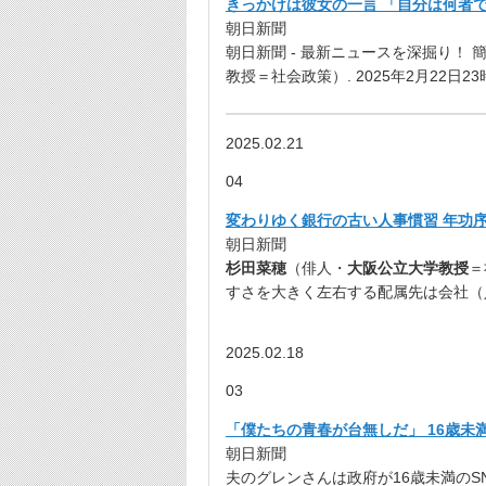
きっかけは彼女の一言 「自分は何者で
朝日新聞
朝日新聞 - 最新ニュースを深掘り！
教授＝社会政策）. 2025年2月22日23
2025.02.21
04
変わりゆく銀行の古い人事慣習 年功序列
朝日新聞
杉田菜穂
（俳人・
大阪公立大学教授
＝
すさを大きく左右する配属先は会社（
2025.02.18
03
「僕たちの青春が台無しだ」 16歳未満
朝日新聞
夫のグレンさんは政府が16歳未満のS