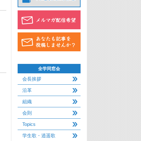
全学同窓会
会長挨拶
沿革
組織
会則
Topics
学生歌・逍遥歌