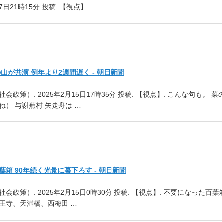
7日21時15分 投稿. 【視点】.
が共演 例年より2週間遅く - 朝日新聞
社会政策）. 2025年2月15日17時35分 投稿. 【視点】. こんな句も。 菜
） 与謝蕪村 矢走舟は …
箱 90年続く光景に幕下ろす - 朝日新聞
社会政策）. 2025年2月15日0時30分 投稿. 【視点】. 不要になった百葉
王寺、天満橋、西梅田 …