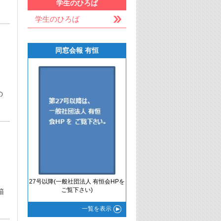
学生のひろば
学生のひろば
同窓会報 有恒
の
27号以降(一般社団法人 有恒会HPを
ご覧下さい)
箱
一覧
を表示