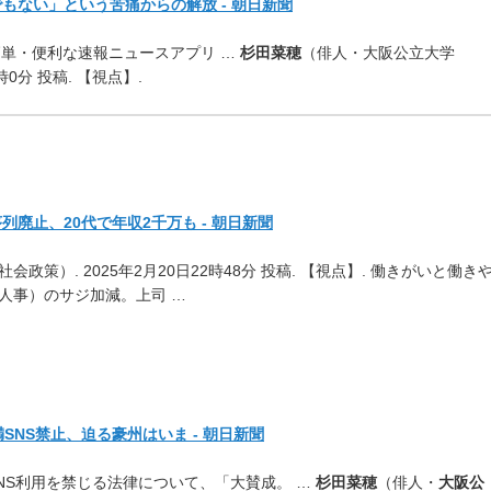
もない」という苦痛からの解放 - 朝日新聞
 簡単・便利な速報ニュースアプリ …
杉田菜穂
（俳人・大阪公立大学
時0分 投稿. 【視点】.
廃止、20代で年収2千万も - 朝日新聞
社会政策）. 2025年2月20日22時48分 投稿. 【視点】. 働きがいと働き
人事）のサジ加減。上司 …
SNS禁止、迫る豪州はいま - 朝日新聞
NS利用を禁じる法律について、「大賛成。 …
杉田菜穂
（俳人・
大阪公