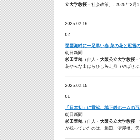
立大学教授
＝社会政策）. 2025年2月1
2025.02.16
02
琵琶湖畔に一足早い春 菜の花と冠雪の山
朝日新聞
杉田菜穂
（俳人・
大阪公立大学教授
＝
花やみな出はらひし矢走舟（やばせぶね
2025.02.15
01
「日本初」に貢献、地下鉄ホームの百葉
朝日新聞
杉田菜穂
（俳人・
大阪公立大学教授
＝
が残っていたのは、梅田、淀屋橋、天