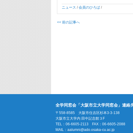
ニュース
/
会員のひろば
/
<< 前の記事へ
全学同窓会「大阪市立大学同窓会」連絡
〒558-8585 大阪市住吉区杉本3-3-138
大阪市立大学内 田中記念館３F
TEL：06-6605-2113 FAX：06-6605-2088
MAIL：
aalumni@ado.osaka-cu.ac.jp