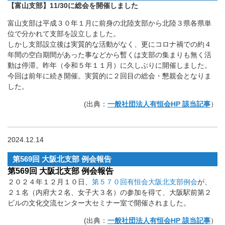
【富山支部】11/30に総会を開催しました
富山支部は平成３０年１月に前身の北陸支部から北陸３県各県単
位で分かれて支部を設立しました。
しかし支部設立後は実質的な活動がなく、更にコロナ禍での約４
年間の空白期間があった事などから暫くは支部の集まりも無く活
動は停滞。昨年（令和５年１１月）に久しぶりに開催しました。
今回は前年に続き開催。実質的に２回目の総会・懇親会となりま
した。
(出典：
一般社団法人有恒会HP 該当記事
）
2024.12.14
第569回 大阪北支部 例会報告
第569回 大阪北支部 例会報告
２０２４年１２月１０日、
第５７０回有恒会大阪北支部例会
が、
２１名（内府大２名、女子大３名）の参加を得て、大阪駅前第２
ビルの文化交流センター大セミナー室で開催されました。
(出典：
一般社団法人有恒会HP 該当記事
）