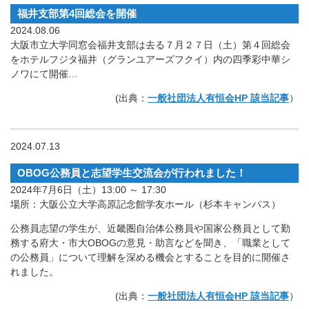
福井支部第4回総会を開催
2024.08.06
大阪市立大学同窓会福井支部は去る７月２７日（土）第４回総会
をホテルフジタ福井（グランユアーズフクイ）内の四季彩中華シ
ノワにて開催…
(出典：
一般社団法人有恒会HP 該当記事
）
2024.07.13
OBOG公務員と志望学生交流会が行われました！
2024年7月6日（土）13:00 ～ 17:30
場所：大阪公立大学高原記念館学友ホール（杉本キャンパス）
公務員志望の学生が、近畿圏自治体公務員や国家公務員として勤
務する府大・市大OBOGの意見・助言などを聞き、「職業として
の公務員」について理解を深める機会とすることを目的に開催さ
れました。
(出典：
一般社団法人有恒会HP 該当記事
）