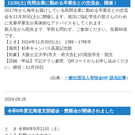
11/30(土) 民間企業に勤める卒業生との交流会、開催！
2017年から毎年お届けしている民間企業に勤める卒業生との交流
会を11月30日(土)に開催します。就活に悩む学生の皆さんのため
に先輩卒業生が具体的なアドバイスをしてくれます。
新入生から院生まで、学部も問わず、ご参加ください。先着60名
です。
【とき】2024年11月30日(土) 13時～17時半
【場所】杉本キャンパス高原記念館
【対象】大阪公立大学(市大・府大含む)の現役学生・院生
【詳細・申込】下記チラシ参照 QRコードからお申し込みくださ
い。締切：11月20日
(出典：
一般社団法人有恒会HP 該当記事
）
2024.09.25
令和6年度北海道支部総会・懇親会が開催されました
と き 令和6年9月21日（土）
ところ 札幌パークホテル