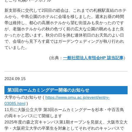
新支部長に交代して2回目の総会は、これまでの札幌駅直結のホテ
ルから、中島公園のホテルに会場を移しました。週末お昼の時間
帯は維持し、都心の高層ホテルから望む街並みも良かったのです
が、老舗ホテルからの秋の色づく前の広大な公園の眺めもまた良
かったかと思います。秋分の日を挟む連休初日のお天気のよい日
で、会場から見下ろす庭ではガーデンウェディングが執り行われ
ていました。
(出典：
一般社団法人有恒会HP 該当記事
）
2024.09.15
第3回ホームカミングデー開催のお知らせ
大学からのお知らせ (
https://www.omu.ac.jp/event/entry-
03085.html
)
11月に大阪公立大学 第3回ホームカミングデーを杉本・中百舌鳥
の両キャンパスにて開催します
2025年度の森之宮キャンパス第1期オープンを見据え、大阪市立大
学・大阪府立大学の卒業生を対象としてそれぞれのキャンパスで