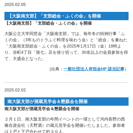
2025.02.05
【大阪南支部】「支部総会・ふくの会」を開催
【大阪南支部】「支部総会・ふくの会」を開催
大阪公立大学同窓会「大阪南支部」では、毎年冬の恒例行事「ふ
くの会」（3年ものトラふぐ料理を味わう会）と「総会」を兼ねた
「大阪南支部総会・ふくの会」を2025年1月17日（金）18時よ
り、谷町4丁目「孫七」店を借り切って、30名以上の会員参加を得
て、大盛会となった。
(出典：
一般社団法人有恒会HP 該当記事
）
2025.02.02
南大阪支部が酒蔵見学会＆懇親会を開催
南大阪支部が酒蔵見学会＆懇親会を開催
２月１日、南大阪支部の年間イベントの一環として河内長野の西
條合資会社（天野酒）の蔵元見学会を開催いたしました。参加者
は上戸と下戸合わせて約３０人。