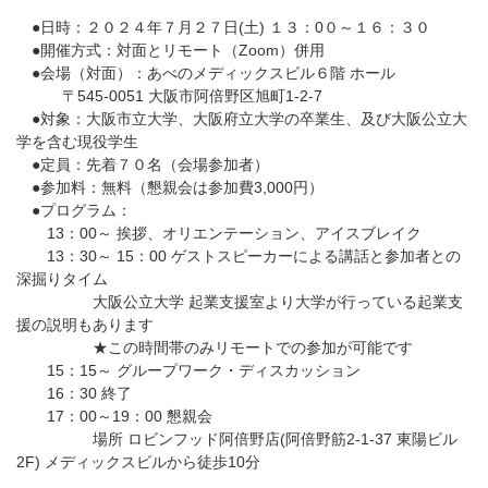
●日時：２０２４年７月２７日(土) １３：0０～１６：３０
●開催方式：対面とリモート（Zoom）併用
●会場（対面）：あべのメディックスビル６階 ホール
〒545-0051 大阪市阿倍野区旭町1-2-7
●対象：大阪市立大学、大阪府立大学の卒業生、及び大阪公立大
学を含む現役学生
●定員：先着７０名（会場参加者）
●参加料：無料（懇親会は参加費3,000円）
●プログラム：
13：00～ 挨拶、オリエンテーション、アイスブレイク
13：30～ 15：00 ゲストスピーカーによる講話と参加者との
深掘りタイム
大阪公立大学 起業支援室より大学が行っている起業支
援の説明もあります
★この時間帯のみリモートでの参加が可能です
15：15～ グループワーク・ディスカッション
16：30 終了
17：00～19：00 懇親会
場所 ロビンフッド阿倍野店(阿倍野筋2-1-37 東陽ビル
2F) メディックスビルから徒歩10分