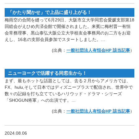
「かたり聞かせ」で上品に盛り上がる！
梅雨空の合間を縫って6月29日、大阪市立大学同窓会愛媛支部第18
回総会がえひめ共済会館で開催されました。来賓に梅村晋一有恒
会常務理事、黒山泰弘大阪公立大学校友会事務局のお二方をお迎
えし、16名の支部会員参加でスタートしました。…
(出典：
一般社団法人有恒会HP 該当記事
）
ニューヨークで活躍する同窓生から！
まず、最もホットな話題としては、去る２月からアメリカでは、
FX、hulu,そして日本ではディズニープラスで配信され、世界中で
数々の記録を打ち立てているハリウッド・ドラマ・シリーズ
「SHOGUN将軍」への出演です。…
(出典：
一般社団法人有恒会HP 該当記事
）
2024.08.06