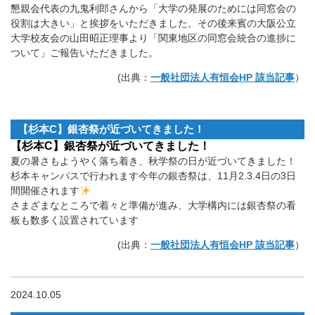
懇親会代表の九鬼利郎さんから「大学の発展のためには同窓会の
役割は大きい」と挨拶をいただきました。その後来賓の大阪公立
大学校友会の山田昭正理事より「関東地区の同窓会統合の進捗に
ついて」ご報告いただきました。
(出典：
一般社団法人有恒会HP 該当記事
）
【杉本C】銀杏祭が近づいてきました！
【杉本C】銀杏祭が近づいてきました！
夏の暑さもようやく落ち着き、秋学祭の日が近づいてきました！
杉本キャンパスで行われます今年の銀杏祭は、11月2.3.4日の3日
間開催されます
さまざまなところで着々と準備が進み、大学構内には銀杏祭の看
板も数多く設置されています
(出典：
一般社団法人有恒会HP 該当記事
）
2024.10.05