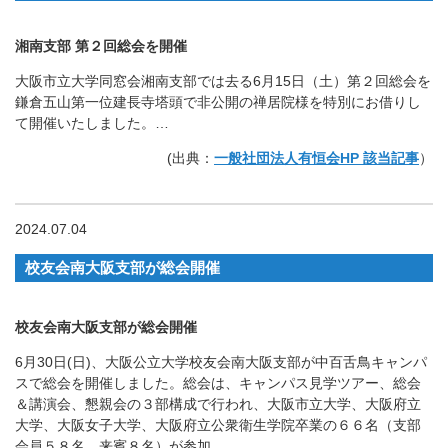
湘南支部 第２回総会を開催
大阪市立大学同窓会湘南支部では去る6月15日（土）第２回総会を
鎌倉五山第一位建長寺塔頭で非公開の禅居院様を特別にお借りし
て開催いたしました。…
(出典：
一般社団法人有恒会HP 該当記事
）
2024.07.04
校友会南大阪支部が総会開催
校友会南大阪支部が総会開催
6月30日(日)、大阪公立大学校友会南大阪支部が中百舌鳥キャンパ
スで総会を開催しました。総会は、キャンパス見学ツアー、総会
＆講演会、懇親会の３部構成で行われ、大阪市立大学、大阪府立
大学、大阪女子大学、大阪府立公衆衛生学院卒業の６６名（支部
会員５８名、来賓８名）が参加。…