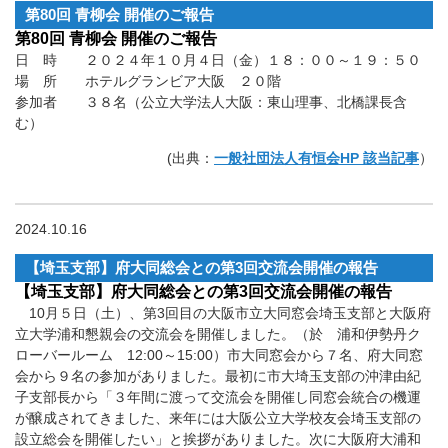
第80回 青柳会 開催のご報告
第80回 青柳会 開催のご報告
日 時 ２０２４年１０月４日（金）１８：００～１９：５０
場 所 ホテルグランビア大阪 ２０階
参加者 ３８名（公立大学法人大阪：東山理事、北橋課長含
む）
(出典：
一般社団法人有恒会HP 該当記事
）
2024.10.16
【埼玉支部】府大同総会との第3回交流会開催の報告
【埼玉支部】府大同総会との第3回交流会開催の報告
10月５日（土）、第3回目の大阪市立大同窓会埼玉支部と大阪府
立大学浦和懇親会の交流会を開催しました。（於 浦和伊勢丹ク
ローバールーム 12:00～15:00）市大同窓会から７名、府大同窓
会から９名の参加がありました。最初に市大埼玉支部の沖津由紀
子支部長から「３年間に渡って交流会を開催し同窓会統合の機運
が醸成されてきました、来年には大阪公立大学校友会埼玉支部の
設立総会を開催したい」と挨拶がありました。次に大阪府大浦和