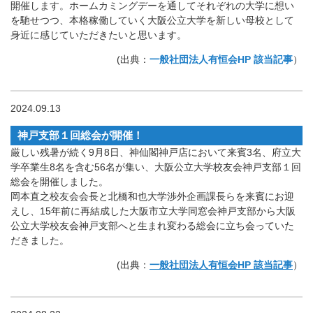
開催します。ホームカミングデーを通してそれぞれの大学に想い
を馳せつつ、本格稼働していく大阪公立大学を新しい母校として
身近に感じていただきたいと思います。
(出典：
一般社団法人有恒会HP 該当記事
）
2024.09.13
神戸支部１回総会が開催！
厳しい残暑が続く9月8日、神仙閣神戸店において来賓3名、府立大
学卒業生8名を含む56名が集い、大阪公立大学校友会神戸支部１回
総会を開催しました。
岡本直之校友会会長と北橋和也大学渉外企画課長らを来賓にお迎
えし、15年前に再結成した大阪市立大学同窓会神戸支部から大阪
公立大学校友会神戸支部へと生まれ変わる総会に立ち会っていた
だきました。
(出典：
一般社団法人有恒会HP 該当記事
）