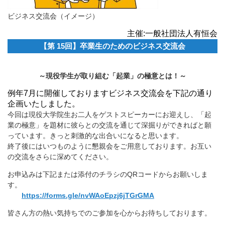
ビジネス交流会（イメージ）
主催:一般社団法人有恒会
【第 15回】卒業生のためのビジネス交流会
～現役学生が取り組む「起業」の極意とは！～
例年7月に開催しておりますビジネス交流会を下記の通り
企画いたしました。
今回は現役大学院生お二人をゲストスピーカーにお迎えし、「起
業の極意」を題材に彼らとの交流を通じて深掘りができればと願
っています。きっと刺激的な出合いになると思います。
終了後にはいつものように懇親会をご用意しております。お互い
の交流をさらに深めてください。
お申込みは下記または添付のチラシのQRコードからお願いしま
す。
https://forms.gle/nvWAoEpzj6jTGrGMA
皆さん方の熱い気持ちでのご参加を心からお待ちしております。