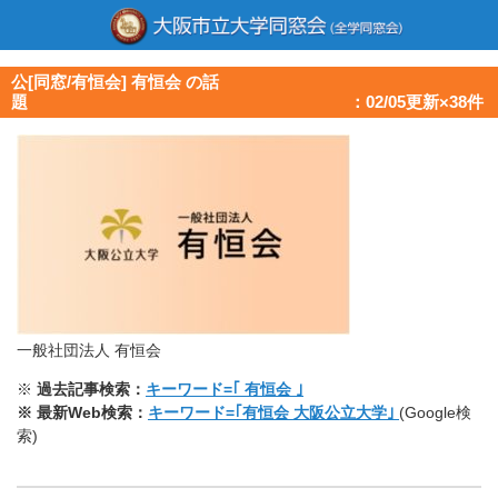
公[同窓/有恒会] 有恒会 の話
題 ：02/05更新×38件
一般社団法人 有恒会
※
過去記事検索：
キーワード=｢ 有恒会 ｣
※ 最新Web検索：
キーワード=｢有恒会 大阪公立大学｣
(Google検
索)