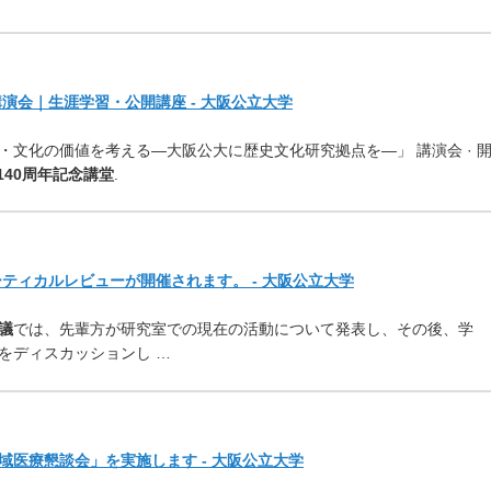
演会｜生涯学習・公開講座 - 大阪公立大学
・文化の価値を考える―大阪公大に歴史文化研究拠点を―」 講演会 · 
140周年記念講堂
.
ーティカルレビューが開催されます。 - 大阪公立大学
議
では、先輩方が研究室での現在の活動について発表し、その後、学
をディスカッションし …
医療懇談会」を実施します - 大阪公立大学