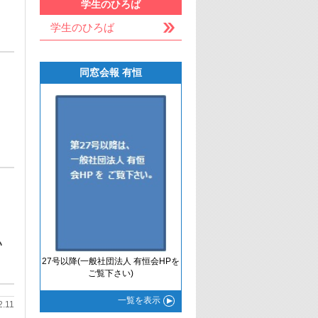
学生のひろば
学生のひろば
同窓会報 有恒
い
27号以降(一般社団法人 有恒会HPを
ご覧下さい)
一覧
を表示
2.11