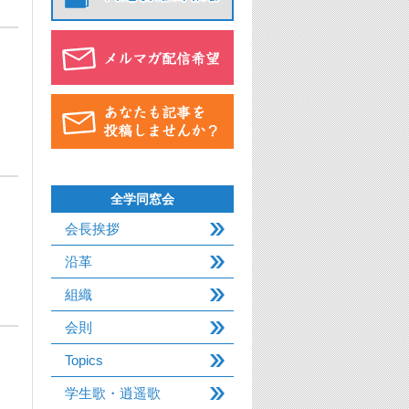
開
全学同窓会
会長挨拶
沿革
組織
会則
Topics
学生歌・逍遥歌