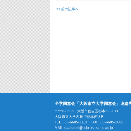
<< 前の記事へ
全学同窓会「大阪市立大学同窓会」連絡
〒558-8585 大阪市住吉区杉本3-3-138
大阪市立大学内 田中記念館３F
TEL：06-6605-2113 FAX：06-6605-2088
MAIL：
aalumni@ado.osaka-cu.ac.jp