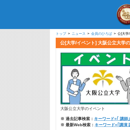
トップ
>
ニュース
>
会員のひろば
> 公[大
公[大学/イベント] 大阪公立
大阪公立大学のイベント
※ 過去記事検索：
キーワード=｢ 講師｣
※ 最新Web検索：
キーワード=｢講演 