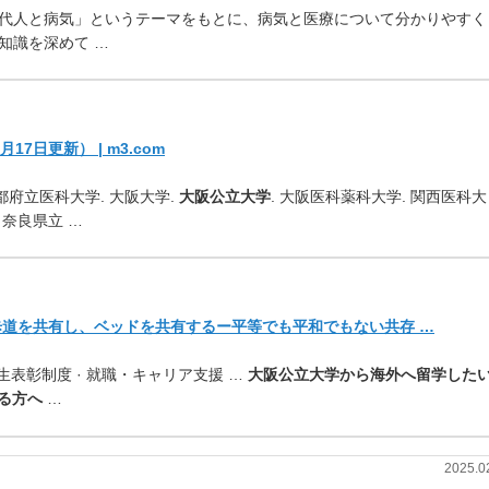
代人と病気」というテーマをもとに、病気と医療について分かりやすく
知識を深めて …
7日更新） | m3.com
京都府立医科大学. 大阪大学.
大阪公立大学
. 大阪医科薬科大学. 関西医科大
 奈良県立 …
歩道を共有し、ベッドを共有するー平等でも平和でもない共存 …
学生表彰制度 · 就職・キャリア支援 …
大阪公立大学から海外へ留学した
る方へ
…
2025.0