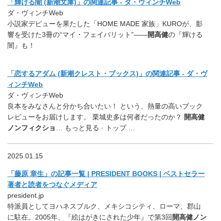
「輝ける闇 (新潮文庫)」の関連記事 - ダ・ヴィンチWeb
ダ・ヴィンチWeb
小説家デビューを果たした「HOME MADE 家族」KUROが、影
響を受けた3冊の“マイ・フェイバリット”――
開高健
の『輝ける
闇』も！
「恋するアダム (新潮クレスト・ブックス)」の関連記事 - ダ・ヴ
ィンチWeb
ダ・ヴィンチWeb
良本をみなさんと分かち合いたい！ という、熱量の高いブック
レビューをお届けします。 栗城史多は何者だったのか？
開高健
ノンフィクショ
… もっと見る · トップ …
2025.01.15
「藤原 章生」の記事一覧 | PRESIDENT BOOKS | ベストセラー
著者と読者をつなぐメディア
president.jp
特派員としてヨハネスブルク、メキシコシティ、ローマ、郡山
に駐在。2005年、『絵はがきにされた少年』で第3回
開高健ノン