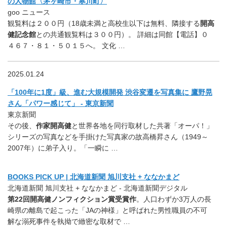
の人物館〈茅ヶ崎市・寒川町〉
goo ニュース
観覧料は２００円（18歳未満と高校生以下は無料、隣接する
開高
健記念館
との共通観覧料は３００円）。 詳細は同館【電話】０
４６７・８１・５０１５へ。 文化 …
2025.01.24
「100年に1度」級、進む大規模開発 渋谷変遷を写真集に 鷹野晃
さん「パワー感じて」 - 東京新聞
東京新聞
その後、
作家開高健
と世界各地を同行取材した共著「オーパ！」
シリーズの写真などを手掛けた写真家の故高橋昇さん（1949～
2007年）に弟子入り。「一瞬に …
BOOKS PICK UP | 北海道新聞 旭川支社 + ななかまど
北海道新聞 旭川支社 + ななかまど - 北海道新聞デジタル
第22回開高健ノンフィクション賞受賞作
。人口わずか3万人の長
崎県の離島で起こった「JAの神様」と呼ばれた男性職員の不可
解な溺死事件を執拗で緻密な取材で …