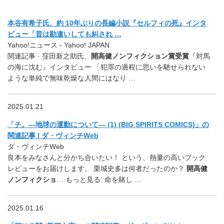
本谷有希子氏、約 10年ぶりの長編小説『セルフィの死』インタ
ビュー「昔は勘違いしても糾され …
Yahoo!ニュース - Yahoo! JAPAN
関連記事 · 窪田新之助氏、
開高健ノンフィクション賞受賞
『対馬
の海に沈む』インタビュー 「犯罪の過程に思いを馳せられない
ような単純で無味乾燥な人間にはなり …
2025.01.21
「チ。―地球の運動について― (1) (BIG SPIRITS COMICS)」の
関連記事 | ダ・ヴィンチWeb
ダ・ヴィンチWeb
良本をみなさんと分かち合いたい！ という、熱量の高いブック
レビューをお届けします。 栗城史多は何者だったのか？
開高健
ノンフィクショ
… もっと見る. 命を賭し …
2025.01.16