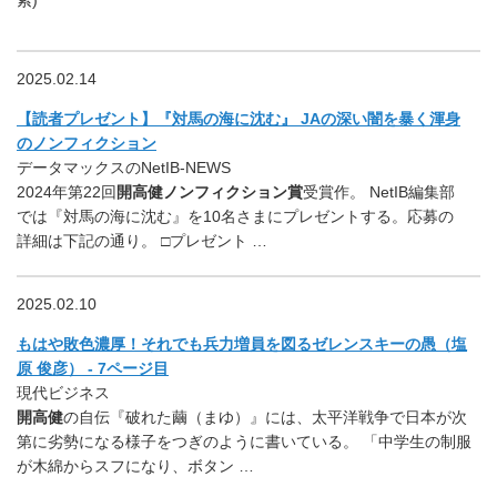
索)
2025.02.14
【読者プレゼント】『対馬の海に沈む』 JAの深い闇を暴く渾身
のノンフィクション
データマックスのNetIB-NEWS
2024年第22回
開高健ノンフィクション賞
受賞作。 NetIB編集部
では『対馬の海に沈む』を10名さまにプレゼントする。応募の
詳細は下記の通り。 □プレゼント …
2025.02.10
もはや敗色濃厚！それでも兵力増員を図るゼレンスキーの愚（塩
原 俊彦） - 7ページ目
現代ビジネス
開高健
の自伝『破れた繭（まゆ）』には、太平洋戦争で日本が次
第に劣勢になる様子をつぎのように書いている。 「中学生の制服
が木綿からスフになり、ボタン …