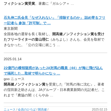
フィクション賞受賞
。著書に『ガルシア＝ …
石丸伸二氏会見「なぜ入れない」「排除するのか」 詰め寄るフリ
ー記者ら 参加「許可制」で …
東京新聞
全国各地の選挙を長く取材し、
開高健ノンフィクション賞を受け
たフリーライターの畠山理仁
（みちよし）さんも、会見を取材で
きなかった。「公の立場に就こう …
2025.01.14
22億円の横領疑惑があったJA対馬の職員（44）が海に飛び込ん
で溺死した…取材で明らかになっ …
goo ニュース
開高健ノンフィクション賞
を受賞した『対馬の海に沈む』。著者
の窪田新之助さんは、JAグループ・日本農業新聞の元記者だ。こ
れまで『農協の闇（くらやみ …
ニュース
/
会員のひろば
/
開高健
/
2025.02.15