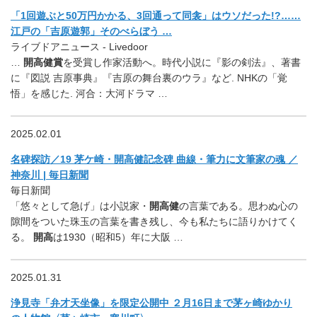
「1回遊ぶと50万円かかる、3回通って同衾」はウソだった!?……
江戸の「吉原遊郭」そのべらぼう …
ライブドアニュース - Livedoor
…
開高健賞
を受賞し作家活動へ。時代小説に『影の剣法』、著書
に『図説 吉原事典』『吉原の舞台裏のウラ』など. NHKの「覚
悟」を感じた. 河合：大河ドラマ …
2025.02.01
名碑探訪／19 茅ケ崎・開高健記念碑 曲線・筆力に文筆家の魂 ／
神奈川 | 毎日新聞
毎日新聞
「悠々として急げ」は小説家・
開高健
の言葉である。思わぬ心の
隙間をついた珠玉の言葉を書き残し、今も私たちに語りかけてく
る。
開高
は1930（昭和5）年に大阪 …
2025.01.31
浄見寺「弁才天坐像」を限定公開中 ２月16日まで茅ヶ崎ゆかり