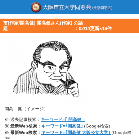
市[作家/開高健] 開高健さん(作家) の話
題 ：02/14更新×16件
開高 健（イメージ）
※ 過去記事検索：
キーワード=｢ 開高健 ｣
※ 最新Web検索：
キーワード=｢開高健｣
(Google検索)
※ 最新Web検索：
キーワード=｢開高健 大阪公立大学｣
(Google検