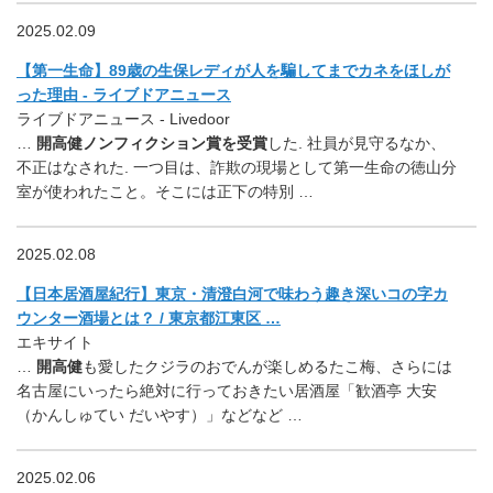
2025.02.09
【第一生命】89歳の生保レディが人を騙してまでカネをほしが
った理由 - ライブドアニュース
ライブドアニュース - Livedoor
…
開高健ノンフィクション賞を受賞
した. 社員が見守るなか、
不正はなされた. 一つ目は、詐欺の現場として第一生命の徳山分
室が使われたこと。そこには正下の特別 …
2025.02.08
【日本居酒屋紀行】東京・清澄白河で味わう趣き深いコの字カ
ウンター酒場とは？ / 東京都江東区 …
エキサイト
…
開高健
も愛したクジラのおでんが楽しめるたこ梅、さらには
名古屋にいったら絶対に行っておきたい居酒屋「歓酒亭 大安
（かんしゅてい だいやす）」などなど …
2025.02.06