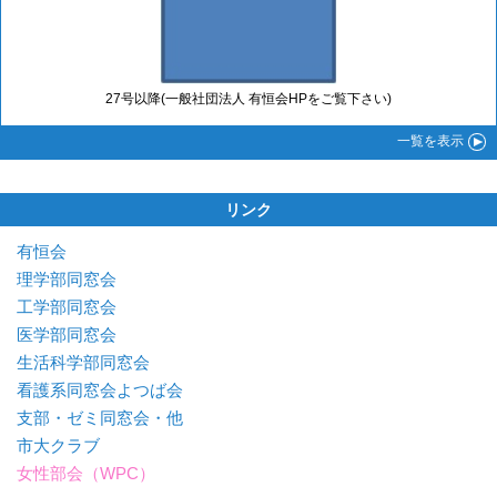
27号以降(一般社団法人 有恒会HPをご覧下さい)
一覧
を表示
リンク
有恒会
理学部同窓会
工学部同窓会
医学部同窓会
生活科学部同窓会
看護系同窓会よつば会
支部・ゼミ同窓会・他
市大クラブ
女性部会（WPC）