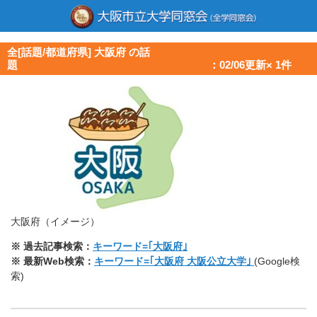
全[話題/都道府県] 大阪府 の話
題 ：02/06更新× 1件
大阪府（イメージ）
※ 過去記事検索：
キーワード=｢大阪府｣
※ 最新Web検索：
キーワード=｢大阪府 大阪公立大学｣
(Google検
索)