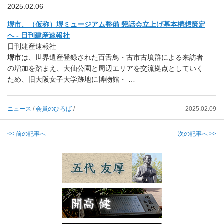
2025.02.06
堺市、（仮称）堺ミュージアム整備 懇話会立上げ基本構想策定
へ - 日刊建産速報社
日刊建産速報社
堺市
は、世界遺産登録された百舌鳥・古市古墳群による来訪者
の増加を踏まえ、大仙公園と周辺エリアを交流拠点としていく
ため、旧大阪女子大学跡地に博物館・ …
ニュース
/
会員のひろば
/
2025.02.09
<< 前の記事へ
次の記事へ >>