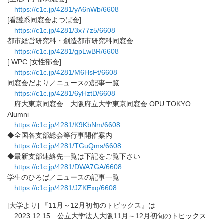
https://c1c.jp/4281/yA6nWb/
6608
[看護系同窓会よつば会]
https://c1c.jp/4281/3x77z5/
6608
都市経営研究科・創造都市研究科同窓会
https://c1c.jp/4281/gpLwBR/
6608
[ WPC [女性部会]
https://c1c.jp/4281/M6HsFt/
6608
同窓会だより／ニュースの記事一覧
https://c1c.jp/4281/6yHztD/
6608
府大東京同窓会 大阪府立大学東京同窓会 OPU TOKYO
Alumni
https://c1c.jp/4281/K9KbNm/
6608
◆全国各支部総会等行事開催案内
https://c1c.jp/4281/TGuQms/
6608
◆最新支部連絡先一覧は下記をご覧下さい
https://c1c.jp/4281/DWA7GA/
6608
学生のひろば／ニュースの記事一覧
https://c1c.jp/4281/JZKExq/
6608
[大学より] 『11月～12月初旬のトピックス』は
2023.12.15 公立大学法人大阪11月～12月初旬のトピックス