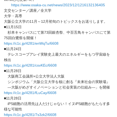
https://www.osaka-cu.net/news/
2023/12/1216132136405
文交センター／講座／全大学
大学・高専
大阪公立大学の11月～12月初旬のトピックスをお送りします。
■11月15日
杉本キャンパスにて第73回銀杏祭、
中百舌鳥キャンパスにて第
75回白鷺祭を開催！
https://c1c.jp/4281/enWqTu/
6608
■11月24日
テレスコープアレイ実験史上最大のエネルギーをもつ宇宙線を
検出
https://c1c.jp/4281/csvKEc/
6608
■11月28日
大阪商工会議所×公立大学法人大阪
シンポジウム「大阪公立大学を核に創る『未来社会の実験場』
―大阪がめざすイノベーションと社会実装の仕組み―」を開催
https://c1c.jp/4281/fLuCay/
6608
■11月28日
iPS細胞の活用先は人だけじゃない！
イヌiPS細胞がもたらす多
様な可能性
https://c1c.jp/4281/7s3zk2/
6608