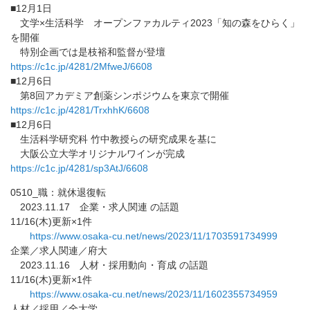
■12月1日
文学×生活科学 オープンファカルティ2023「知の森をひらく」
を開催
特別企画では是枝裕和監督が登壇
https://c1c.jp/4281/2MfweJ/
6608
■12月6日
第8回アカデミア創薬シンポジウムを東京で開催
https://c1c.jp/4281/TrxhhK/
6608
■12月6日
生活科学研究科 竹中教授らの研究成果を基に
大阪公立大学オリジナルワインが完成
https://c1c.jp/4281/sp3AtJ/
6608
0510_職：就休退復転
2023.11.17 企業・求人関連 の話題
11/16(木)更新×1件
https://www.osaka-cu.net/news/
2023/11/1703591734999
企業／求人関連／府大
2023.11.16 人材・採用動向・育成 の話題
11/16(木)更新×1件
https://www.osaka-cu.net/news/
2023/11/1602355734959
人材／採用／全大学