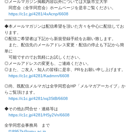
◎メールマガジン掲載内容以外については大阪市立大学
同窓会（全学同窓会）ホームページを是非ご覧ください。
https://c1c.jp/4281/4xAcnp/
6608
━━━━━━━━━━━━━━━━━━━━━━━━━━━━
◆
本メールマガジンは配信希望を頂いた方々を中心に配信してお
りま
す。
◎配信ご希望者は下記から新規登録手続をお願い致します。
また、配信先のメールアドレス変更・配信の停止も下記から簡
単に
可能ですのでお気軽にお試しください。
◎メールアドレスの変更も、ご連絡ください。
◎また、ご友人・知人の皆様に是非、PRをお願い申し上げます。
https://c1c.jp/4281/Kadmrn/
6608
◎尚、既配信メルマガは全学同窓会HP「メルマガアーカイブ」
か
らご覧頂けます。
https://c1c.jp/4281/xq3StB/
6608
◆その他お問合せ・連絡等は
https://c1c.jp/4281/HSy2Vn/
6608
全学同窓会事務局 まで
f18957k@omu.ac.jp