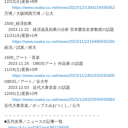
12/12(火)更新×8件
https://www.osaka-cu.net/news/
2023/12/1304224436452
万博／大阪関西万博 ／公大
1500_経済効果
2023.11.22 経済波及効果の分析 宮本勝浩名誉教授の話題
11/21(火)更新×1件
https://www.osaka-cu.net/news/
2023/11/2216485835266
経済／試算／府大
1600_アート・音楽
2023.11.24 OBOGアート 作品展 の話題
11/24(土)更新×3件
https://www.osaka-cu.net/news/
2023/11/2401532035405
OBOG／アート／全大学
2023.12.03 近代大衆音楽 の話題
12/02(土)更新×2件
https://www.osaka-cu.net/news/
2023/12/0323595935884
近代大衆音楽／ポップスみおつくし／公大
－－－－－－－－－－－－－－－－－－－－－－－－
■五代友厚／ニュースの記事一覧
https://c1c.jp/4281/nwUM27/
6608