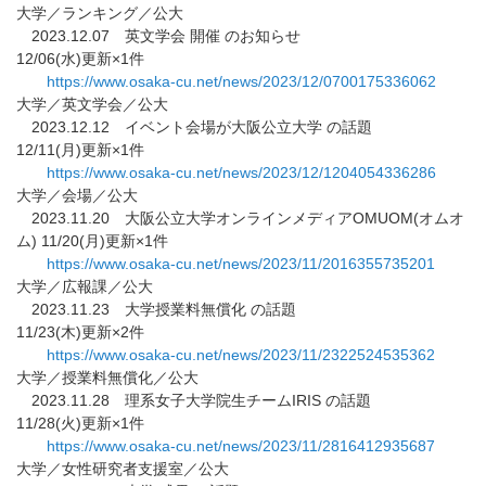
大学／ランキング／公大
2023.12.07 英文学会 開催 のお知らせ
12/06(水)更新×1件
https://www.osaka-cu.net/news/
2023/12/0700175336062
大学／英文学会／公大
2023.12.12 イベント会場が大阪公立大学 の話題
12/11(月)更新×1件
https://www.osaka-cu.net/news/
2023/12/1204054336286
大学／会場／公大
2023.11.20 大阪公立大学オンラインメディアOMUOM(オムオ
ム) 11/20(月)更新×1件
https://www.osaka-cu.net/news/
2023/11/2016355735201
大学／広報課／公大
2023.11.23 大学授業料無償化 の話題
11/23(木)更新×2件
https://www.osaka-cu.net/news/
2023/11/2322524535362
大学／授業料無償化／公大
2023.11.28 理系女子大学院生チームIRIS の話題
11/28(火)更新×1件
https://www.osaka-cu.net/news/
2023/11/2816412935687
大学／女性研究者支援室／公大