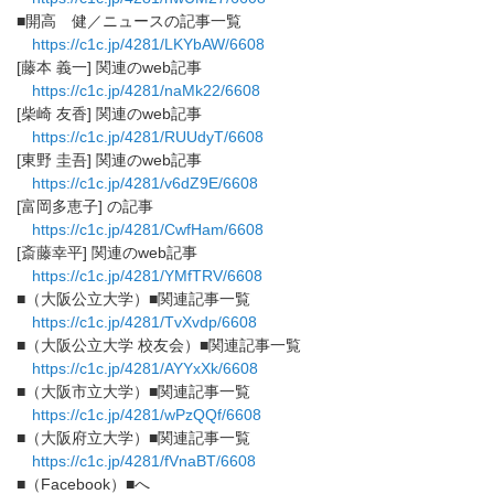
■開高 健／ニュースの記事一覧
https://c1c.jp/4281/LKYbAW/
6608
[藤本 義一] 関連のweb記事
https://c1c.jp/4281/naMk22/
6608
[柴崎 友香] 関連のweb記事
https://c1c.jp/4281/RUUdyT/
6608
[東野 圭吾] 関連のweb記事
https://c1c.jp/4281/v6dZ9E/
6608
[富岡多恵子] の記事
https://c1c.jp/4281/CwfHam/
6608
[斎藤幸平] 関連のweb記事
https://c1c.jp/4281/YMfTRV/
6608
■（大阪公立大学）■関連記事一覧
https://c1c.jp/4281/TvXvdp/
6608
■（大阪公立大学 校友会）■関連記事一覧
https://c1c.jp/4281/AYYxXk/
6608
■（大阪市立大学）■関連記事一覧
https://c1c.jp/4281/wPzQQf/
6608
■（大阪府立大学）■関連記事一覧
https://c1c.jp/4281/fVnaBT/
6608
■（Facebook）■へ