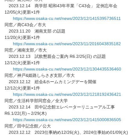
2023.12.14 商学部 昭和43年卒業「C43会」 定例忘年会
12/05(火)更新×1件
https://www.osaka-cu.net/news/
2023/12/1415395736511
同窓／商C43会／市大
2023.11.20 湘南支部 の話題
11/20(火)更新×1件
https://www.osaka-cu.net/news/
2023/11/2016043835182
同窓／湘南支部／市大
2023.12.13 試飲懇親会ご案内 R6.2/25(日) の話題
12/12(火)更新×1件
https://www.osaka-cu.net/news/
2023/12/1304435536460
同窓／神戸&姫路しらさぎ支部／市大
2023.12.12 総会&ホームカミングデーを開催
12/12(火)更新×1件
https://www.osaka-cu.net/news/
2023/12/1218192436421
同窓／生活科学部同窓会／全大学
2023.12.14 田中記念館エレベーターリニューアル工事
R6.1/22(月)～2/29(木)
https://www.osaka-cu.net/news/
2023/12/1415000836505
同窓／田中記念館／公大
2023.12.12 2023仕事納め12/26(火)、2024仕事始め01/
09(火)