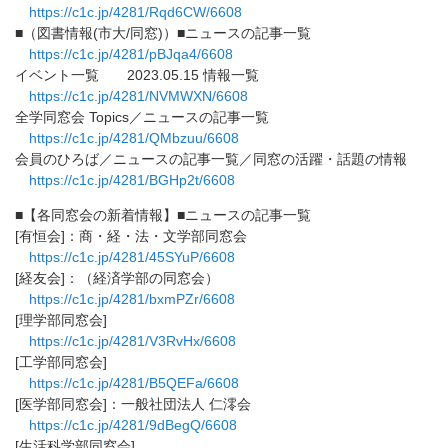
https://c1c.jp/4281/Rqd6CW/
6608
■（図書情報(市大/同窓)）■ニュースの記事一覧
https://c1c.jp/4281/pBJqa4/
6608
イベント一覧 2023.05.15 情報一覧
https://c1c.jp/4281/NVMWXN/
6608
全学同窓会 Topics／ニュースの記事一覧
https://c1c.jp/4281/QMbzuu/
6608
会員のひろば／ニュースの記事一覧／同窓の活躍・話題の情報
https://c1c.jp/4281/BGHp2t/
6608
■【各同窓会の新着情報】■ニュースの記事一覧
[有恒会]：商・経・法・文学部同窓会
https://c1c.jp/4281/45SYuP/
6608
[経友会]：（経済学部の同窓会）
https://c1c.jp/4281/bxmPZr/
6608
[理学部同窓会]
https://c1c.jp/4281/V3RvHx/
6608
[工学部同窓会]
https://c1c.jp/4281/B5QEFa/
6608
[医学部同窓会]：一般社団法人 仁澪会
https://c1c.jp/4281/9dBegQ/
6608
[生活科学部同窓会]