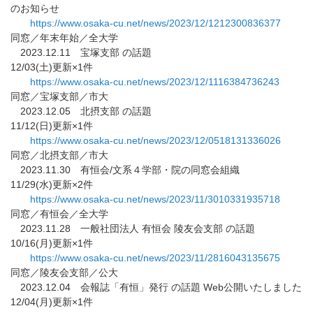
のお知らせ
https://www.osaka-cu.net/news/
2023/12/1212300836377
同窓／年末年始／全大学
2023.12.11 宝塚支部 の話題
12/03(土)更新×1件
https://www.osaka-cu.net/news/
2023/12/1116384736243
同窓／宝塚支部／市大
2023.12.05 北摂支部 の話題
11/12(日)更新×1件
https://www.osaka-cu.net/news/
2023/12/0518131336026
同窓／北摂支部／市大
2023.11.30 有恒会/文系４学部・院の同窓会組織
11/29(水)更新×2件
https://www.osaka-cu.net/news/
2023/11/3010331935718
同窓／有恒会／全大学
2023.11.28 一般社団法人 有恒会 陵友会支部 の話題
10/16(月)更新×1件
https://www.osaka-cu.net/news/
2023/11/2816043135675
同窓／陵友会支部／公大
2023.12.04 会報誌「有恒」発行 の話題 Web公開いたしました
12/04(月)更新×1件