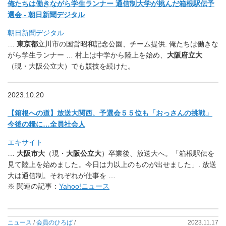
俺たちは働きながら学生ランナー 通信制大学が挑んだ箱根駅伝予
選会 - 朝日新聞デジタル
朝日新聞デジタル
…
東京都
立川市の国営昭和記念公園、チーム提供. 俺たちは働きな
がら学生ランナー … 村上は中学から陸上を始め、
大阪府立大
（現・大阪公立大）
でも競技を続けた。
2023.10.20
【箱根への道】放送大関西、予選会５５位も「おっさんの挑戦」
今後の糧に…全員社会人
エキサイト
…
大阪市大
（現・
大阪公立大
）卒業後、放送大へ。「
箱根駅伝を
見て陸上を始めました。
今日は力以上のものが出せました」. 放送
大は通信制。それぞれが仕事を …
※ 関連の記事：
Yahoo!ニュース
ニュース
/
会員のひろば
/
2023.11.17