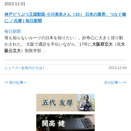
2023.12.01
神戸どうぶつ王国獣医 小川美朱さん（33） 日米の業界、つなぐ橋
に ／兵庫 | 毎日新聞
毎日新聞
母も知らないルーツの日本を知りたい」。
好奇心に大きく揺り動
かされた。 大阪で通訳を手伝いながら、17年に
大阪府立大
（現
大
阪公立大
）
獣医学部 …
ニュース
/
会員のひろば
/
2023.12.04
<< 前の記事へ
次の記事へ >>