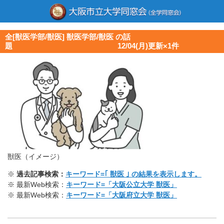
全[獣医学部/獣医] 獣医学部/獣医 の話
題 12/04(月)更新×1件
獣医（イメージ）
※
過去記事検索：
キーワード=｢ 獣医 ｣ の結果を表示します。
※ 最新Web検索：
キーワード=「大阪公立大学 獣医」
※ 最新Web検索：
キーワード=「大阪府立大学 獣医」