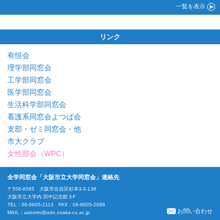
一覧
を表示
リンク
有恒会
理学部同窓会
工学部同窓会
医学部同窓会
生活科学部同窓会
看護系同窓会よつば会
支部・ゼミ同窓会・他
市大クラブ
女性部会（WPC）
全学同窓会「大阪市立大学同窓会」連絡先
〒558-8585 大阪市住吉区杉本3-3-138
大阪市立大学内 田中記念館３F
TEL：06-6605-2113 FAX：06-6605-2088
お問い合わせ
MAIL：
aalumni@ado.osaka-cu.ac.jp