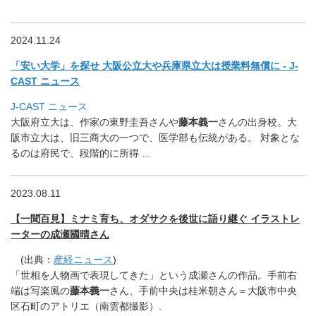
2024.11.24
「安い大学」を探せ 大阪公立大や兵庫県立大は授業料無償に - J-
CAST ニュース
J-CAST ニュース
大阪府立大は、作家の東野圭吾さんや
藤本義一
さんの出身校。
大
阪市立大は、旧三商大の一つで、医学部も伝統がある。 対象とな
るのは府民で、段階的に所得 …
2023.08.11
【一聞百見】ミナミ育ち、オダサクを後世に語り継ぐ イラストレ
ーターの成瀬國晴さん
(出典：
産経ニュース
)
「世相を人物画で表現してきた」という成瀬さんの作品。
手前右
端は写楽風の
藤本義一
さん、手前中央は桂米朝さん＝
大阪市中央
区石町のアトリエ（南雲都撮影）.