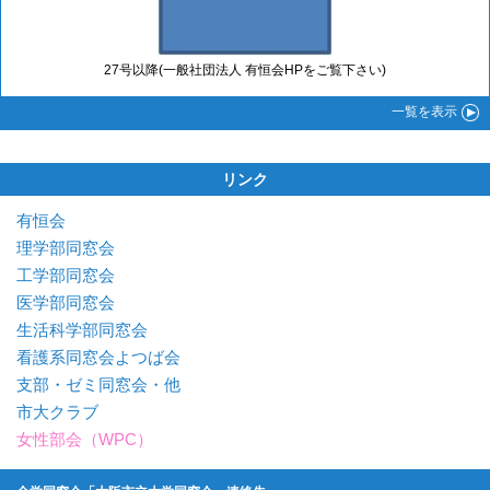
27号以降(一般社団法人 有恒会HPをご覧下さい)
一覧
を表示
リンク
有恒会
理学部同窓会
工学部同窓会
医学部同窓会
生活科学部同窓会
看護系同窓会よつば会
支部・ゼミ同窓会・他
市大クラブ
女性部会（WPC）