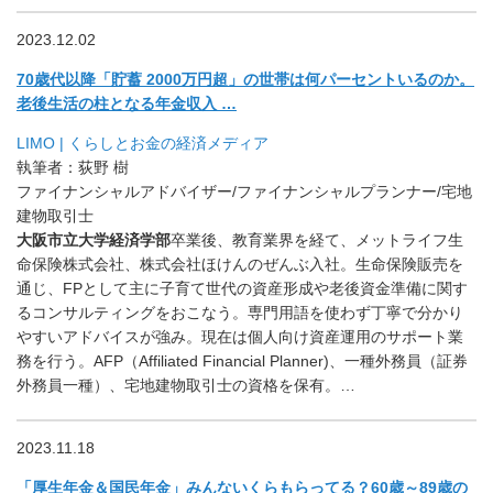
2023.12.02
70歳代以降「貯蓄 2000万円超」の世帯は何パーセントいるのか。
老後生活の柱となる年金収入 …
LIMO | くらしとお金の経済メディア
執筆者：荻野 樹
ファイナンシャルアドバイザー/ファイナンシャルプランナー/宅地
建物取引士
大阪市立大学経済学部
卒業後、教育業界を経て、メットライフ生
命保険株式会社、株式会社ほけんのぜんぶ入社。生命保険販売を
通じ、FPとして主に子育て世代の資産形成や老後資金準備に関す
るコンサルティングをおこなう。専門用語を使わず丁寧で分かり
やすいアドバイスが強み。現在は個人向け資産運用のサポート業
務を行う。AFP（Affiliated Financial Planner)、一種外務員（証券
外務員一種）、宅地建物取引士の資格を保有。…
2023.11.18
「厚生年金＆国民年金」みんないくらもらってる？60歳～
89歳の