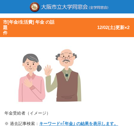
市[年金/生活費] 年金 の話
題 12/02(土)更新×2
件
年金受給者（イメージ）
※ 過去記事検索：
キーワード=｢年金｣ の結果を表示します。