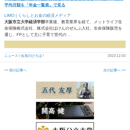
平均月額を「年金一覧表」で見る
LIMO | くらしとお金の経済メディア
大阪市立大学経済学部
卒業後、教育業界を経て、
メットライフ生
命保険株式会社、株式会社ほけんのぜんぶ入社。
生命保険販売を
通じ、FPとして主に子育て世代の …
ニュース
/
会員のひろば
/
2023.12.03
<< 前の記事へ
次の記事へ >>