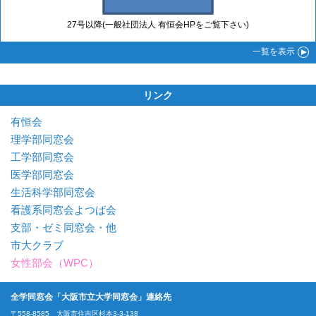
27号以降(一般社団法人 有恒会HPをご覧下さい)
一覧
を表示
リンク
有恒会
理学部同窓会
工学部同窓会
医学部同窓会
生活科学部同窓会
看護系同窓会よつば会
支部・ゼミ同窓会・他
市大クラブ
女性部会（WPC）
全学同窓会「大阪市立大学同窓会」連絡先
〒558-8585 大阪市住吉区杉本3-3-138