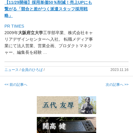
【11/29開催】採用単価50％削減！売上UPにも
繋がる「
競合と差がつく派遣スタッフ採用戦
略」
PR TIMES
2009年
大阪府立大学
工学部卒業、
株式会社キャ
リアデザインセンターへ入社。 転職メディア事
業にて法人営業、営業企画、
プロダクトマネジ
ャー、編集長を経験 …
ニュース
/
会員のひろば
/
2023.11.16
<< 前の記事へ
次の記事へ >>