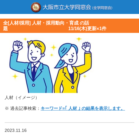
全[人材/採用] 人材・採用動向・育成 の話
題 11/16(木)更新×1件
人材（イメージ）
※ 過去記事検索：
キーワード=｢ 人材 ｣ の結果を表示します。
2023.11.16