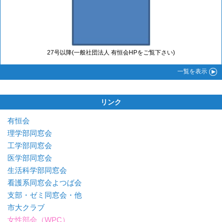
27号以降(一般社団法人 有恒会HPをご覧下さい)
一覧
を表示
リンク
有恒会
理学部同窓会
工学部同窓会
医学部同窓会
生活科学部同窓会
看護系同窓会よつば会
支部・ゼミ同窓会・他
市大クラブ
女性部会（WPC）