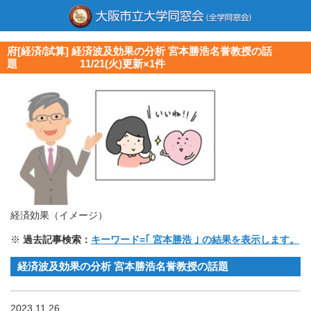
府[経済/試算] 経済波及効果の分析 宮本勝浩名誉教授の話
題 11/21(火)更新×1件
経済効果（イメージ）
※
過去記事検索：
キーワード=｢ 宮本勝浩 ｣ の結果を表示します。
経済波及効果の分析 宮本勝浩名誉教授の話題
2023.11.26