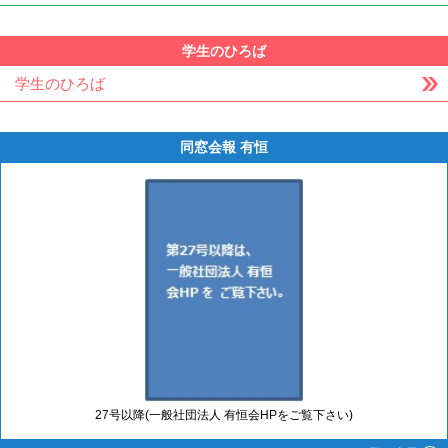
学生のひろば
学生のひろば
同窓会報 有恒
27号以降(一般社団法人 有恒会HPをご覧下さい)