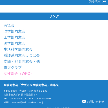
一覧
を表示
リンク
有恒会
理学部同窓会
工学部同窓会
医学部同窓会
生活科学部同窓会
看護系同窓会よつば会
支部・ゼミ同窓会・他
市大クラブ
女性部会（WPC）
全学同窓会「大阪市立大学同窓会」連絡先
〒558-8585 大阪市住吉区杉本3-3-138
大阪市立大学内 田中記念館３F
TEL：06-6605-2113 FAX：06-6605-2088
お問い合わせ
MAIL：
aalumni@ado.osaka-cu.ac.jp