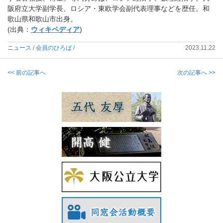
阪府立大学副学長、ロシア・東欧学会副代表理事などを歴任。和
歌山県和歌山市出身。
(出典：
ウィキペディア
)
ニュース
/
会員のひろば
/
2023.11.22
<< 前の記事へ
次の記事へ >>