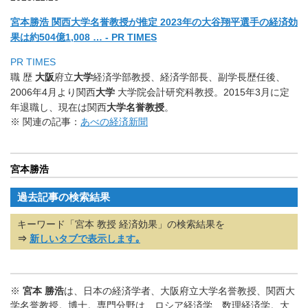
宮本勝浩 関西大学名誉教授が推定 2023年の大谷翔平選手の経済効
果は約504億1,008 … - PR TIMES
PR TIMES
職 歴
大阪
府立
大学
経済学部教授、経済学部長、副学長歴任後、
2006年4月より関西
大学
大学院会計研究科教授。2015年3月に定
年退職し、現在は関西
大学名誉教授
。
※ 関連の記事：
あべの経済新聞
宮本勝浩
過去記事の検索結果
キーワード「宮本 教授 経済効果」の検索結果を
⇒
新しいタブで表示します｡
※
宮本 勝浩
は、日本の経済学者、大阪府立大学名誉教授、関西大
学名誉教授。博士。専門分野は、ロシア経済学、数理経済学。大