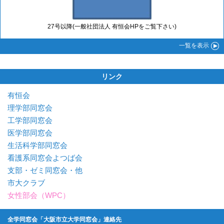
27号以降(一般社団法人 有恒会HPをご覧下さい)
一覧
を表示
リンク
有恒会
理学部同窓会
工学部同窓会
医学部同窓会
生活科学部同窓会
看護系同窓会よつば会
支部・ゼミ同窓会・他
市大クラブ
女性部会（WPC）
全学同窓会「大阪市立大学同窓会」連絡先