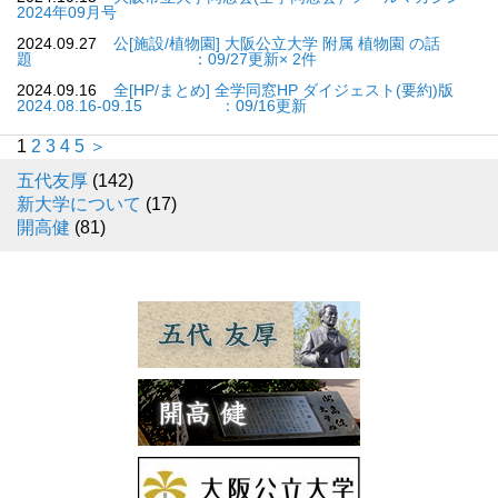
2024年09月号
2024.09.27
公[施設/植物園] 大阪公立大学 附属 植物園 の話
題 ：09/27更新× 2件
2024.09.16
全[HP/まとめ] 全学同窓HP ダイジェスト(要約)版
2024.08.16-09.15 ：09/16更新
1
2
3
4
5
＞
五代友厚
(142)
新大学について
(17)
開高健
(81)