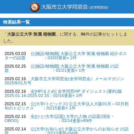
検索結果一覧
「
大阪公立大学 附属 植物園
」に関する、
96
件の記事がヒットしま
した。
2025.03.03
公[施設/植物園] 大阪公立大学 附属 植物園 紹介ポス
ターの話題 ：03/03更新× 2件
2025.02.25
公[施設/植物園] 大阪公立大学 附属 植物園 の話
題 ：02/21更新× 1件
2025.02.16
大阪市立大学同窓会(全学同窓会）メールマガジン
2025年01月号
2025.02.16
全[HP/まとめ] 全学同窓HP ダイジェスト(要約)版
2025.01.16-2025.02.15：02/16更新× 1件
2025.02.15
公[大学/トピックス] 公立大学法人大阪01月～02月初
旬のトピックス ：02/15更新× 1件
2025.02.15
全[ひと/大学/話題] 大学の人物 の話題(現役・
OBOG) ：02/14更新×89件
2025.02.14
公[大学/お知らせ] 大阪公立大学からのお知らせ の話
題 ：02/12更新×56件